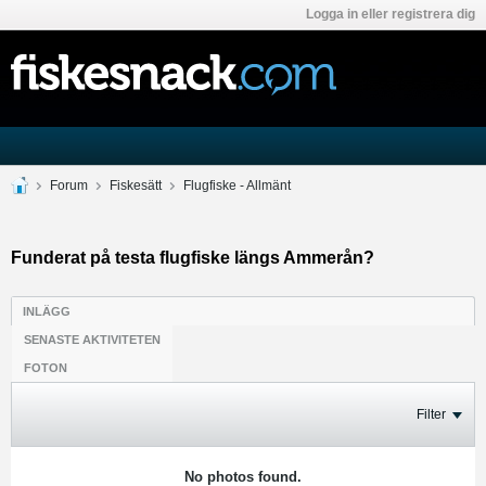
Logga in eller registrera dig
Forum
Fiskesätt
Flugfiske - Allmänt
Funderat på testa flugfiske längs Ammerån?
INLÄGG
SENASTE AKTIVITETEN
FOTON
Filter
No photos found.