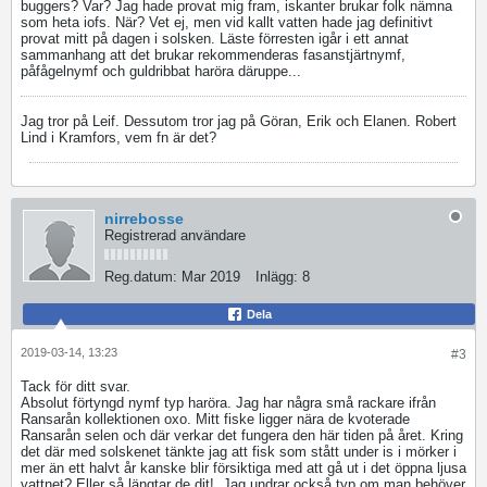
buggers? Var? Jag hade provat mig fram, iskanter brukar folk nämna
som heta iofs. När? Vet ej, men vid kallt vatten hade jag definitivt
provat mitt på dagen i solsken. Läste förresten igår i ett annat
sammanhang att det brukar rekommenderas fasanstjärtnymf,
påfågelnymf och guldribbat haröra däruppe...
Jag tror på Leif. Dessutom tror jag på Göran, Erik och Elanen. Robert
Lind i Kramfors, vem fn är det?
nirrebosse
Registrerad användare
Reg.datum:
Mar 2019
Inlägg:
8
Dela
2019-03-14, 13:23
#3
Tack för ditt svar.
Absolut förtyngd nymf typ haröra. Jag har några små rackare ifrån
Ransarån kollektionen oxo. Mitt fiske ligger nära de kvoterade
Ransarån selen och där verkar det fungera den här tiden på året. Kring
det där med solskenet tänkte jag att fisk som stått under is i mörker i
mer än ett halvt år kanske blir försiktiga med att gå ut i det öppna ljusa
vattnet? Eller så längtar de dit!. Jag undrar också typ om man behöver