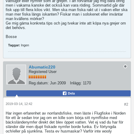
våtflugor eller nymfer som är grejen. I ån förväntar jag mig bara öring
men i vakarna kanske det också kan vara röding. Sommartid går där
fisk upp till flera kilos vikt. Men ska man fiska rakt ut i vaken eller ska
man mer fiska längs iskanten? Fiskar man i solskenet eller inväntar
man kvällens mörker?
Ge mig gärna konkreta tips och jag tvekar inte att köpa nya grejer om
det behövs.
Bosse
Taggar:
Ingen
Abumatic220
Registered User
Reg.datum:
Jun 2009
Inlägg:
1170
Dela
2019-03-14, 12:42
#2
Har ingen erfarenhet av norrlandsfiske, men läste i Flugfiske i Norden
för ett år sedan tror jag om en kille som börja sitt nymffiske med
bäcksländenymfer direkt det blev öppet vatten. Vet ej vad du har för
sländor där men djupt fiskade nymfer borde funka. Ev förtyngda
och/eller på sjunklina. Testa ev husmaskar? Varför inte wooly