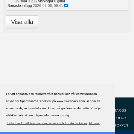
29 svar
3 212 visningar
0 gillar
Senaste inlägg
2026-07-08, 09:41
Visa alla
För att anpassa och förbättra våra tjänster och vår kommunikation
använder Sportfiskarna ”cookies” på www.fiskesnack.com.Genom att
HJÄLP
Svenska
använda dig av www.fiskesnack.com så godkänner du detta. Vi säljer
KONTAKTA OSS
självklart inte vidare någon information om dig.
COOKIEPOLICY
Klicka här för att läsa mer om cookies och hur du tackar nej till dem.
GÅ TILL TOPPEN