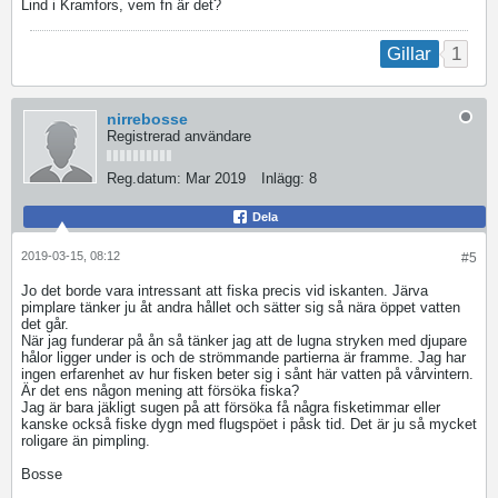
Lind i Kramfors, vem fn är det?
1
Gillar
nirrebosse
Registrerad användare
Reg.datum:
Mar 2019
Inlägg:
8
Dela
2019-03-15, 08:12
#5
Jo det borde vara intressant att fiska precis vid iskanten. Järva
pimplare tänker ju åt andra hållet och sätter sig så nära öppet vatten
det går.
När jag funderar på ån så tänker jag att de lugna stryken med djupare
hålor ligger under is och de strömmande partierna är framme. Jag har
ingen erfarenhet av hur fisken beter sig i sånt här vatten på vårvintern.
Är det ens någon mening att försöka fiska?
Jag är bara jäkligt sugen på att försöka få några fisketimmar eller
kanske också fiske dygn med flugspöet i påsk tid. Det är ju så mycket
roligare än pimpling.
Bosse