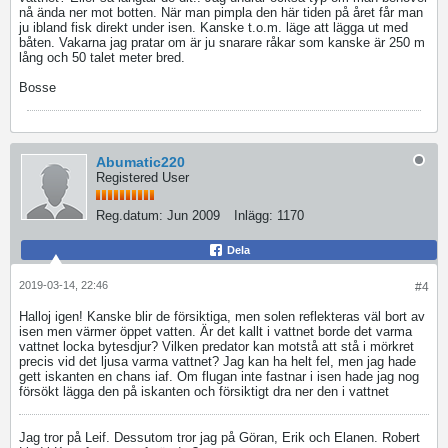
nå ända ner mot botten. När man pimpla den här tiden på året får man
ju ibland fisk direkt under isen. Kanske t.o.m. läge att lägga ut med
båten. Vakarna jag pratar om är ju snarare råkar som kanske är 250 m
lång och 50 talet meter bred.
Bosse
Abumatic220
Registered User
Reg.datum:
Jun 2009
Inlägg:
1170
Dela
2019-03-14, 22:46
#4
Halloj igen! Kanske blir de försiktiga, men solen reflekteras väl bort av
isen men värmer öppet vatten. Är det kallt i vattnet borde det varma
vattnet locka bytesdjur? Vilken predator kan motstå att stå i mörkret
precis vid det ljusa varma vattnet? Jag kan ha helt fel, men jag hade
gett iskanten en chans iaf. Om flugan inte fastnar i isen hade jag nog
försökt lägga den på iskanten och försiktigt dra ner den i vattnet
Jag tror på Leif. Dessutom tror jag på Göran, Erik och Elanen. Robert