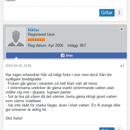
1
Gillar
Niklar
Registered User
Reg.datum:
Apr 2006
Inlägg:
957
Dela
2019-03-15, 13:06
#7
Har ingen erfarenhet från så tidigt fiske i norr men dock från lite
sydligare breddgrader.
- Fisken går gärna i iskanten så helt klart värt att testa.
- I strömmarna undviker de gärna starkt strömmande vatten utan
ställer sig mer i djupare, lugnare partier.
- Sol är bra på våren då det värmer, testa gärna riktigt grunt vatten
som värms snabbare
- Var inte rädd för starka färger, även i klart vatten. En ill orange eller
gul streamer är aldrig fel.
Skit fiske!