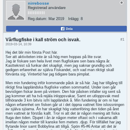
nirrebosse
Registrerad användare
Reg.datum:
Mar 2019
Inlägg:
8
Dela
Vårflugfiske i kall ström och isvak.
#1
2019-03-14, 10:39
Hej det blir min första Post här.
Ser att aktiviteten inte är så hög men hoppas på lite svar.
Jag är fiskare sen hela livet men flugfiskare sen bara några år.
Kastteknist så funkar det skapligt, men jag saknar grundlig och
gedigen erfarenhet av själva Fiskandet, och vad man riktigt skall
förvänta sig. Vintertid har jag tidigare bara pimplat.
Men min fundering inför kommande påsk är så här. Jag har tillgång till
riktigt fina lappländska flugfiske vatten sommartid. Under isen går
bevisligen fiskar även på vintern. Den här påsken infaller sig sent så
jag kommer att ha två rejäla inloppsvakar, Samt en utloppsvak med
tillhörande 3 km bitvis isfri lappländsk å. Min fundering är om ni har
någon erfarenhet om fisken går ut i det öppna vattnet före islossningen
av själva sjöarna. Ån har skapligt hög vattenföring den tiden på året
men vattnet är förstås kallt. Tror ni att det är någon mening att fiska
fluga den tiden. Djupet i ån är någon meter oftast och i vakarna allt
imellan någon meter till kanske fem meters .djup. För tillfället har jag
flytande linor samt Bobbylina att tillgå. Spön #5-#6 Antar att det är