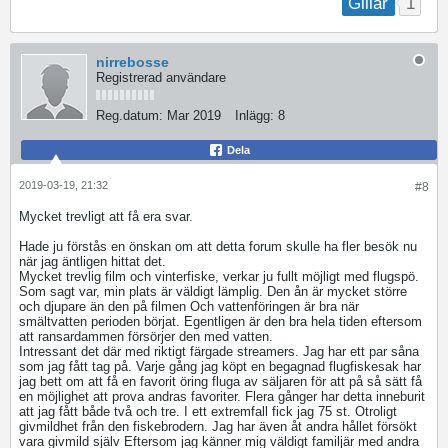
1
Gillar
nirrebosse
Registrerad användare
Reg.datum:
Mar 2019
Inlägg:
8
Dela
2019-03-19, 21:32
#8
Mycket trevligt att få era svar.
Hade ju förstås en önskan om att detta forum skulle ha fler besök nu
när jag äntligen hittat det.
Mycket trevlig film och vinterfiske, verkar ju fullt möjligt med flugspö.
Som sagt var, min plats är väldigt lämplig. Den ån är mycket större
och djupare än den på filmen Och vattenföringen är bra när
smältvatten perioden börjat. Egentligen är den bra hela tiden eftersom
att ransardammen försörjer den med vatten.
Intressant det där med riktigt färgade streamers. Jag har ett par såna
som jag fått tag på. Varje gång jag köpt en begagnad flugfiskesak har
jag bett om att få en favorit öring fluga av säljaren för att på så sätt få
en möjlighet att prova andras favoriter. Flera gånger har detta inneburit
att jag fått både två och tre. I ett extremfall fick jag 75 st. Otroligt
givmildhet från den fiskebrodern. Jag har även åt andra hållet försökt
vara givmild själv Eftersom jag känner mig väldigt familjär med andra