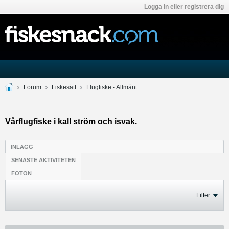
Logga in eller registrera dig
Forum
Fiskesätt
Flugfiske - Allmänt
Vårflugfiske i kall ström och isvak.
INLÄGG
SENASTE AKTIVITETEN
FOTON
Filter