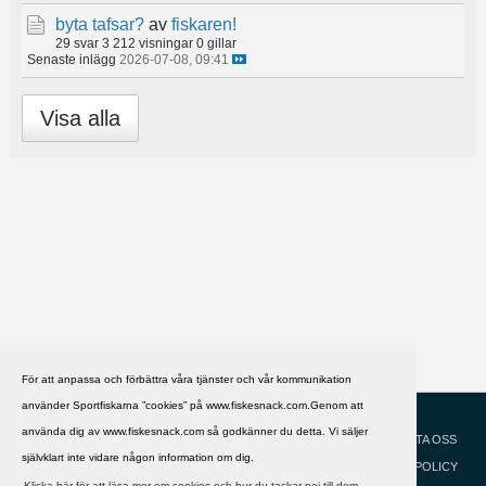
byta tafsar?
av
fiskaren!
29 svar
3 212 visningar
0 gillar
Senaste inlägg
2026-07-08, 09:41
Visa alla
För att anpassa och förbättra våra tjänster och vår kommunikation
använder Sportfiskarna ”cookies” på www.fiskesnack.com.Genom att
HJÄLP
Svenska
använda dig av www.fiskesnack.com så godkänner du detta. Vi säljer
KONTAKTA OSS
självklart inte vidare någon information om dig.
COOKIEPOLICY
Klicka här för att läsa mer om cookies och hur du tackar nej till dem.