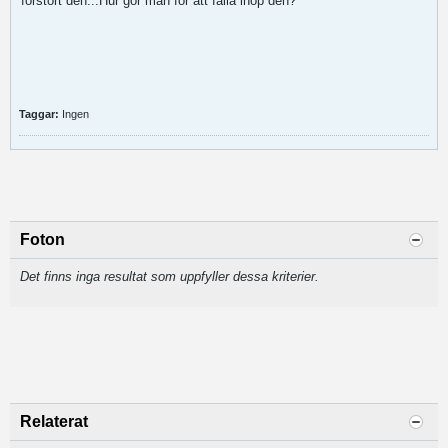
förstört den...Hur gör man för att fälla ihop den?
Taggar:
Ingen
Foton
Det finns inga resultat som uppfyller dessa kriterier.
Relaterat