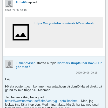
Trille66
replied
2020-09-06, 10:40
https://m.youtube.com/watch?v=dvhsabsa6LM
Fiskenovisen
started a topic
Normark ihopfällbar håv - Hur
gör man?
2020-09-06, 09:15
Hej!
Första posten...och kommer nog antagligen bli dumförklarad direkt på
grund av min fråga :-D. Menmen...
Jag har en såhär, begagnad:
https://www.normark.se/fiske/verktyg...opfallbar.html
. Men, jag
lyckas inte fälla ihop den. Med mina tafatta försök har jag nog snart