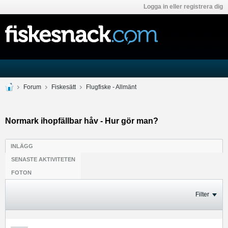
Logga in eller registrera dig
Forum
Fiskesätt
Flugfiske - Allmänt
Normark ihopfällbar håv - Hur gör man?
INLÄGG
SENASTE AKTIVITETEN
FOTON
Filter