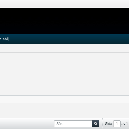
 sälj
Sida
av
1