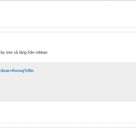
 by inte så lång från robban
d=&var=Korssj%f6n