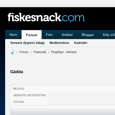
Hem
Film
Artiklar
Bloggar
Köp och
Forum
Senaste dygnets inlägg
Medlemslista
Kalender
Forum
Fiskesätt
Flugfiske - Allmänt
Gädda
INLÄGG
SENASTE AKTIVITETEN
FOTON