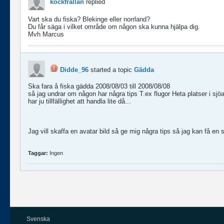
kockfrallan
replied
Vart ska du fiska? Blekinge eller norrland?
Du får säga i vilket område om någon ska kunna hjälpa dig.
Mvh Marcus
Didde_96
started a topic
Gädda
Ska fara å fiska gädda 2008/08/03 till 2008/08/08
så jag undrar om någon har några tips T.ex flugor Heta platser i sjö
har ju tillfällighet att handla lite då...
Jag vill skaffa en avatar bild så ge mig några tips så jag kan få en 
Taggar:
Ingen
Svenska