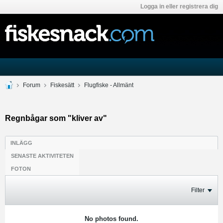
Logga in eller registrera dig
Forum
Fiskesätt
Flugfiske - Allmänt
Regnbågar som "kliver av"
INLÄGG
SENASTE AKTIVITETEN
FOTON
Filter
No photos found.