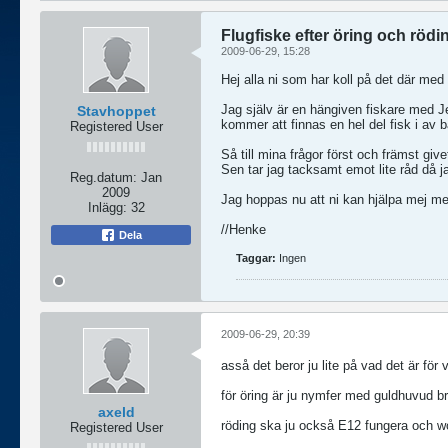
Flugfiske efter öring och rödi
2009-06-29, 15:28
Hej alla ni som har koll på det där med 
Jag själv är en hängiven fiskare med Je
Stavhoppet
kommer att finnas en hel del fisk i av b
Registered User
Så till mina frågor först och främst give
Sen tar jag tacksamt emot lite råd då 
Reg.datum:
Jan
2009
Jag hoppas nu att ni kan hjälpa mej m
Inlägg:
32
//Henke
Dela
Taggar:
Ingen
2009-06-29, 20:39
asså det beror ju lite på vad det är för 
för öring är ju nymfer med guldhuvud bra
axeld
röding ska ju också E12 fungera och wo
Registered User