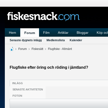
Hem
Film
Artiklar
Bloggar
Köp och
Forum
Senaste dygnets inlägg
Medlemslista
Kalender
Forum
Fiskesätt
Flugfiske - Allmänt
Flugfiske efter öring och röding i jämtland?
INLÄGG
SENASTE AKTIVITETEN
FOTON