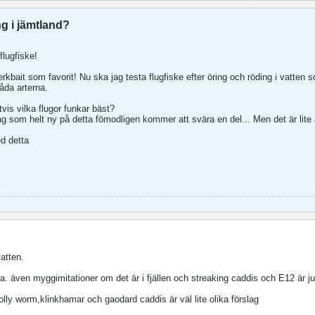
ng i jämtland?
flugfiske!
rkbait som favorit! Nu ska jag testa flugfiske efter öring och röding i vatten 
åda arterna.
tvis vilka flugor funkar bäst?
jag som helt ny på detta fömodligen kommer att svära en del... Men det är li
ed detta
vatten.
. även myggimitationer om det är i fjällen och streaking caddis och E12 är ju 
lly worm,klinkhamar och gaodard caddis är väl lite olika förslag