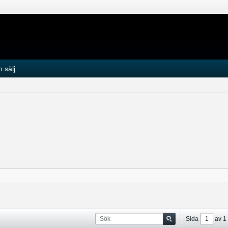
 sälj
Sida
av
1