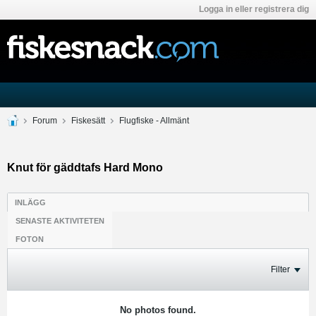
Logga in eller registrera dig
Forum
Fiskesätt
Flugfiske - Allmänt
Knut för gäddtafs Hard Mono
INLÄGG
SENASTE AKTIVITETEN
FOTON
Filter
No photos found.