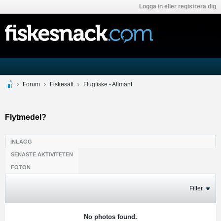
Logga in eller registrera dig
Forum
Fiskesätt
Flugfiske - Allmänt
Flytmedel?
INLÄGG
SENASTE AKTIVITETEN
FOTON
Filter
No photos found.