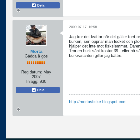
Dela
2009-07-17, 16:58
Jag tror det kvittar när det gäller torrt
burken, sen öppnar man locket och ploc
hjälper det inte mot fiskslemmet. Däremo
Tror en burk sånt kostar 39:- eller nå 
Morta
burkvarianten gillar jag bättre.
Gädda å gös
Reg.datum:
May
2007
Inlägg:
930
Dela
http://mortasfiske.blogspot.com