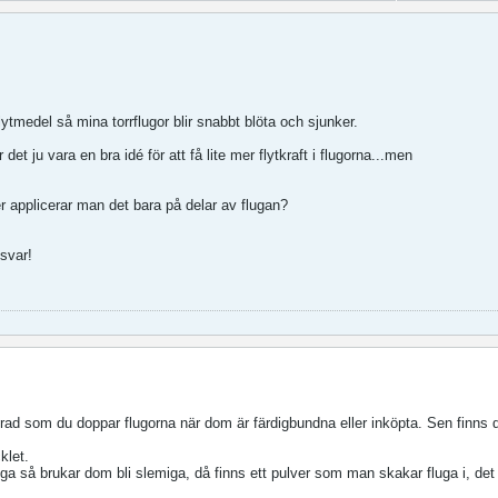
lytmedel så mina torrflugor blir snabbt blöta och sjunker.
det ju vara en bra idé för att få lite mer flytkraft i flugorna...men
er applicerar man det bara på delar av flugan?
 svar!
aserad som du doppar flugorna när dom är färdigbundna eller inköpta. Sen finns 
klet.
luga så brukar dom bli slemiga, då finns ett pulver som man skakar fluga i, det