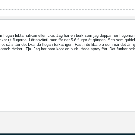
 om flugan luktar silikon eller icke. Jag har en burk som jag doppar ner flugorna
kar ut flugorna. Lättanvänt! man får ner 5-6 flugor åt gången. Sen som guidel
t så sitter det kvar då flugan torkat igen. Fast inte lika bra som när det är n
såntoch räcker.. Tja. Jag har bara köpt en burk. Hade spray förr. Det funkar o