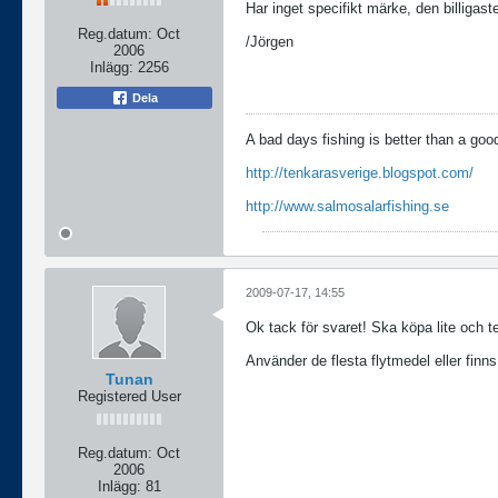
Har inget specifikt märke, den billigas
Reg.datum:
Oct
/Jörgen
2006
Inlägg:
2256
Dela
A bad days fishing is better than a goo
http://tenkarasverige.blogspot.com/
http://www.salmosalarfishing.se
2009-07-17, 14:55
Ok tack för svaret! Ska köpa lite och tes
Använder de flesta flytmedel eller fin
Tunan
Registered User
Reg.datum:
Oct
2006
Inlägg:
81