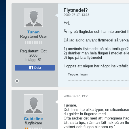
Flytmedel?
2009-07-17, 13:18
Hej,
Är ny på flugfiske och har inte använt f
Tunan
Registered User
Då jag aldrig använt flytmedel så verkar 
1) används flytmedel på alla torrflugor?
Reg.datum:
Oct
2) dränker man hela flugan i medlet ell
2006
3) tips på bra flytmedel
Inlägg:
81
Hoppas att någon har något insiktsfullt
Dela
Taggar:
Ingen
2009-07-17, 13:25
Tjenare.
Det finns lite olika typer, en siliconb
du gnider in flugorna med.
Ofta räcker det med att impregnera hac
Guideline
Ett sista tips, närman fått fisk på en f
flugfiskare
vattnet och flugan blir som ny.'