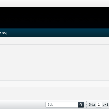
 sälj
Sida
av
1