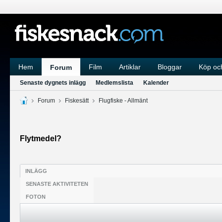
Hem
Film
Artiklar
Bloggar
Köp och
Forum
Senaste dygnets inlägg
Medlemslista
Kalender
Forum
Fiskesätt
Flugfiske - Allmänt
Flytmedel?
INLÄGG
SENASTE AKTIVITETEN
FOTON