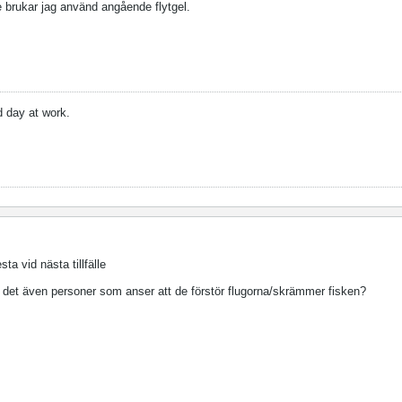
te brukar jag använd angående flytgel.
d day at work.
ta vid nästa tillfälle
ns det även personer som anser att de förstör flugorna/skrämmer fisken?