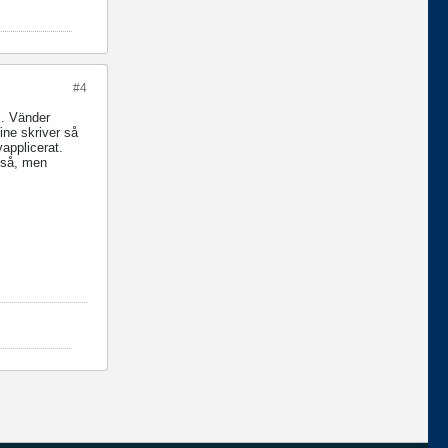
#4
 i. Vänder
ine skriver så
yapplicerat.
ckså, men