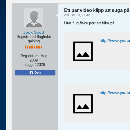
Ett par video klipp att suga på
2011-04-03, 14:39
Litet flug fiske porr att kika på:
Jock Scott
Registrerad flugfiske
http://www.yout
galning
Reg.datum:
Aug
2009
Inlägg:
12326
Dela
http://www.yout