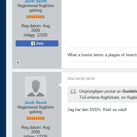
Jock Scott
Registrerad flugfiske
galning
Reg.datum:
Aug
2009
Inlägg:
12326
Dela
What a tourist terms a plague of insects
2011-04-04, 00:19
Ursprungligen postat av
Guideli
Två erfarna flugfiskare, en flugb
Jock Scott
Registrerad flugfiske
Jag har den DVD'n. Klart se värd!
galning
Reg.datum:
Aug
2009
Inlägg:
12326