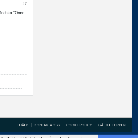
#7
eländska "Once
HJÄLP
KONTAKTA OSS
COOKIEPOLICY
GÅ TILL TOPPEN
Copyright ©2002 - 2021, FiskeSnack.com. Grundad 2002 av Anders Bergman.