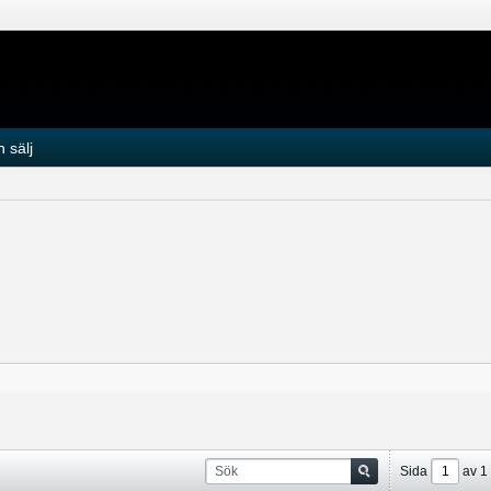
 sälj
Sida
av
1