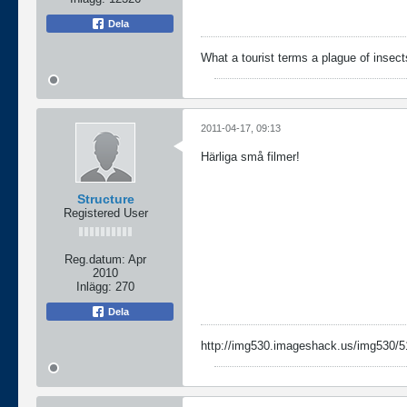
Dela
What a tourist terms a plague of insects
2011-04-17, 09:13
Härliga små filmer!
Structure
Registered User
Reg.datum:
Apr
2010
Inlägg:
270
Dela
http://img530.imageshack.us/img530/5