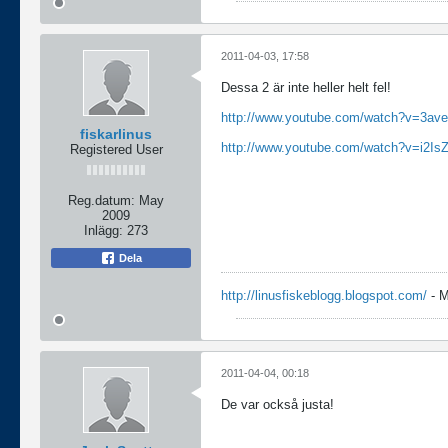
2011-04-03, 17:58
Dessa 2 är inte heller helt fel!
http://www.youtube.com/watch?v=3av
fiskarlinus
http://www.youtube.com/watch?v=i2Is
Registered User
Reg.datum:
May
2009
Inlägg:
273
Dela
http://linusfiskeblogg.blogspot.com/
- M
2011-04-04, 00:18
De var också justa!