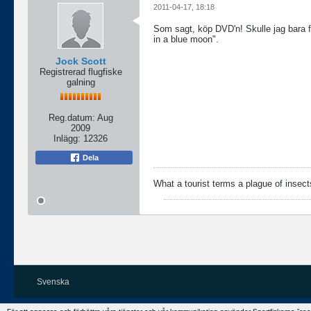
2011-04-17, 18:18
Som sagt, köp DVD'n! Skulle jag bara f
in a blue moon".
Jock Scott
Registrerad flugfiske
galning
Reg.datum:
Aug
2009
Inlägg:
12326
Dela
What a tourist terms a plague of insects
Svenska