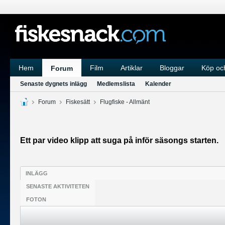
Hem
Film
Artiklar
Bloggar
Köp och
Forum
Senaste dygnets inlägg
Medlemslista
Kalender
Forum
Fiskesätt
Flugfiske - Allmänt
Ett par video klipp att suga på inför säsongs starten.
INLÄGG
SENASTE AKTIVITETEN
FOTON