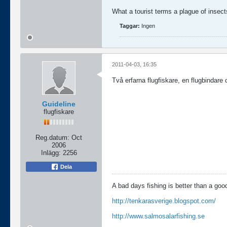
What a tourist terms a plague of insects
Taggar:
Ingen
2011-04-03, 16:35
Två erfarna flugfiskare, en flugbindare 
Guideline
flugfiskare
Reg.datum:
Oct
2006
Inlägg:
2256
Dela
A bad days fishing is better than a goo
http://tenkarasverige.blogspot.com/
http://www.salmosalarfishing.se