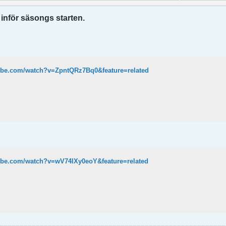
 inför säsongs starten.
ube.com/watch?v=ZpntQRz7Bq0&feature=related
ube.com/watch?v=wV74lXy0eoY&feature=related