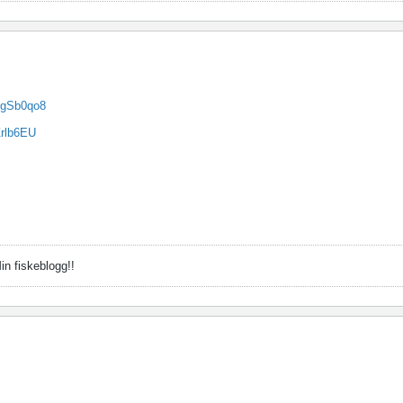
egSb0qo8
Zrlb6EU
in fiskeblogg!!