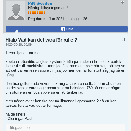
PrN-Sweden
Nördig Tillsyningsman !
Reg.datum:
Jun 2021
Inlägg:
126
Dela
Hjälp Vad kan det vara för rulle ?
#1
2026-05-19, 08:09
Tjena Tjena Forumet
köpte en Sientific anglers system 2 56a på tradera i fint skick perfekt
liten rulle till bäckfisket , men jag fick med en spole här som säljarn sa
att det var en reservspole , mjaa joo men den är för stort såg jag på en
gång .
den triangelformade veven fick mig å tänka på delta 3 ifrån abu men
nä det verkar vara någe annat står på baksidan 789 så den är några
cm större än en 56a spole så en 78 tänker jag .
men någon av er kanske har nå liknande i gömmorna ? så en kan
tänkas förstå vad det är för någe.
ha de finers
Hälsningar Paul
Bifogade filer