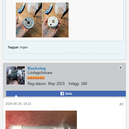
Taggar:
Ingen
Backslag
Lördagsfiskare
Reg.datum:
May 2023
Inlägg:
169
Dela
2026-05-25, 19:22
#2