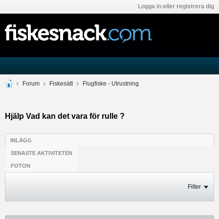
Logga in eller registrera dig
Forum
Fiskesätt
Flugfiske - Utrustning
Hjälp Vad kan det vara för rulle ?
INLÄGG
SENASTE AKTIVITETEN
FOTON
Filter