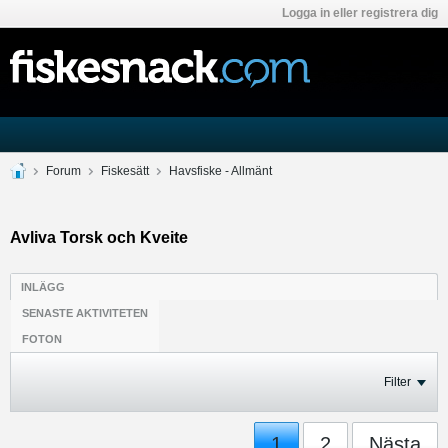
Logga in eller registrera dig
Forum
Fiskesätt
Havsfiske - Allmänt
Avliva Torsk och Kveite
INLÄGG
SENASTE AKTIVITETEN
FOTON
Filter
1
2
Nästa