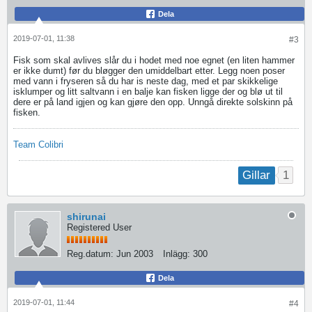
Dela
2019-07-01, 11:38
#3
Fisk som skal avlives slår du i hodet med noe egnet (en liten hammer
er ikke dumt) før du bløgger den umiddelbart etter. Legg noen poser
med vann i fryseren så du har is neste dag, med et par skikkelige
isklumper og litt saltvann i en balje kan fisken ligge der og blø ut til
dere er på land igjen og kan gjøre den opp. Unngå direkte solskinn på
fisken.
Team Colibri
1
Gillar
shirunai
Registered User
Reg.datum:
Jun 2003
Inlägg:
300
Dela
2019-07-01, 11:44
#4