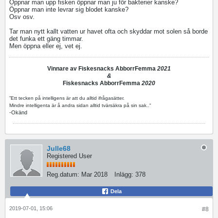
Öppnar man upp fisken öppnar man ju för bakterier kanske?
Öppnar man inte levrar sig blodet kanske?
Osv osv.
Tar man nytt kallt vatten ur havet ofta och skyddar mot solen så borde
det funka ett gäng timmar.
Men öppna eller ej, vet ej.
Vinnare av Fiskesnacks AbborrFemma
2021
&
Fiskesnacks AbborrFemma
2020
”Ett tecken på intelligens är att du alltid ifrågasätter.
Mindre intelligenta är å andra sidan alltid tvärsäkra på sin sak.."
-Okänd
Julle68
Registered User
Reg.datum:
Mar 2018
Inlägg:
378
Dela
2019-07-01, 15:06
#8