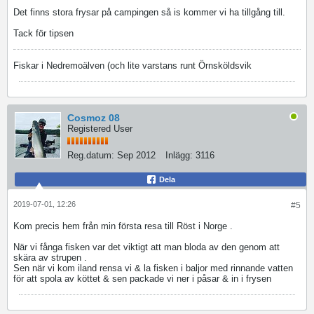
Det finns stora frysar på campingen så is kommer vi ha tillgång till.
Tack för tipsen
Fiskar i Nedremoälven (och lite varstans runt Örnsköldsvik
Cosmoz 08
Registered User
Reg.datum:
Sep 2012
Inlägg:
3116
Dela
2019-07-01, 12:26
#5
Kom precis hem från min första resa till Röst i Norge .
När vi fånga fisken var det viktigt att man bloda av den genom att
skära av strupen .
Sen när vi kom iland rensa vi & la fisken i baljor med rinnande vatten
för att spola av köttet & sen packade vi ner i påsar & in i frysen