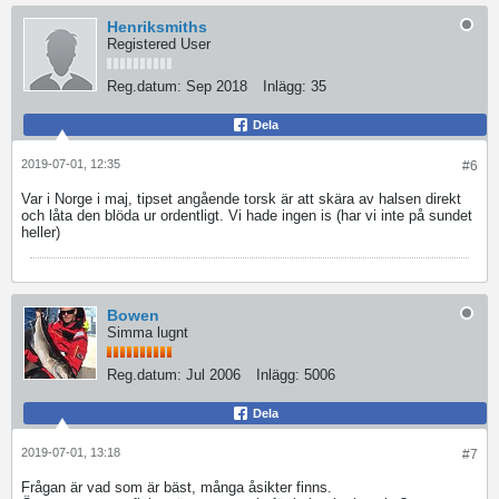
Henriksmiths
Registered User
Reg.datum:
Sep 2018
Inlägg:
35
Dela
2019-07-01, 12:35
#6
Var i Norge i maj, tipset angående torsk är att skära av halsen direkt
och låta den blöda ur ordentligt. Vi hade ingen is (har vi inte på sundet
heller)
Bowen
Simma lugnt
Reg.datum:
Jul 2006
Inlägg:
5006
Dela
2019-07-01, 13:18
#7
Frågan är vad som är bäst, många åsikter finns.