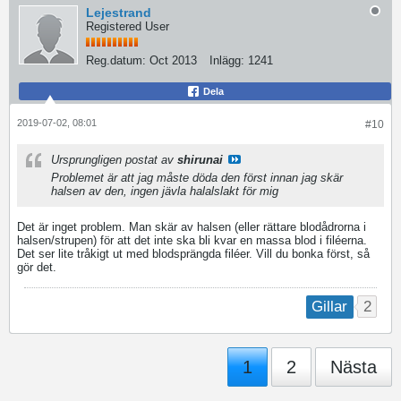
Lejestrand
Registered User
Reg.datum:
Oct 2013
Inlägg:
1241
Dela
2019-07-02, 08:01
#10
Ursprungligen postat av
shirunai
Problemet är att jag måste döda den först innan jag skär
halsen av den, ingen jävla halalslakt för mig
Det är inget problem. Man skär av halsen (eller rättare blodådrorna i
halsen/strupen) för att det inte ska bli kvar en massa blod i filéerna.
Det ser lite tråkigt ut med blodsprängda filéer. Vill du bonka först, så
gör det.
2
Gillar
1
2
Nästa