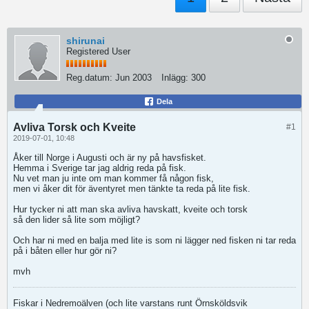
shirunai
Registered User
Reg.datum:
Jun 2003
Inlägg:
300
Dela
Avliva Torsk och Kveite
#1
2019-07-01, 10:48
Åker till Norge i Augusti och är ny på havsfisket.
Hemma i Sverige tar jag aldrig reda på fisk.
Nu vet man ju inte om man kommer få någon fisk,
men vi åker dit för äventyret men tänkte ta reda på lite fisk.
Hur tycker ni att man ska avliva havskatt, kveite och torsk
så den lider så lite som möjligt?
Och har ni med en balja med lite is som ni lägger ned fisken ni tar reda
på i båten eller hur gör ni?
mvh
Fiskar i Nedremoälven (och lite varstans runt Örnsköldsvik