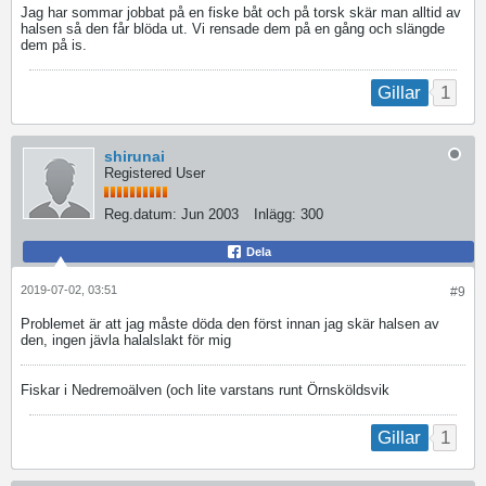
Jag har sommar jobbat på en fiske båt och på torsk skär man alltid av
halsen så den får blöda ut. Vi rensade dem på en gång och slängde
dem på is.
1
Gillar
shirunai
Registered User
Reg.datum:
Jun 2003
Inlägg:
300
Dela
2019-07-02, 03:51
#9
Problemet är att jag måste döda den först innan jag skär halsen av
den, ingen jävla halalslakt för mig
Fiskar i Nedremoälven (och lite varstans runt Örnsköldsvik
1
Gillar