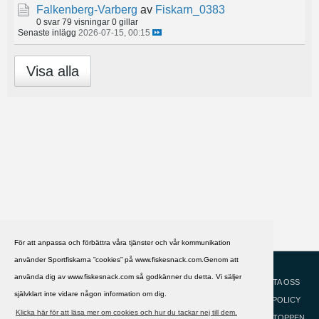
Falkenberg-Varberg
av
Fiskarn_0383
0 svar
79 visningar
0 gillar
Senaste inlägg
2026-07-15, 00:15
Visa alla
För att anpassa och förbättra våra tjänster och vår kommunikation
använder Sportfiskarna ”cookies” på www.fiskesnack.com.Genom att
HJÄLP
Svenska
använda dig av www.fiskesnack.com så godkänner du detta. Vi säljer
KONTAKTA OSS
självklart inte vidare någon information om dig.
COOKIEPOLICY
Klicka här för att läsa mer om cookies och hur du tackar nej till dem.
GÅ TILL TOPPEN