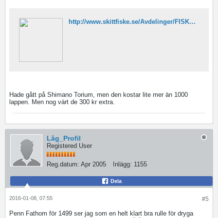
http://www.skittfiske.se/Avdelinger/FISKREDSKAP/Rullar/Havsfiskerullar1/Shimano/Torium/Shimano-Torium-16-148616-p0000132669
Hade gått på Shimano Torium, men den kostar lite mer än 1000
lappen. Men nog värt de 300 kr extra.
Låg_Profil
Registered User
Reg.datum:
Apr 2005
Inlägg:
1155
Dela
2016-01-08, 07:55
#5
Penn Fathom för 1499 ser jag som en helt klart bra rulle för dryga