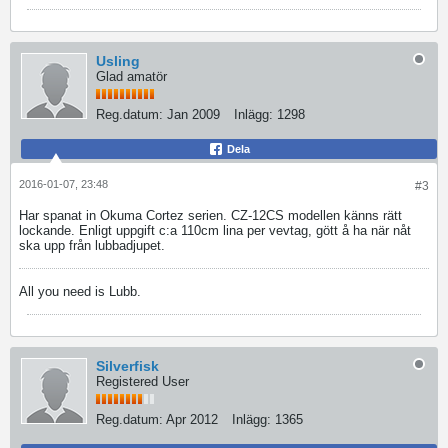
Usling
Glad amatör
Reg.datum:
Jan 2009
Inlägg:
1298
Dela
2016-01-07, 23:48
#3
Har spanat in Okuma Cortez serien. CZ-12CS modellen känns rätt
lockande. Enligt uppgift c:a 110cm lina per vevtag, gött å ha när nåt
ska upp från lubbadjupet.
All you need is Lubb.
Silverfisk
Registered User
Reg.datum:
Apr 2012
Inlägg:
1365