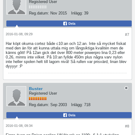
Registered User
Reg.datum:
Nov 2015
Inlägg:
39
Dela
2016-01-08, 09:29
#7
Har köpt okuma cortez både c10:an och 12:an. Inte så mycket fiskat
med den än för att kunna uttala mig om långsiktiga kvalitén men de
känns gôtt! På 12an gick det över 800 meter powerpro lina 0,23 eller
0,26, minns inte vilket. På 10:an fyllde 450m plus några varv nylon
inte heller spolen helt till lagom nivå! Så rullen var prisvärd, linan blev
dyyyyr :P
Buster
Registered User
Reg.datum:
Sep 2003
Inlägg:
718
Dela
2016-01-08, 09:34
#8