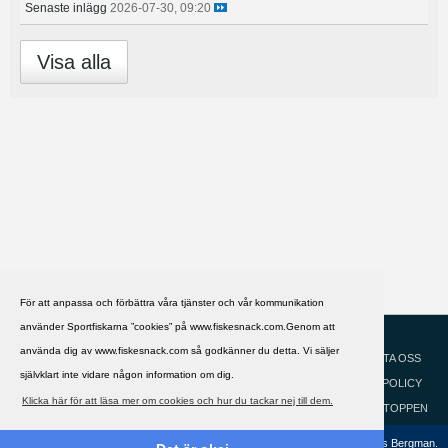
Senaste inlägg
2026-07-30, 09:20
Visa alla
För att anpassa och förbättra våra tjänster och vår kommunikation
använder Sportfiskarna ”cookies” på www.fiskesnack.com.Genom att
HJÄLP
Svenska
använda dig av www.fiskesnack.com så godkänner du detta. Vi säljer
KONTAKTA OSS
självklart inte vidare någon information om dig.
COOKIEPOLICY
Klicka här för att läsa mer om cookies och hur du tackar nej till dem.
GÅ TILL TOPPEN
Copyright ©2002 - 2021, FiskeSnack.com. Grundad 2002 av Anders Bergman.