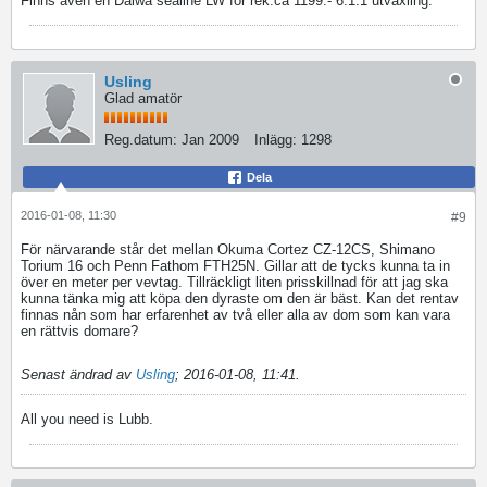
Finns även en Daiwa sealine LW för rek.ca 1199:- 6.1:1 utväxling.
Usling
Glad amatör
Reg.datum:
Jan 2009
Inlägg:
1298
Dela
2016-01-08, 11:30
#9
För närvarande står det mellan Okuma Cortez CZ-12CS, Shimano
Torium 16 och Penn Fathom FTH25N. Gillar att de tycks kunna ta in
över en meter per vevtag. Tillräckligt liten prisskillnad för att jag ska
kunna tänka mig att köpa den dyraste om den är bäst. Kan det rentav
finnas nån som har erfarenhet av två eller alla av dom som kan vara
en rättvis domare?
Senast ändrad av
Usling
;
2016-01-08, 11:41
.
All you need is Lubb.