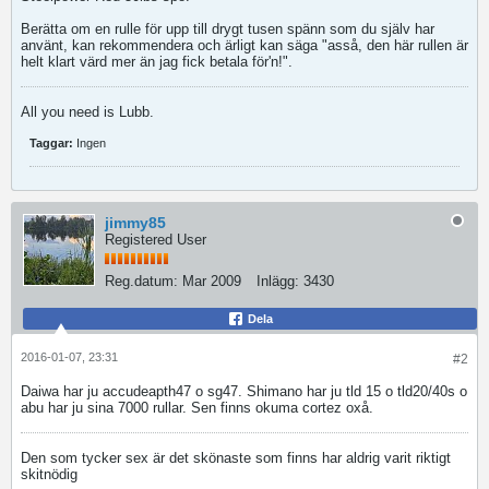
Berätta om en rulle för upp till drygt tusen spänn som du själv har
använt, kan rekommendera och ärligt kan säga "asså, den här rullen är
helt klart värd mer än jag fick betala för'n!".
All you need is Lubb.
Taggar:
Ingen
jimmy85
Registered User
Reg.datum:
Mar 2009
Inlägg:
3430
Dela
2016-01-07, 23:31
#2
Daiwa har ju accudeapth47 o sg47. Shimano har ju tld 15 o tld20/40s o
abu har ju sina 7000 rullar. Sen finns okuma cortez oxå.
Den som tycker sex är det skönaste som finns har aldrig varit riktigt
skitnödig