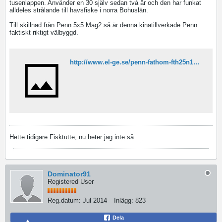
tusenlappen. Använder en 30 själv sedan två år och den har funkat
alldeles strålande till havsfiske i norra Bohuslän.
Till skillnad från Penn 5x5 Mag2 så är denna kinatillverkade Penn
faktiskt riktigt välbyggd.
http://www.el-ge.se/penn-fathom-fth25n10084
Hette tidigare Fisktutte, nu heter jag inte så...
Dominator91
Registered User
Reg.datum:
Jul 2014
Inlägg:
823
Dela