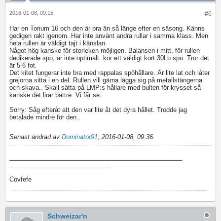
2016-01-08, 09:15
#6
Har en Torium 16 och den är bra än så länge efter en säsong. Känns
gedigen rakt igenom. Har inte använt andra rullar i samma klass. Men
hela rullen är väldigt tajt i känslan.
Något hög kanske för storleken möjligen. Balansen i mitt, för rullen
dedikerade spö, är inte optimalt. kör ett väldigt kort 30Lb spö. Tror det
är 5-6 fot.
Det kitet fungerar inte bra med rappalas spöhållare. Är lite lat och låter
grejorna sitta i en del. Rullen vill gärna lägga sig på metallstängerna
och skava.. Skall sätta på LMP:s hållare med bulten för krysset så
kanske det lirar bättre. Vi får se.
Sorry: Såg efteråt att den var lite åt det dyra hållet. Trodde jag
betalade mindre för den..
Senast ändrad av
Dominator91
;
2016-01-08, 09:36
.
__________________________________________________
_____________________________
Covfefe
Schweizar'n