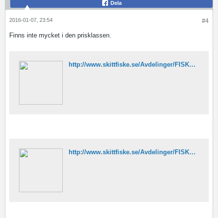
Dela
2016-01-07, 23:54
#4
Finns inte mycket i den prisklassen.
http://www.skittfiske.se/Avdelinger/FISKREDSKAP/Rullar/Havsfiskerullar1/Lawson/GTR/Lawson-GTR-T15-Single-Speed-Lever-Drag-134750-p0000118915
http://www.skittfiske.se/Avdelinger/FISKREDSKAP/Rullar/Havsfiskerullar1/Okuma/Cortez/Okuma-Cortez-Graphite-Reel-CZ-12CS-130940-p0000115943