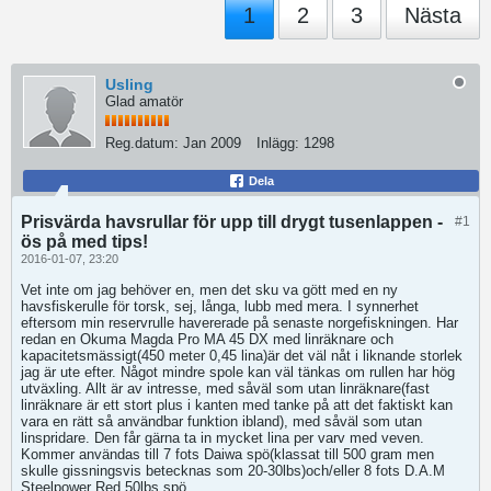
1
2
3
Nästa
Usling
Glad amatör
Reg.datum:
Jan 2009
Inlägg:
1298
Dela
Prisvärda havsrullar för upp till drygt tusenlappen -
#1
ös på med tips!
2016-01-07, 23:20
Vet inte om jag behöver en, men det sku va gött med en ny
havsfiskerulle för torsk, sej, långa, lubb med mera. I synnerhet
eftersom min reservrulle havererade på senaste norgefiskningen. Har
redan en Okuma Magda Pro MA 45 DX med linräknare och
kapacitetsmässigt(450 meter 0,45 lina)är det väl nåt i liknande storlek
jag är ute efter. Något mindre spole kan väl tänkas om rullen har hög
utväxling. Allt är av intresse, med såväl som utan linräknare(fast
linräknare är ett stort plus i kanten med tanke på att det faktiskt kan
vara en rätt så användbar funktion ibland), med såväl som utan
linspridare. Den får gärna ta in mycket lina per varv med veven.
Kommer användas till 7 fots Daiwa spö(klassat till 500 gram men
skulle gissningsvis betecknas som 20-30lbs)och/eller 8 fots D.A.M
Steelpower Red 50lbs spö.