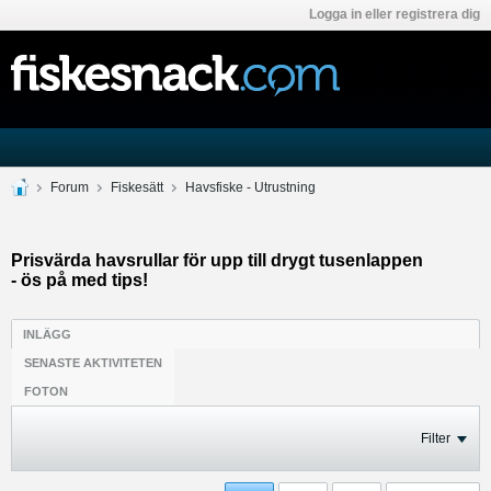
Logga in eller registrera dig
Forum
Fiskesätt
Havsfiske - Utrustning
Prisvärda havsrullar för upp till drygt tusenlappen
- ös på med tips!
INLÄGG
SENASTE AKTIVITETEN
FOTON
Filter