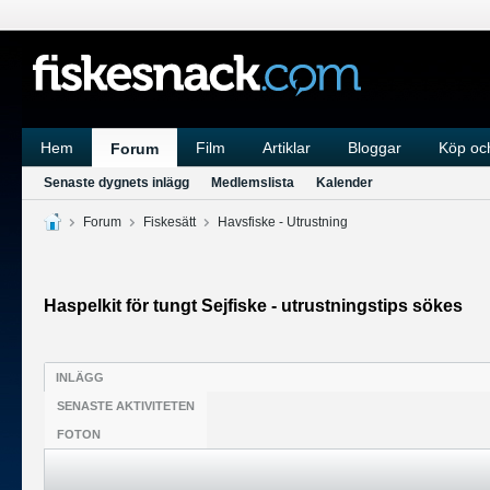
Hem
Film
Artiklar
Bloggar
Köp och
Forum
Senaste dygnets inlägg
Medlemslista
Kalender
Forum
Fiskesätt
Havsfiske - Utrustning
Haspelkit för tungt Sejfiske - utrustningstips sökes
INLÄGG
SENASTE AKTIVITETEN
FOTON