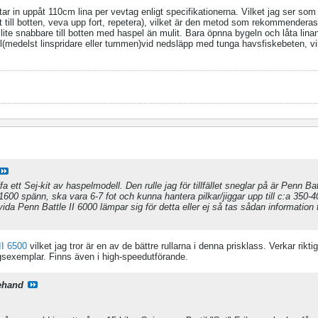
tar in uppåt 110cm lina per vevtag enligt specifikationerna. Vilket jag ser som 
 till botten, veva upp fort, repetera), vilket är den metod som rekommenderas
e snabbare till botten med haspel än mulit. Bara öpnna bygeln och låta linan 
ll(medelst linspridare eller tummen)vid nedsläpp med tunga havsfiskebeten, vi
fa ett Sej-kit av haspelmodell. Den rulle jag för tillfället sneglar på är Penn Bat
-1600 spänn, ska vara 6-7 fot och kunna hantera pilkar/jiggar upp till c:a 350-
vida Penn Battle II 6000 lämpar sig för detta eller ej så tas sådan informatio
I 6500
vilket jag tror är en av de bättre rullarna i denna prisklass. Verkar riktig
gsexemplar. Finns även i high-speedutförande.
ehand