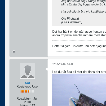
Jag har fiskat Sej i Norge många 
Min största Sej ligger under 10 ki
Haspelrulle är bra vid kastfiske 
Old Firehand
(Leif Engström)
Det har hänt en del på haspelfronten sed
andra tropiska snabbsimmare med stor 
Hette tidigare Fisktutte, nu heter jag int
2018-03-28, 18:49
Leif du får åka till röst där finns det sto
Sot
Registered User
Reg.datum:
Jun
2010
Inlägg:
177