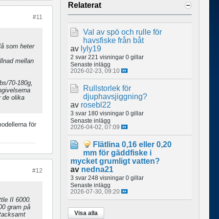
Relaterat
#11
Val av spö och rulle för
havsfiske från båt
blå som heter
av
lyly19
2 svar
221 visningar
0 gillar
llnad mellan
Senaste inlägg
2026-02-23, 09:10
lbs/70-180g,
Rullstorlek för
givelserna
djuphavsjiggning?
 de olika
av
rosebl22
3 svar
180 visningar
0 gillar
Senaste inlägg
odellerna för
2026-04-02, 07:09
Flätlina 0,16 eller 0,20
mm för gäddfiske i
mycket grumligt vatten?
av
nedna21
#12
3 svar
248 visningar
0 gillar
Senaste inlägg
2026-07-30, 09:20
tle II 6000.
400 gram på
Visa alla
n tacksamt