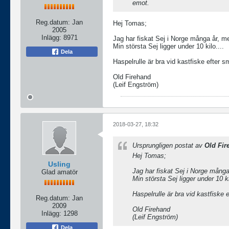
emot.
Reg.datum:
Jan
Hej Tomas;
2005
Inlägg:
8971
Jag har fiskat Sej i Norge många år, me
Min största Sej ligger under 10 kilo....
Dela
Haspelrulle är bra vid kastfiske efter s
Old Firehand
(Leif Engström)
2018-03-27, 18:32
Ursprungligen postat av
Old Fir
Hej Tomas;
Usling
Jag har fiskat Sej i Norge många 
Glad amatör
Min största Sej ligger under 10 ki
Haspelrulle är bra vid kastfiske 
Reg.datum:
Jan
2009
Old Firehand
Inlägg:
1298
(Leif Engström)
Dela