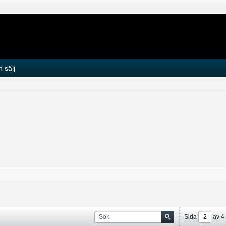
 sälj
Sida
av
4