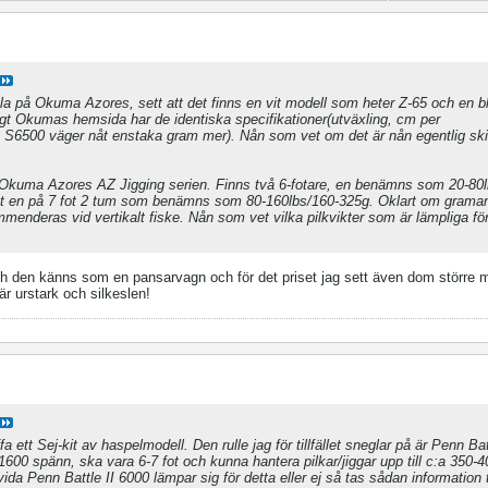
egla på Okuma Azores, sett att det finns en vit modell som heter Z-65 och en 
gt Okumas hemsida har de identiska specifikationer(utväxling, cm per
, S6500 väger nåt enstaka gram mer). Nån som vet om det är nån egentlig ski
å Okuma Azores AZ Jigging serien. Finns två 6-fotare, en benämns som 20-80
 en på 7 fot 2 tum som benämns som 80-160lbs/160-325g. Oklart om graman
menderas vid vertikalt fiske. Nån som vet vilka pilkvikter som är lämpliga för
a och den känns som en pansarvagn och för det priset jag sett även dom större m
är urstark och silkeslen!
fa ett Sej-kit av haspelmodell. Den rulle jag för tillfället sneglar på är Penn Bat
-1600 spänn, ska vara 6-7 fot och kunna hantera pilkar/jiggar upp till c:a 350-
vida Penn Battle II 6000 lämpar sig för detta eller ej så tas sådan informatio