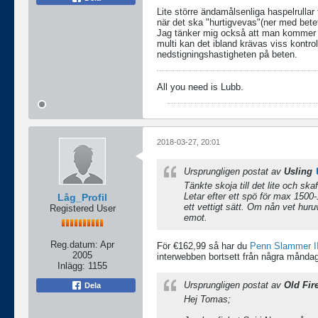
Lite större ändamålsenliga haspelrullar 
när det ska "hurtigvevas"(ner med betet
Jag tänker mig också att man kommer lit
multi kan det ibland krävas viss kontro
nedstigningshastigheten på beten.
All you need is Lubb.
2018-03-27, 20:01
Ursprungligen postat av
Usling
Tänkte skoja till det lite och skaf
Letar efter ett spö för max 1500
Låg_Profil
ett vettigt sätt. Om nån vet huru
Registered User
emot.
Reg.datum:
Apr
För €162,99 så har du
Penn Slammer II
2005
interwebben bortsett från några månda
Inlägg:
1155
Ursprungligen postat av
Old Fir
Dela
Hej Tomas;