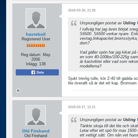
2018-03-26, 21:26
Ursprungligen postat av
Usling
I rullväg har jag även börjat sn
S6500. S6500 verkar nyare. Enli
havreboll
vevtag,linkapacitet,bromsstyrka
Registered User
dom?
Vad gäller spön har jag kikat p
Reg.datum:
May
en som 40-100lbs/100-225g samt
2006
är kastvikter eller vad som rekom
Inlägg:
138
modellerna?
Dela
Sjukt trevlig rulle, kör Z-40 till gädd
lite överallt så är det ett kap. Bromsen 
2018-03-27, 12:21
Ursprungligen postat av
Usling
Tänkte skoja till det lite och skaf
Letar efter ett spö för max 1500
Old Firehand
ett vettigt sätt. Om nån vet huru
Old Firehand