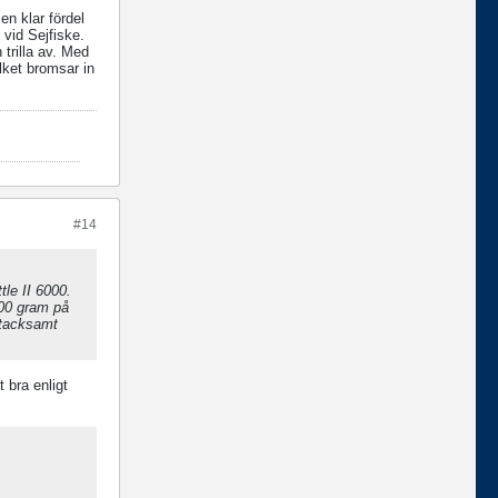
en klar fördel
 vid Sejfiske.
trilla av. Med
lket bromsar in
#14
tle II 6000.
400 gram på
n tacksamt
t bra enligt