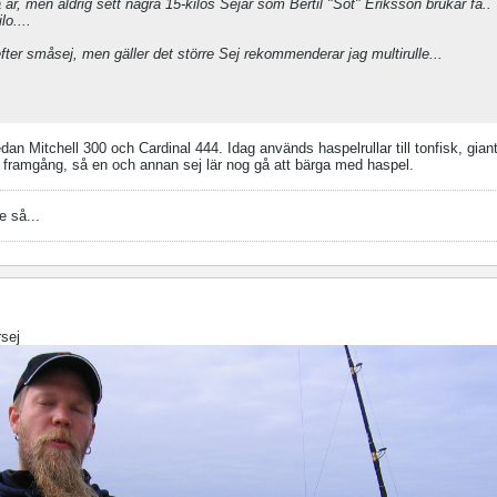
år, men aldrig sett några 15-kilos Sejar som Bertil "Sot" Eriksson brukar få..
lo....
efter småsej, men gäller det större Sej rekommenderar jag multirulle...
an Mitchell 300 och Cardinal 444. Idag används haspelrullar till tonfisk, giant
framgång, så en och annan sej lär nog gå att bärga med haspel.
e så...
rsej