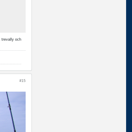
 trevally och
#15