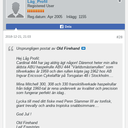
Låg_Profil
Registered User
Reg.datum:
Apr 2005
Inlägg:
1155
Dela
2018-12-21, 21:03
#28
Ursprungligen postat av
Old Firehand
Hej Låg Profil;
Cardinal 444 har jag aldrig ägt någon! Däremot heter min allra
äldsta ABU haspelrulle ABU 444 "Världsmästarrullen" som
tillverkades år 1959 och den rullen köpte jag 1962 hos AB
Ingvar Ericsson Cykelaffär på Torsgatan 48 i Stockholm....
Mina Mitchell 300, 308 och 330 fransktillverkade haspelrullar
från tidigt 1960-tal är rena underverk av kvalitet och precision
som fungerar perfekt än idag..
Lycka till med ditt fiske med Penn Slammer III av tonfisk,
giant trevally och andra tropiska snabbsimmare....
God Jul !
Old Firehand
Leif Engström