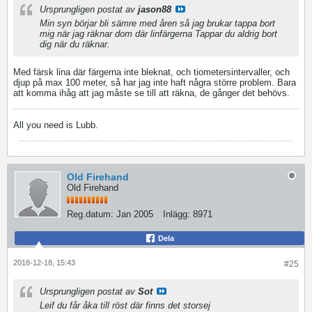
Ursprungligen postat av
jason88
Min syn börjar bli sämre med åren så jag brukar tappa bort
mig när jag räknar dom där linfärgerna Tappar du aldrig bort
dig när du räknar.
Med färsk lina där färgerna inte bleknat, och tiometersintervaller, och
djup på max 100 meter, så har jag inte haft några större problem. Bara
att komma ihåg att jag måste se till att räkna, de gånger det behövs.
All you need is Lubb.
Old Firehand
Old Firehand
Reg.datum:
Jan 2005
Inlägg:
8971
Dela
2018-12-18, 15:43
#25
Ursprungligen postat av
Sot
Leif du får åka till röst där finns det storsej