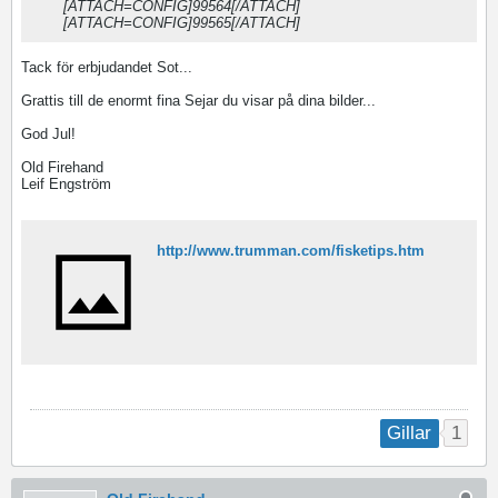
[ATTACH=CONFIG]99564[/ATTACH]
[ATTACH=CONFIG]99565[/ATTACH]
Tack för erbjudandet Sot...
Grattis till de enormt fina Sejar du visar på dina bilder...
God Jul!
Old Firehand
Leif Engström
http://www.trumman.com/fisketips.htm
1
Gillar