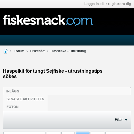
Logga in eller registrera dig
Forum
Fiskesätt
Havsfiske - Utrustning
Haspelkit för tungt Sejfiske - utrustningstips
sökes
INLÄGG
SENASTE AKTIVITETEN
FOTON
Filter