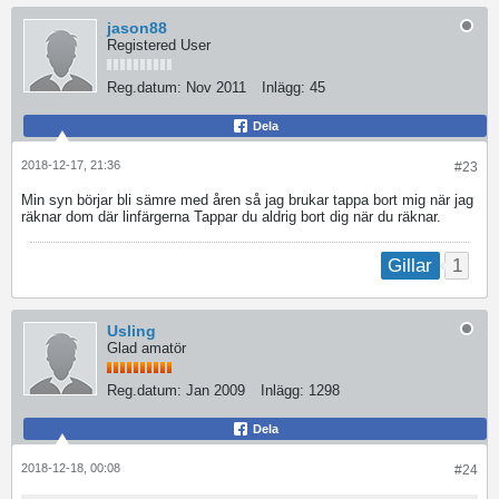
jason88
Registered User
Reg.datum:
Nov 2011
Inlägg:
45
Dela
2018-12-17, 21:36
#23
Min syn börjar bli sämre med åren så jag brukar tappa bort mig när jag
räknar dom där linfärgerna Tappar du aldrig bort dig när du räknar.
1
Gillar
Usling
Glad amatör
Reg.datum:
Jan 2009
Inlägg:
1298
Dela
2018-12-18, 00:08
#24