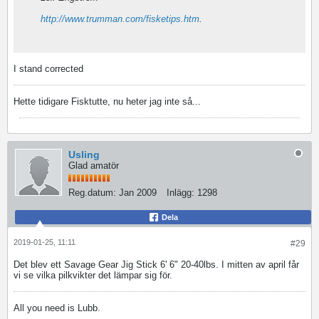
http://www.trumman.com/fisketips.htm
.
I stand corrected
Hette tidigare Fisktutte, nu heter jag inte så...
Usling
Glad amatör
Reg.datum:
Jan 2009
Inlägg:
1298
Dela
2019-01-25, 11:11
#29
Det blev ett Savage Gear Jig Stick 6' 6" 20-40lbs. I mitten av april får
vi se vilka pilkvikter det lämpar sig för.
All you need is Lubb.