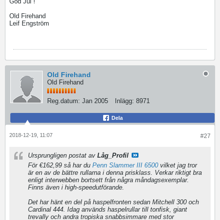
God Jul !
Old Firehand
Leif Engström
Old Firehand
Old Firehand
Reg.datum:
Jan 2005
Inlägg:
8971
Dela
2018-12-19, 11:07
#27
Ursprungligen postat av
Låg_Profil
För €162,99 så har du
Penn Slammer III 6500
vilket jag tror
är en av de bättre rullarna i denna prisklass. Verkar riktigt bra
enligt interwebben bortsett från några måndagsexemplar.
Finns även i high-speedutförande.
Det har hänt en del på haspelfronten sedan Mitchell 300 och
Cardinal 444. Idag används haspelrullar till tonfisk, giant
trevally och andra tropiska snabbsimmare med stor