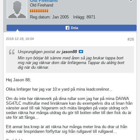
Old Firehand
Old Firehand
Reg.datum:
Jan 2005
Inlägg:
8971
Dela
2018-12-18, 16:04
#26
Ursprungligen postat av
jason88
Min syn börjar bli sämre med åren så jag brukar tappa bort
mig när jag räknar dom där linfärgerna Tappar du aldrig bort
dig när du räknar.
Hej Jason 88;
Olika linfärger har jag var 10:e yard på mina leadcorelinor...
Om du inte har räkneverk på dina rullar som jag har på mina DAIWA
SG47LC multirullar med linräknare kan du exempelvis dra ut linan från
vänster axel till rak högerarm och mäta längden på varje utdrag och
sedan räkna hur många utdrag du gör till botten eller till den fisk du är
ute för att fånga...
Ett annat bra knep är att räkna hur många meter lina du drar ut från
rullen när linspridaren förflyttar sig från rullgavel till rullgavel...