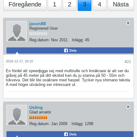
Föregående
1
2
3
4
Nästa
jason88
Registered User
Reg.datum:
Nov 2011
Inlägg:
45
Dela
2018-12-17, 20:10
#21
En fördel att speedjigga sej med multirulle och linräknare är att ser du
gråsej på 45 meter på ditt ekolod kan du ju stanna på 50 - 55m och
tokveva. Det blir lite osäkrare med haspel. Tycker nya shimano tekota
A med högre utväxling ser intressant ut.
Usling
Glad amatör
Reg.datum:
Jan 2009
Inlägg:
1298
Dela