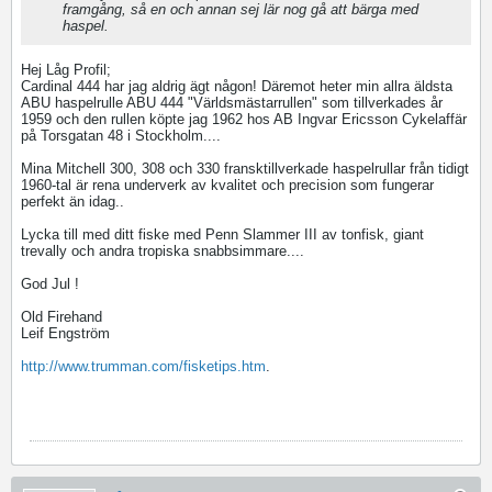
framgång, så en och annan sej lär nog gå att bärga med
haspel.
Hej Låg Profil;
Cardinal 444 har jag aldrig ägt någon! Däremot heter min allra äldsta
ABU haspelrulle ABU 444 "Världsmästarrullen" som tillverkades år
1959 och den rullen köpte jag 1962 hos AB Ingvar Ericsson Cykelaffär
på Torsgatan 48 i Stockholm....
Mina Mitchell 300, 308 och 330 fransktillverkade haspelrullar från tidigt
1960-tal är rena underverk av kvalitet och precision som fungerar
perfekt än idag..
Lycka till med ditt fiske med Penn Slammer III av tonfisk, giant
trevally och andra tropiska snabbsimmare....
God Jul !
Old Firehand
Leif Engström
http://www.trumman.com/fisketips.htm
.