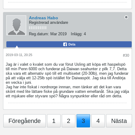
Andreas Habo
Registrerad användare
Reg.datum:
Mar 2019
Inlägg:
4
Dela
2019-03-11, 20:25
#30
Jag är i valet o kvalet som du var förut Usling att köpa ett haspelspö
till min Penn 6000 och funderar på Daiwan seahunter z pilk 7,7. Detta
ska vara ett alternativ spö till ett multisetet (20-30lb), men jag funderar
på att välja ett 12-25lb spö istället för Daiwaspöt. Jag ska till Andörja
en vecka i juni.
Jag har inte fiskat i nordnorge innnan, men tänker att det kan vara
skönt med lite lättare fiske på grundare vatten emellanåt. Ska jag välja
ett mjukare eller styvare spö? Några synpunkter eller råd om detta.
Föregående
1
2
3
4
Nästa