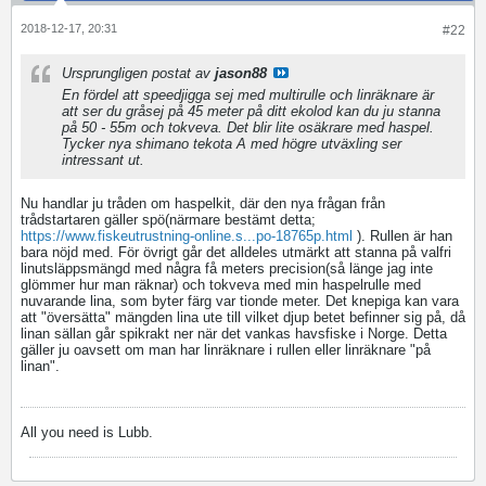
2018-12-17, 20:31
#22
Ursprungligen postat av
jason88
En fördel att speedjigga sej med multirulle och linräknare är
att ser du gråsej på 45 meter på ditt ekolod kan du ju stanna
på 50 - 55m och tokveva. Det blir lite osäkrare med haspel.
Tycker nya shimano tekota A med högre utväxling ser
intressant ut.
Nu handlar ju tråden om haspelkit, där den nya frågan från
trådstartaren gäller spö(närmare bestämt detta;
https://www.fiskeutrustning-online.s...po-18765p.html
). Rullen är han
bara nöjd med. För övrigt går det alldeles utmärkt att stanna på valfri
linutsläppsmängd med några få meters precision(så länge jag inte
glömmer hur man räknar) och tokveva med min haspelrulle med
nuvarande lina, som byter färg var tionde meter. Det knepiga kan vara
att "översätta" mängden lina ute till vilket djup betet befinner sig på, då
linan sällan går spikrakt ner när det vankas havsfiske i Norge. Detta
gäller ju oavsett om man har linräknare i rullen eller linräknare "på
linan".
All you need is Lubb.