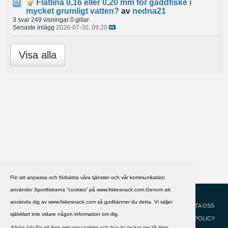
Flätlina 0,16 eller 0,20 mm för gäddfiske i
mycket grumligt vatten?
av
nedna21
3 svar
249 visningar
0 gillar
Senaste inlägg
2026-07-30, 09:20
Visa alla
För att anpassa och förbättra våra tjänster och vår kommunikation
använder Sportfiskarna ”cookies” på www.fiskesnack.com.Genom att
HJÄLP
Svenska
använda dig av www.fiskesnack.com så godkänner du detta. Vi säljer
KONTAKTA OSS
självklart inte vidare någon information om dig.
COOKIEPOLICY
Klicka här för att läsa mer om cookies och hur du tackar nej till dem.