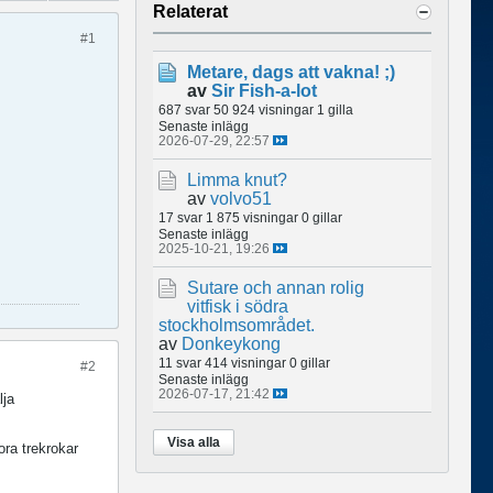
Relaterat
#1
Metare, dags att vakna! ;)
av
Sir Fish-a-lot
687 svar
50 924 visningar
1 gilla
Senaste inlägg
2026-07-29, 22:57
Limma knut?
av
volvo51
17 svar
1 875 visningar
0 gillar
Senaste inlägg
2025-10-21, 19:26
Sutare och annan rolig
vitfisk i södra
stockholmsområdet.
av
Donkeykong
11 svar
414 visningar
0 gillar
#2
Senaste inlägg
2026-07-17, 21:42
lja
Visa alla
ra trekrokar