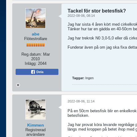
Tackel för stor betesfisk?
2022-08-06, 08:14
Jag har sista 4 åren kört med cirkelkr
Tänker hur tar en gädda en 40-50cm bet
abe
Jag har trekrok N0 3,0-5,0 eller då cirk
Flötestrollare
Funderar även på om jag ska fixa detta t
Reg.datum:
Mar
2010
Inlägg:
2044
Dela
Taggar:
Ingen
2022-08-06, 11:14
På en 50cm betesfisk blir en enkelkrok i
betesfisken.
Jag har provat köra levande regnbåge p
Kimmen
längs med kroppen på betet ihop med g
Registrerad
användare