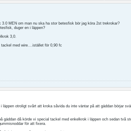
ok 3.0 MEN om man nu ska ha stor betesfisk bör jag köra 2st trekrokar?
esfisk, duger en i läppen?
elkrok 3,0.
ackel med wire....istället för 0,90 fc
 läppen otroligt svårt att kroka såvida du inte väntar på att gäddan börjar svä
å gäddan då körde vi special tackel med enkelkrok i läppen och sedan två sto
ummisnoddar för att fixera.