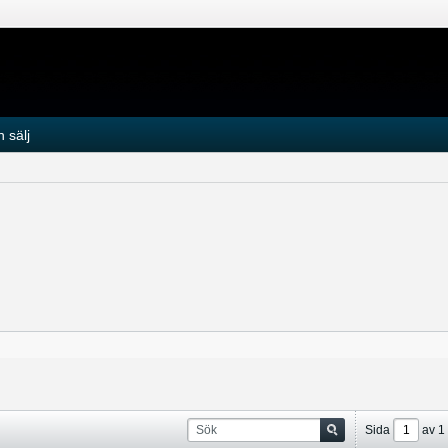
 sälj
Sida
av
1