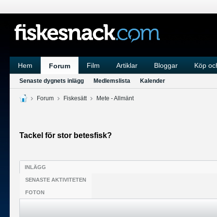
Hem
Film
Artiklar
Bloggar
Köp och
Forum
Senaste dygnets inlägg
Medlemslista
Kalender
Forum
Fiskesätt
Mete - Allmänt
Tackel för stor betesfisk?
INLÄGG
SENASTE AKTIVITETEN
FOTON