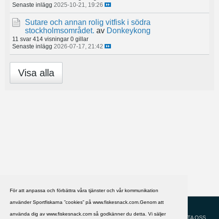
Senaste inlägg
2025-10-21, 19:26
Sutare och annan rolig vitfisk i södra
stockholmsområdet.
av
Donkeykong
11 svar
414 visningar
0 gillar
Senaste inlägg
2026-07-17, 21:42
Visa alla
För att anpassa och förbättra våra tjänster och vår kommunikation
använder Sportfiskarna ”cookies” på www.fiskesnack.com.Genom att
HJÄLP
Svenska
använda dig av www.fiskesnack.com så godkänner du detta. Vi säljer
KONTAKTA OSS