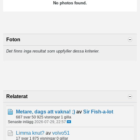
No photos found.
Foton
Det finns inga resultat som uppfyller dessa kriterier.
Relaterat
Metare, dags att vakna! ;)
av
Sir Fish-a-lot
687 svar
50 925 visningar
1 gilla
Senaste inlägg
2026-07-29, 22:57
Limma knut?
av
volvo51
17 svar
1 875 visningar
0 gillar