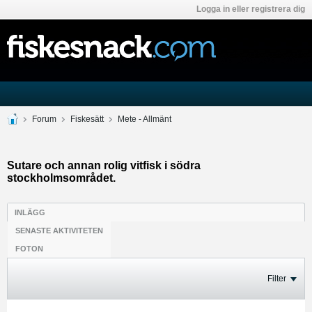
Logga in eller registrera dig
Forum
Fiskesätt
Mete - Allmänt
Sutare och annan rolig vitfisk i södra
stockholmsområdet.
INLÄGG
SENASTE AKTIVITETEN
FOTON
Filter