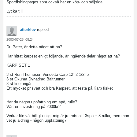
Sportfishingpages som också har en köp- och säljsida.
Lycka till!
atterklev
replied
2003-07-28, 08:24
Du Peter, är detta något att ha?
Har hittat karpset enligt följande, är ingående delar något att ha?
KARP SET 1
3 st Ron Thompson Vendetta Carp 12´ 2 1/2 lb
3 st Okuma Dynadrag Baitrunner
3 st linor ingår.
Ett mycket prisvärt och bra Karpset, att testa på Karp fisket
Har du någon uppfattning om spö, rulle?
Värt en investering på 2000kr?
Verkar lite väl billigt enligt mig är ju trots allt 3spö + 3 rullar, men man
vet ju aldring - någon uppfattning?