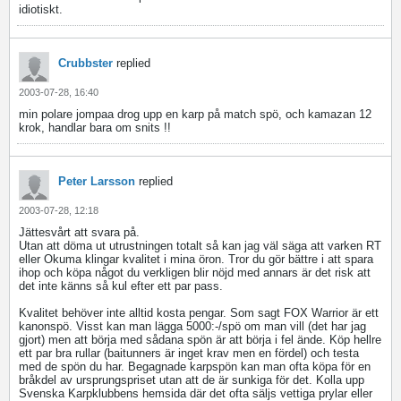
idiotiskt.
Crubbster
replied
2003-07-28, 16:40
min polare jompaa drog upp en karp på match spö, och kamazan 12
krok, handlar bara om snits !!
Peter Larsson
replied
2003-07-28, 12:18
Jättesvårt att svara på.
Utan att döma ut utrustningen totalt så kan jag väl säga att varken RT
eller Okuma klingar kvalitet i mina öron. Tror du gör bättre i att spara
ihop och köpa något du verkligen blir nöjd med annars är det risk att
det inte känns så kul efter ett par pass.
Kvalitet behöver inte alltid kosta pengar. Som sagt FOX Warrior är ett
kanonspö. Visst kan man lägga 5000:-/spö om man vill (det har jag
gjort) men att börja med sådana spön är att börja i fel ände. Köp hellre
ett par bra rullar (baitunners är inget krav men en fördel) och testa
med de spön du har. Begagnade karpspön kan man ofta köpa för en
bråkdel av ursprungspriset utan att de är sunkiga för det. Kolla upp
Svenska Karpklubbens hemsida där det ofta säljs vettiga prylar eller