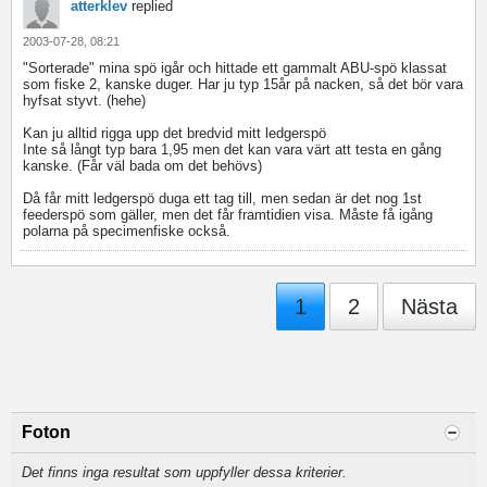
atterklev
replied
2003-07-28, 08:21
"Sorterade" mina spö igår och hittade ett gammalt ABU-spö klassat
som fiske 2, kanske duger. Har ju typ 15år på nacken, så det bör vara
hyfsat styvt. (hehe)
Kan ju alltid rigga upp det bredvid mitt ledgerspö
Inte så långt typ bara 1,95 men det kan vara värt att testa en gång
kanske. (Får väl bada om det behövs)
Då får mitt ledgerspö duga ett tag till, men sedan är det nog 1st
feederspö som gäller, men det får framtidien visa. Måste få igång
polarna på specimenfiske också.
1
2
Nästa
Foton
Det finns inga resultat som uppfyller dessa kriterier.