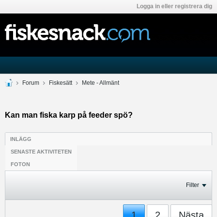
Logga in eller registrera dig
Forum
Fiskesätt
Mete - Allmänt
Kan man fiska karp på feeder spö?
INLÄGG
SENASTE AKTIVITETEN
FOTON
Filter
1
2
Nästa