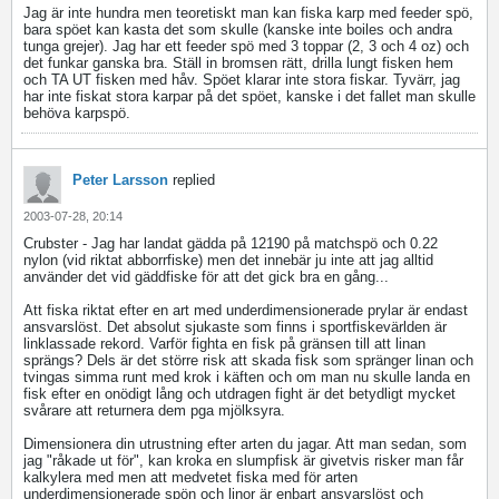
Jag är inte hundra men teoretiskt man kan fiska karp med feeder spö,
bara spöet kan kasta det som skulle (kanske inte boiles och andra
tunga grejer). Jag har ett feeder spö med 3 toppar (2, 3 och 4 oz) och
det funkar ganska bra. Ställ in bromsen rätt, drilla lungt fisken hem
och TA UT fisken med håv. Spöet klarar inte stora fiskar. Tyvärr, jag
har inte fiskat stora karpar på det spöet, kanske i det fallet man skulle
behöva karpspö.
Peter Larsson
replied
2003-07-28, 20:14
Crubster - Jag har landat gädda på 12190 på matchspö och 0.22
nylon (vid riktat abborrfiske) men det innebär ju inte att jag alltid
använder det vid gäddfiske för att det gick bra en gång...
Att fiska riktat efter en art med underdimensionerade prylar är endast
ansvarslöst. Det absolut sjukaste som finns i sportfiskevärlden är
linklassade rekord. Varför fighta en fisk på gränsen till att linan
sprängs? Dels är det större risk att skada fisk som spränger linan och
tvingas simma runt med krok i käften och om man nu skulle landa en
fisk efter en onödigt lång och utdragen fight är det betydligt mycket
svårare att returnera dem pga mjölksyra.
Dimensionera din utrustning efter arten du jagar. Att man sedan, som
jag "råkade ut för", kan kroka en slumpfisk är givetvis risker man får
kalkylera med men att medvetet fiska med för arten
underdimensionerade spön och linor är enbart ansvarslöst och