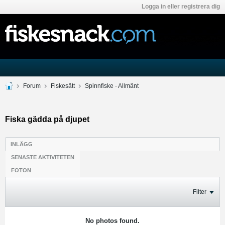
Logga in eller registrera dig
Forum
Fiskesätt
Spinnfiske - Allmänt
Fiska gädda på djupet
INLÄGG
SENASTE AKTIVITETEN
FOTON
Filter
No photos found.