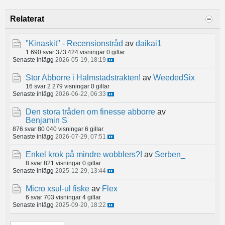
Relaterat
"Kinaskit" - Recensionstråd
av
daikai1
1 690 svar
373 424 visningar
0 gillar
Senaste inlägg
2026-05-19, 18:19
Stor Abborre i Halmstadstrakten!
av
WeededSix
16 svar
2 279 visningar
0 gillar
Senaste inlägg
2026-06-22, 06:33
Den stora tråden om finesse abborre
av
Benjamin S
876 svar
80 040 visningar
6 gillar
Senaste inlägg
2026-07-29, 07:51
Enkel krok på mindre wobblers?!
av
Serben_
8 svar
821 visningar
0 gillar
Senaste inlägg
2025-12-29, 13:44
Micro xsul-ul fiske
av
Flex
6 svar
703 visningar
4 gillar
Senaste inlägg
2025-09-20, 18:22