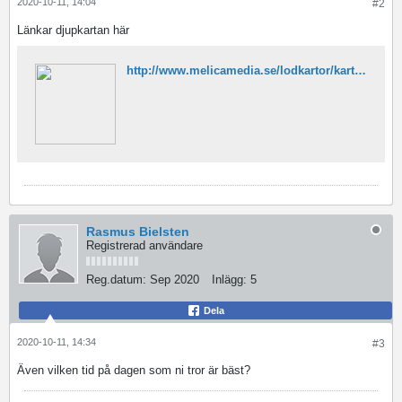
2020-10-11, 14:04
#2
Länkar djupkartan här
http://www.melicamedia.se/lodkartor/kartor/640873128461.pdf
Rasmus Bielsten
Registrerad användare
Reg.datum:
Sep 2020
Inlägg:
5
Dela
2020-10-11, 14:34
#3
Även vilken tid på dagen som ni tror är bäst?