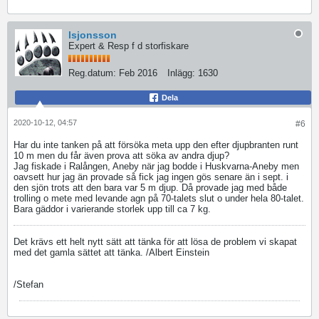
lsjonsson
Expert & Resp f d storfiskare
Reg.datum:
Feb 2016
Inlägg:
1630
Dela
2020-10-12, 04:57
#6
Har du inte tanken på att försöka meta upp den efter djupbranten runt
10 m men du får även prova att söka av andra djup?
Jag fiskade i Ralången, Aneby när jag bodde i Huskvarna-Aneby men
oavsett hur jag än provade så fick jag ingen gös senare än i sept. i
den sjön trots att den bara var 5 m djup. Då provade jag med både
trolling o mete med levande agn på 70-talets slut o under hela 80-talet.
Bara gäddor i varierande storlek upp till ca 7 kg.
Det krävs ett helt nytt sätt att tänka för att lösa de problem vi skapat
med det gamla sättet att tänka. /Albert Einstein
/Stefan