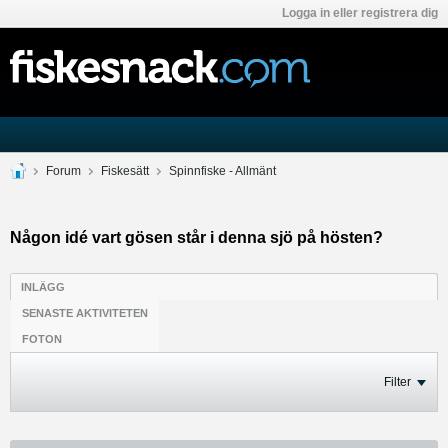
Logga in eller registrera dig
Forum
Fiskesätt
Spinnfiske - Allmänt
Någon idé vart gösen står i denna sjö på hösten?
INLÄGG
SENASTE AKTIVITETEN
FOTON
Filter