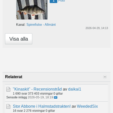
1
Foto
Kanal:
Spinnfiske - Allmänt
2026-04-29, 14:13
Visa alla
Relaterat
"Kinaskit" - Recensionstråd
av
daikai1
1 690 svar
373 403 visningar
0 gillar
Senaste inlägg
2026-05-19, 18:19
Stor Abborre i Halmstadstrakten!
av
WeededSix
16 svar
2 276 visningar
0 gillar