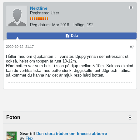
Nextline
Registered User
Reg.datum:
Mar 2018
Inlägg:
192
Dela
2020-10-12, 21:17
#7
Håller med om djupkanten till vänster. Djupgrynnan ser intressant ut
också, helst om toppen är runt 10-12m.
Hård botten var som helst i sjön på djup mellan 5-10m. Saknas ekolod
kan du vertikalfiska med bottendunk. Jiggskalle runt 30gr och flätlina
så kommer du känna när det är mjuk resp hård botten.
Foton
Svar till
Den stora tråden om finesse abborre
av
Flex