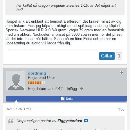
har kollat på dragon proguide x-series 1-10, är det något att
ha?
Haspel är klart enklast att bemästra eftersom det kräver minst av dig
som fiskare. Fick jag köpa ett riktigt smutt spö idag hade jag köpt ett
Sportex Neowave ULR 9' 0.8-9 gram, väger 79 gram med en fantastisk
medium aktion. Nackdelen är priset på 3300 spänn men för det priset
lär det inte finnas nåt bättre. Släng på en liten Exist och du har en
uppsättning du aldrig vill lägga från dig.
1
Gillar
oordning
Registered User
Reg.datum:
Jul 2012
Inlägg:
75
Dela
2021-07-25, 17:47
#60
Ursprungligen postat av
Ziggystardust