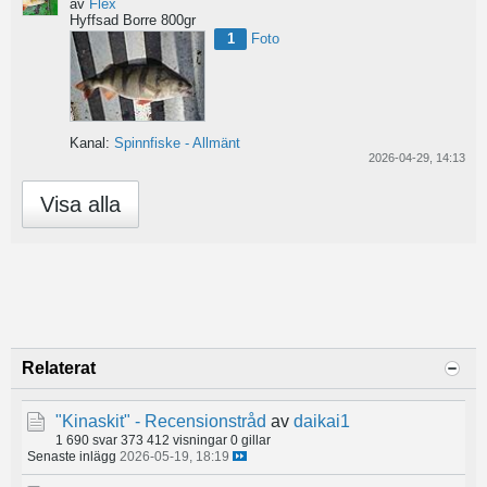
av
Flex
Hyffsad Borre 800gr
1
Foto
Kanal:
Spinnfiske - Allmänt
2026-04-29, 14:13
Visa alla
Relaterat
"Kinaskit" - Recensionstråd
av
daikai1
1 690 svar
373 412 visningar
0 gillar
Senaste inlägg
2026-05-19, 18:19