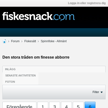
Logga in eller registrera dig
Forum
Fiskesätt
Spinnfiske - Allmänt
Den stora tråden om finesse abborre
INLÄGG
SENASTE AKTIVITETEN
FOTON
Filter
Föregående
1
3
4
5
6