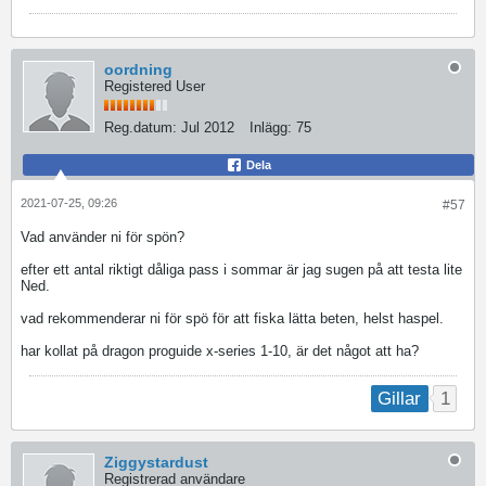
oordning
Registered User
Reg.datum:
Jul 2012
Inlägg:
75
Dela
2021-07-25, 09:26
#57
Vad använder ni för spön?
efter ett antal riktigt dåliga pass i sommar är jag sugen på att testa lite
Ned.
vad rekommenderar ni för spö för att fiska lätta beten, helst haspel.
har kollat på dragon proguide x-series 1-10, är det något att ha?
1
Gillar
Ziggystardust
Registrerad användare