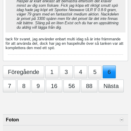
Haspel är klart enklast att bemästra eftersom det kräver
minst av dig som fiskare. Fick jag köpa ett riktigt smutt spö
idag hade jag köpt ett Sportex Neowave ULR 9' 0.8-9 gram,
väger 79 gram med en fantastisk medium aktion. Nackdelen
är priset på 3300 spänn men för det priset lär det inte finnas
nåt bättre. Släng på en liten Exist och du har en uppsättning
du aldrig vill lägga från dig.
tack för svaret, jag använder enbart multi idag så är inte främmande
för att använda det, dock har jag en haspelrulle över så tanken var att
komplettera den med ett spö.
Föregående
1
3
4
5
6
7
8
9
16
56
88
Nästa
Foton