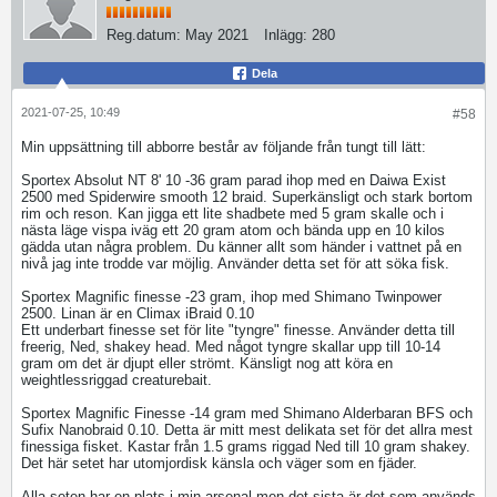
Reg.datum:
May 2021
Inlägg:
280
Dela
2021-07-25, 10:49
#58
Min uppsättning till abborre består av följande från tungt till lätt:
Sportex Absolut NT 8' 10 -36 gram parad ihop med en Daiwa Exist
2500 med Spiderwire smooth 12 braid. Superkänsligt och stark bortom
rim och reson. Kan jigga ett lite shadbete med 5 gram skalle och i
nästa läge vispa iväg ett 20 gram atom och bända upp en 10 kilos
gädda utan några problem. Du känner allt som händer i vattnet på en
nivå jag inte trodde var möjlig. Använder detta set för att söka fisk.
Sportex Magnific finesse -23 gram, ihop med Shimano Twinpower
2500. Linan är en Climax iBraid 0.10
Ett underbart finesse set för lite "tyngre" finesse. Använder detta till
freerig, Ned, shakey head. Med något tyngre skallar upp till 10-14
gram om det är djupt eller strömt. Känsligt nog att köra en
weightlessriggad creaturebait.
Sportex Magnific Finesse -14 gram med Shimano Alderbaran BFS och
Sufix Nanobraid 0.10. Detta är mitt mest delikata set för det allra mest
finessiga fisket. Kastar från 1.5 grams riggad Ned till 10 gram shakey.
Det här setet har utomjordisk känsla och väger som en fjäder.
Alla seten har en plats i min arsenal men det sista är det som används