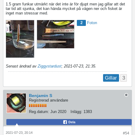
1.5 gram funkar utmärkt när det inte är för djupt men jag gillar att det
tar tid att sjunka, det kan hända mycket på vägen ner och fisket är
inget man stressar med.
2
Foton
Senast ändrad av
Ziggystardust
;
2021-07-23, 21:35
.
3
Gillar
Benjamin S
Registrerad användare
Reg.datum:
Jun 2020
Inlägg:
1383
Dela
2021-07-23, 20:14
#54