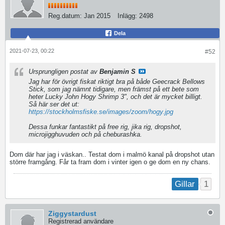
Reg.datum:
Jan 2015
Inlägg:
2498
Dela
2021-07-23, 00:22
#52
Ursprungligen postat av
Benjamin S
Jag har för övrigt fiskat riktigt bra på både Geecrack Bellows
Stick, som jag nämnt tidigare, men främst på ett bete som
heter Lucky John Hogy Shrimp 3", och det är mycket billigt.
Så här ser det ut:
https://stockholmsfiske.se/images/zoom/hogy.jpg
Dessa funkar fantastikt på free rig, jika rig, dropshot,
microjigghuvuden och på cheburashka.
Dom där har jag i väskan.. Testat dom i malmö kanal på dropshot utan
större framgång. Får ta fram dom i vinter igen o ge dom en ny chans.
1
Gillar
Ziggystardust
Registrerad användare