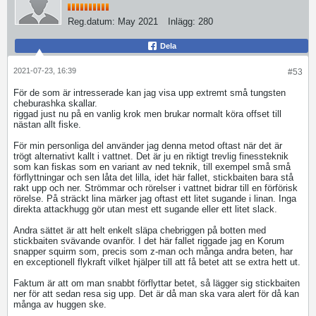
Reg.datum:
May 2021
Inlägg:
280
Dela
2021-07-23, 16:39
#53
För de som är intresserade kan jag visa upp extremt små tungsten
cheburashka skallar.
riggad just nu på en vanlig krok men brukar normalt köra offset till
nästan allt fiske.
För min personliga del använder jag denna metod oftast när det är
trögt alternativt kallt i vattnet. Det är ju en riktigt trevlig finessteknik
som kan fiskas som en variant av ned teknik, till exempel små små
förflyttningar och sen låta det lilla, idet här fallet, stickbaiten bara stå
rakt upp och ner. Strömmar och rörelser i vattnet bidrar till en förförisk
rörelse. På sträckt lina märker jag oftast ett litet sugande i linan. Inga
direkta attackhugg gör utan mest ett sugande eller ett litet slack.
Andra sättet är att helt enkelt släpa chebriggen på botten med
stickbaiten svävande ovanför. I det här fallet riggade jag en Korum
snapper squirm som, precis som z-man och många andra beten, har
en exceptionell flykraft vilket hjälper till att få betet att se extra hett ut.
Faktum är att om man snabbt förflyttar betet, så lägger sig stickbaiten
ner för att sedan resa sig upp. Det är då man ska vara alert för då kan
många av huggen ske.