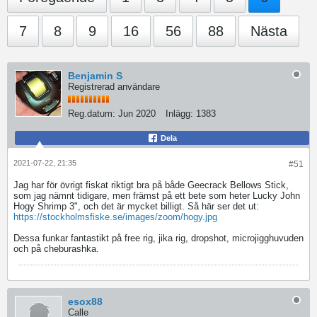
7
8
9
16
56
88
Nästa
Benjamin S
Registrerad användare
Reg.datum:
Jun 2020
Inlägg:
1383
Dela
2021-07-22, 21:35
#51
Jag har för övrigt fiskat riktigt bra på både Geecrack Bellows Stick,
som jag nämnt tidigare, men främst på ett bete som heter Lucky John
Hogy Shrimp 3", och det är mycket billigt. Så här ser det ut:
https://stockholmsfiske.se/images/zoom/hogy.jpg
Dessa funkar fantastikt på free rig, jika rig, dropshot, microjigghuvuden
och på cheburashka.
esox88
Calle