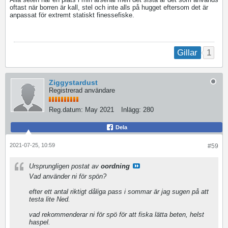
oftast när borren är kall, stel och inte alls på hugget eftersom det är
anpassat för extremt statiskt finessefiske.
1
Gillar
Ziggystardust
Registrerad användare
Reg.datum:
May 2021
Inlägg:
280
Dela
2021-07-25, 10:59
#59
Ursprungligen postat av
oordning
Vad använder ni för spön?
efter ett antal riktigt dåliga pass i sommar är jag sugen på att
testa lite Ned.
vad rekommenderar ni för spö för att fiska lätta beten, helst
haspel.