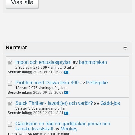
Visa alla
Relaterat
Import och entusiastprylar!
av
barnmorskan
2 355 svar
276 769 visningar
0 gillar
Senaste inlägg
2025-09-21, 16:38
Problem med Daiwa lexa 300
av
Petterpike
13 svar
2 975 visningar
0 gillar
Senaste inlägg
2025-09-12, 20:08
Suick Thriller - favorit(er) och varför?
av
Gädd-jos
39 svar
3 339 visningar
0 gillar
Senaste inlägg
2025-12-07, 18:31
Gäddspön en tråd om gäddpåkar, pinnar och
kanske kvastskaft
av
Monkey
1 008 svar
154 488 visningar
18 gillar