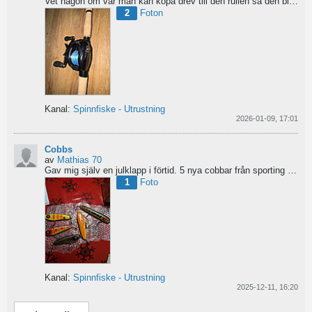
Vet någon om var man kan köpa drev till den rullen så den blir lågutväxlad har en japansk 8.1 det är...
2
Foton
Kanal:
Spinnfiske - Utrustning
2026-01-09, 17:01
Cobbs
av
Mathias 70
Gav mig själv en julklapp i förtid. 5 nya cobbar från sporting och världens trevligaste Dansk.
1
Foto
Kanal:
Spinnfiske - Utrustning
2025-12-11, 16:20