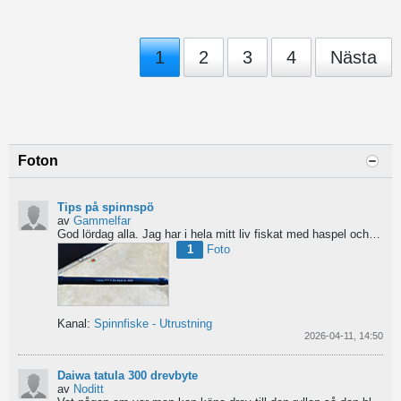
1
2
3
4
Nästa
Foton
Tips på spinnspö
av
Gammelfar
God lördag alla.
Jag har i hela mitt liv fiskat med haspel och har för något år sedan hittat min...
1
Foto
Kanal:
Spinnfiske - Utrustning
2026-04-11, 14:50
Daiwa tatula 300 drevbyte
av
Noditt