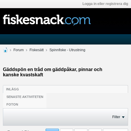
Logga in eller registrera dig
Forum
Fiskesätt
Spinnfiske - Utrustning
Gäddspön en tråd om gäddpåkar, pinnar och
kanske kvastskaft
INLÄGG
SENASTE AKTIVITETEN
FOTON
Filter