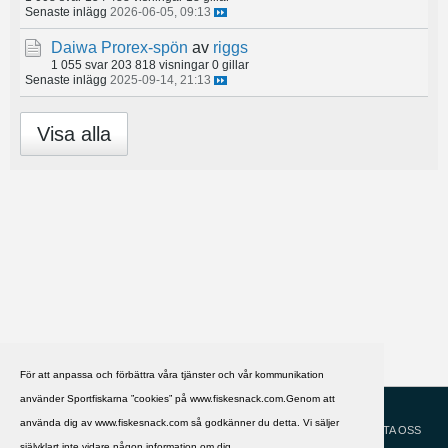
Senaste inlägg
2026-06-05, 09:13
Daiwa Prorex-spön
av
riggs
1 055 svar
203 818 visningar
0 gillar
Senaste inlägg
2025-09-14, 21:13
Visa alla
För att anpassa och förbättra våra tjänster och vår kommunikation
använder Sportfiskarna ”cookies” på www.fiskesnack.com.Genom att
HJÄLP
Svenska
använda dig av www.fiskesnack.com så godkänner du detta. Vi säljer
KONTAKTA OSS
självklart inte vidare någon information om dig.