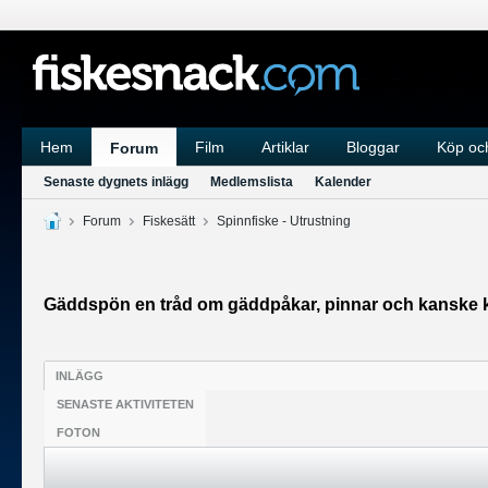
Hem
Film
Artiklar
Bloggar
Köp och
Forum
Senaste dygnets inlägg
Medlemslista
Kalender
Forum
Fiskesätt
Spinnfiske - Utrustning
Gäddspön en tråd om gäddpåkar, pinnar och kanske k
INLÄGG
SENASTE AKTIVITETEN
FOTON