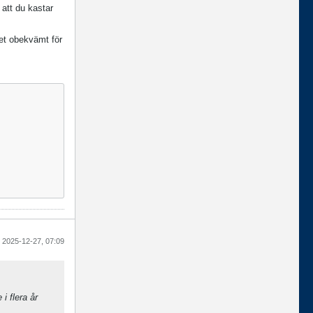
 att du kastar
det obekvämt för
2025-12-27, 07:09
i flera år