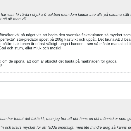
har varit likvärda i styrka & auktion men dom laddar inte alls på samma sätt
 nå dit man vill.
h försöker väl på något vis att hedra den svenska fiskekulturen så mycket som
r "perfekta" stor-predator spöet på 200g kastvikt och uppåt. Det bruna ABU be
 bättre i aktionen är oftast väldigt tunga i handen - sen så måste man alltid ti
 Stel och stum, eller mjuk och mosig!
k om de spöna, att dom är absolut det bästa på marknaden för gädda.
t!
an har testat det faktiskt, men jag tror att det finns en del människor som gi
*n och krävs mycket för att ladda ordentligt, med lite mindre drag så känns d