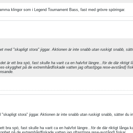
t samma klingor som i Legend Tournament Bass, fast med grövre spöringar.
et med "skapligt stora" jiggar. Aktionen är inte snabb utan ruskigt snabb, sätt
 är ett bra spö, fast skulle ha varit ca en halvfot längre...för de där riktigt 
es-skygghet på de extremhårdfiskade vatten jag oftast(pga rese-avstånd) fisk
ränsande.
 "skapligt stora" jiggar. Aktionen är inte snabb utan ruskigt snabb, sätter du i
 bra spö, fast skulle ha varit ca en halvfot längre...för de där riktigt långa k
ghet på de extremhårdfiskade vatten jag oftast(pga rese-avstånd) fiskar.