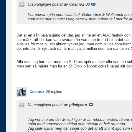
Ursprungligen postat av
Cosmoz 08
Har provat spön som Eastfiled, Gator Elixir & Wolfcreek som 
som man mer slungar i väg betet & man måste ta i mer för att
Det är en sån balansgång det där, jag är lite av ett ABU fanboy oc
har märkt att det kan vara svårare än vad man tror att hitta det dä
aldelles för mosig i sin aktion tycker jag, men dom billiga som känns
det inte blir för dyrt och då får man välja mellan dom två campsen.
Alla som jag har talat med om St Croix spöna säger alla samma sa
Men sen så måste man ha en St Croix plånbok också haha! allt got
Cosmoz 08
replied
Ursprungligen postat av
piketyson
Jag vet inte om det är verkligen är att rekommendera förens m
spön med supersnabb aktion som nästan är helt stumma.
Jag själv fiskar med det spöet och det är ett stumt spö som f