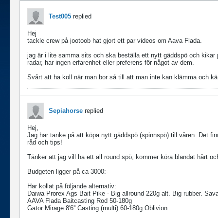
Test005
replied
Hej
tackle crew på jootoob hat gjort ett par videos om Aava Flada.
jag är i lite samma sits och ska beställa ett nytt gäddspö och kika
radar, har ingen erfarenhet eller preferens för något av dem.
Svårt att ha koll när man bor så till att man inte kan klämma och k
Sepiahorse
replied
Hej,
Jag har tanke på att köpa nytt gäddspö (spinnspö) till våren. Det fin
råd och tips!
Tänker att jag vill ha ett all round spö, kommer köra blandat hårt o
Budgeten ligger på ca 3000:-
Har kollat på följande alternativ:
Daiwa Prorex Ags Bait Pike - Big allround 220g alt. Big rubber. S
AAVA Flada Baitcasting Rod 50-180g
Gator Mirage 8'6'' Casting (multi) 60-180g Oblivion