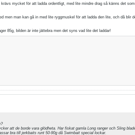
 krävs mycket för att ladda ordentligt, med lite mindre drag så känns det som
a med men man kan gå in med lite ryggmuskel för att ladda den lite, och då blir 
er 85g, bilden är inte jättebra men det syns vad lite det laddar!
e?
r att de borde vara glödheta. Har fiskat gamla Long ranger och Sling blade 
ar bra till jerkbaits runt 50-90g då Swimbait special lockar.