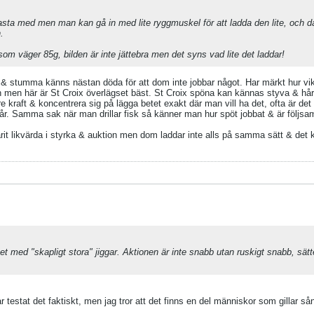
t kasta med men man kan gå in med lite ryggmuskel för att ladda den lite, och då
.
som väger 85g, bilden är inte jättebra men det syns vad lite det laddar!
 stumma känns nästan döda för att dom inte jobbar något. Har märkt hur vikt
ken men här är St Croix överlägset bäst. St Croix spöna kan kännas styva & 
e kraft & koncentrera sig på lägga betet exakt där man vill ha det, ofta är d
 står. Samma sak när man drillar fisk så känner man hur spöt jobbat & är följsa
arit likvärda i styrka & auktion men dom laddar inte alls på samma sätt & de
et med "skapligt stora" jiggar. Aktionen är inte snabb utan ruskigt snabb, sätt
 testat det faktiskt, men jag tror att det finns en del människor som gillar 