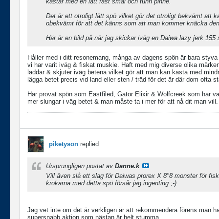
kastar med en lätt fast smal och tunn pinne.
Det är ett otroligt lätt spö vilket gör det otroligt bekvämt at
obekvämt för att det känns som att man kommer knäcka den
Här är en bild på när jag skickar iväg en Daiwa lazy jerk 155 
Håller med i ditt resonemang, många av dagens spön är bara styva &
vi har varit iväg & fiskat muskie. Haft med mig diverse olika mär
laddar & skjuter iväg betena vilket gör att man kan kasta med mindr
lägga betet precis vid land eller sten / träd för det är där dom ofta
Har provat spön som Eastfiled, Gator Elixir & Wolfcreek som har v
mer slungar i väg betet & man måste ta i mer för att nå dit man vill.
piketyson
replied
Ursprungligen postat av
Danne.k
Vill även slå ett slag för Daiwas prorex X 8"8 monster för fisk
krokarna med detta spö försår jag ingenting ;-)
Jag vet inte om det är verkligen är att rekommendera förens man har
supersnabb aktion som nästan är helt stumma.