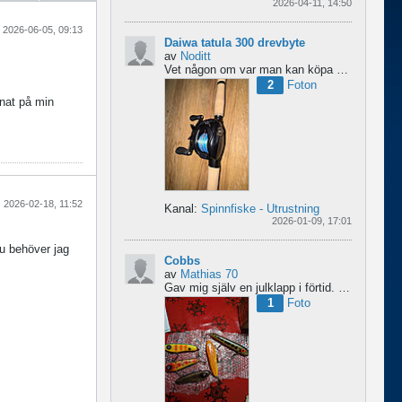
2026-04-11, 14:50
2026-06-05, 09:13
Daiwa tatula 300 drevbyte
av
Noditt
Vet någon om var man kan köpa drev till den rullen så den blir lågutväxlad har en japansk 8.1 det är...
2
Foton
mnat på min
2026-02-18, 11:52
Kanal:
Spinnfiske - Utrustning
2026-01-09, 17:01
nu behöver jag
Cobbs
av
Mathias 70
Gav mig själv en julklapp i förtid. 5 nya cobbar från sporting och världens trevligaste Dansk.
1
Foto