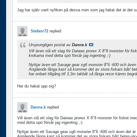
Jag har själv varit nyfiken på dessa men som jag fattat det är de
Stefanr72
replied
Ursprungligen postat av
Danne.k
Vill även slå ett slag för Daiwas prorex X 8"8 monster för fisk
krokarna med detta spö försår jag ingenting ;-)
Nyttjar även ett Savage gear sg6 monster 8"6 -600 och även det
Angående långa kast så kommer det av stora fiskars båt/ bet
har enbart tillgång till 3,3m takbåt så långa resor känns beg
Har du hakat upp sig?
Danne.k
replied
Vill även slå ett slag för Daiwas prorex X 8"8 monster för fisket med
med detta spö försår jag ingenting ;-)
Nyttjar även ett Savage gear sg6 monster 8"6 -600 och även det är ett
Angående långa kast så kommer det av stora fiskars båt/ betes-skyg