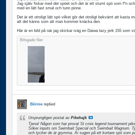
Jag själv fiskar med det spöet och det är ett stumt spö som f*n och
med en lätt fast smal och tunn pinne.
Det är ett otroligt lätt spö vilket gör det otroligt bekvämt att kast
att det känns som att man kommer knäcka den.
Här är en bild på när jag skickar iväg en Daiwa lazy jerk 155 som väg
Bifogade filer
Börnie
replied
Ursprungligen postat av
Pikehajk
Tjena! Någon som har provat St croix legend tournament pik
Söker inputs om Swimbait Special och Swimbait Magnum. Tycke
och tycker de är grymma. Är sugen på ett kortare spö som pass