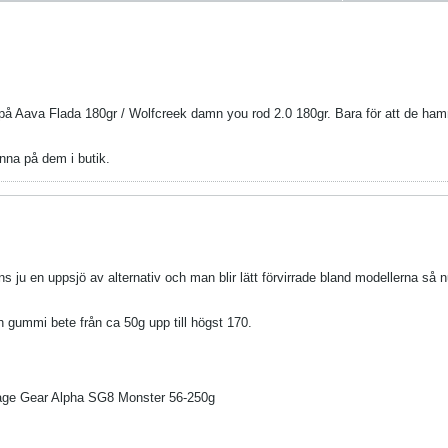
r på Aava Flada 180gr / Wolfcreek damn you rod 2.0 180gr. Bara för att de ha
änna på dem i butik.
ns ju en uppsjö av alternativ och man blir lätt förvirrade bland modellerna så 
ch gummi bete från ca 50g upp till högst 170.
avage Gear Alpha SG8 Monster 56-250g