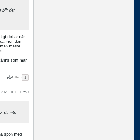
 blir det
igt det är när
hårda men dom
et man måste
mt.
t känns som man
Gillar
1
2026-01-16, 07:59
er du inte
såna spön med