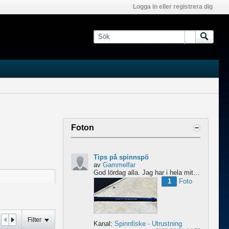
Logga in eller registrera dig
Foton
Tips på spinnspö
av
Gammelfar
God lördag alla.
Jag har i hela mitt liv fiskat med haspel och har för något år sedan hittat min...
1
Foto
Filter
Kanal:
Spinnfiske - Utrustning