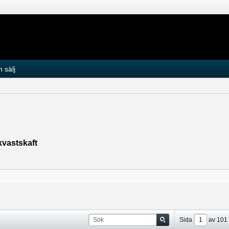
 sälj
vastskaft
Sida
av
101