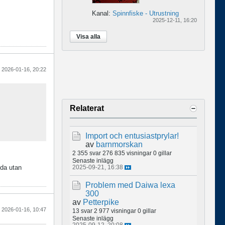
Kanal:
Spinnfiske - Utrustning
2025-12-11, 16:20
Visa alla
2026-01-16, 20:22
Relaterat
Import och entusiastprylar!
av
barnmorskan
2 355 svar
276 835 visningar
0 gillar
Senaste inlägg
dda utan
2025-09-21, 16:38
Problem med Daiwa lexa
300
av
Petterpike
2026-01-16, 10:47
13 svar
2 977 visningar
0 gillar
Senaste inlägg
2025-09-12, 20:08