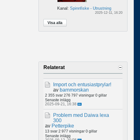
Kanal:
Spinnfiske - Utrustning
2025-12-11, 16:20
Visa alla
Relaterat
Import och entusiastprylar!
av
barnmorskan
2 355 svar
276 797 visningar
0 gillar
Senaste inlägg
2025-09-21, 16:38
Problem med Daiwa lexa
300
av
Petterpike
13 svar
2 977 visningar
0 gillar
Senaste inlägg
2025-09-12, 20:08