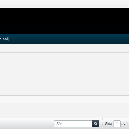
 sälj
Sida
av
1