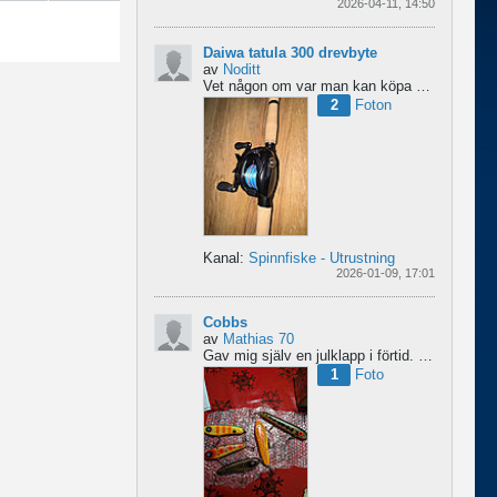
2026-04-11, 14:50
Daiwa tatula 300 drevbyte
av
Noditt
Vet någon om var man kan köpa drev till den rullen så den blir lågutväxlad har en japansk 8.1 det är...
2
Foton
Kanal:
Spinnfiske - Utrustning
2026-01-09, 17:01
Cobbs
av
Mathias 70
Gav mig själv en julklapp i förtid. 5 nya cobbar från sporting och världens trevligaste Dansk.
1
Foto