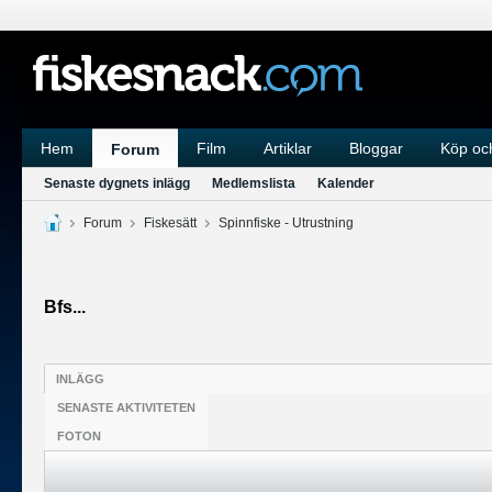
Hem
Film
Artiklar
Bloggar
Köp och
Forum
Senaste dygnets inlägg
Medlemslista
Kalender
Forum
Fiskesätt
Spinnfiske - Utrustning
Bfs...
INLÄGG
SENASTE AKTIVITETEN
FOTON