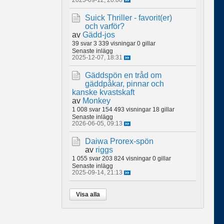
Suick Thriller - favorit(er)
och varför?
av
Gädd-jos
39 svar
3 339 visningar
0 gillar
Senaste inlägg
2025-12-07, 18:31
Gäddspön en tråd om
gäddpåkar, pinnar och
kanske kvastskaft
av
Monkey
1 008 svar
154 493 visningar
18 gillar
Senaste inlägg
2026-06-05, 09:13
Daiwa Prorex-spön
av
riggs
1 055 svar
203 824 visningar
0 gillar
Senaste inlägg
2025-09-14, 21:13
Visa alla