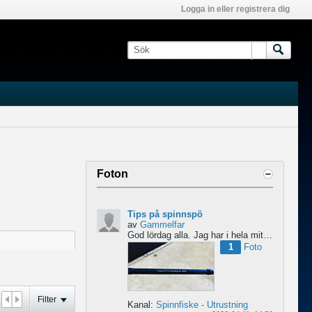
Logga in eller registrera dig
Foton
Tips på spinnspö
av
Gammelfar
God lördag alla.
Jag har i hela mitt liv fiskat med haspel och har för något år sedan hittat min...
1
Foto
Filter
Kanal:
Spinnfiske - Utrustning