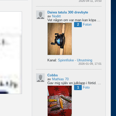
2026-04-11, 14:50
Daiwa tatula 300 drevbyte
av
Noditt
Vet någon om var man kan köpa drev till den rullen så den blir lågutväxlad har en japansk 8.1 det är...
2
Foton
Kanal:
Spinnfiske - Utrustning
2026-01-09, 17:01
Cobbs
av
Mathias 70
Gav mig själv en julklapp i förtid. 5 nya cobbar från sporting och världens trevligaste Dansk.
1
Foto