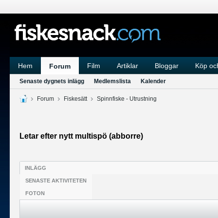
Hem
Film
Artiklar
Bloggar
Köp och
Forum
Senaste dygnets inlägg
Medlemslista
Kalender
Forum
Fiskesätt
Spinnfiske - Utrustning
Letar efter nytt multispö (abborre)
INLÄGG
SENASTE AKTIVITETEN
FOTON