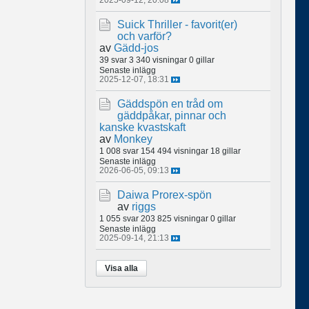
Suick Thriller - favorit(er)
och varför?
av
Gädd-jos
39 svar
3 340 visningar
0 gillar
Senaste inlägg
2025-12-07, 18:31
Gäddspön en tråd om
gäddpåkar, pinnar och
kanske kvastskaft
av
Monkey
1 008 svar
154 494 visningar
18 gillar
Senaste inlägg
2026-06-05, 09:13
Daiwa Prorex-spön
av
riggs
1 055 svar
203 825 visningar
0 gillar
Senaste inlägg
2025-09-14, 21:13
Visa alla