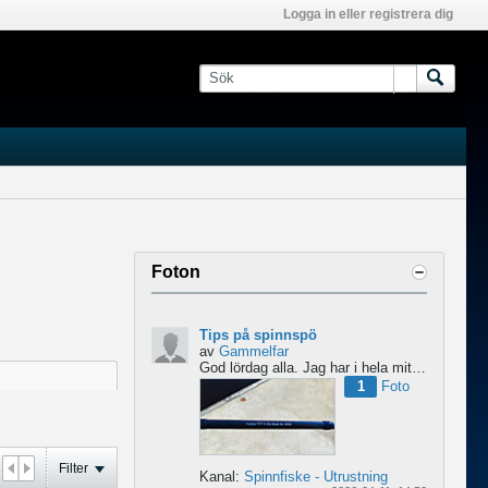
Logga in eller registrera dig
Foton
Tips på spinnspö
av
Gammelfar
God lördag alla.
Jag har i hela mitt liv fiskat med haspel och har för något år sedan hittat min...
1
Foto
Filter
Kanal:
Spinnfiske - Utrustning