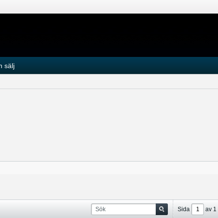
 sälj
Sida
av
1