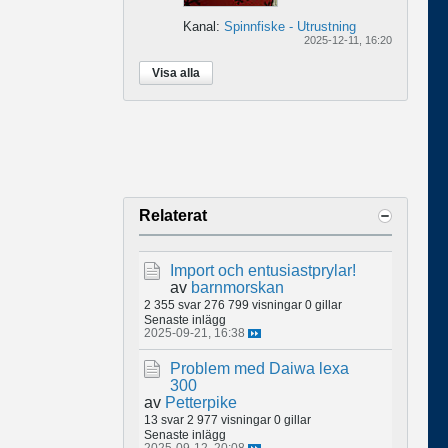
Kanal:
Spinnfiske - Utrustning
2025-12-11, 16:20
Visa alla
Relaterat
Import och entusiastprylar!
av
barnmorskan
2 355 svar
276 799 visningar
0 gillar
Senaste inlägg
2025-09-21, 16:38
Problem med Daiwa lexa
300
av
Petterpike
13 svar
2 977 visningar
0 gillar
Senaste inlägg
2025-09-12, 20:08