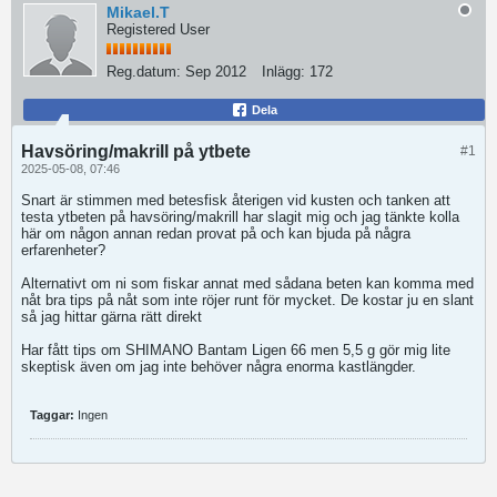
Mikael.T
Registered User
Reg.datum:
Sep 2012
Inlägg:
172
Dela
Havsöring/makrill på ytbete
#1
2025-05-08, 07:46
Snart är stimmen med betesfisk återigen vid kusten och tanken att
testa ytbeten på havsöring/makrill har slagit mig och jag tänkte kolla
här om någon annan redan provat på och kan bjuda på några
erfarenheter?
Alternativt om ni som fiskar annat med sådana beten kan komma med
nåt bra tips på nåt som inte röjer runt för mycket. De kostar ju en slant
så jag hittar gärna rätt direkt
Har fått tips om SHIMANO Bantam Ligen 66 men 5,5 g gör mig lite
skeptisk även om jag inte behöver några enorma kastlängder.
Taggar:
Ingen