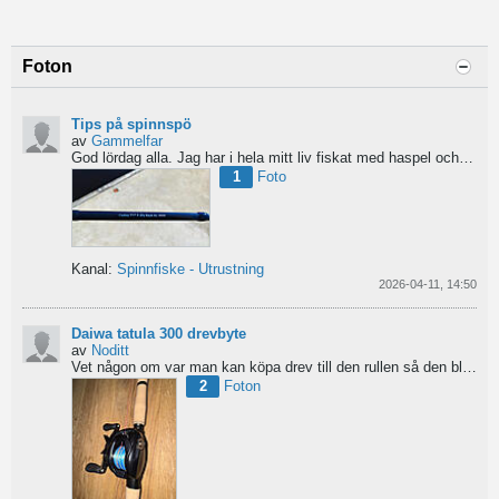
Foton
Tips på spinnspö
av
Gammelfar
God lördag alla.
Jag har i hela mitt liv fiskat med haspel och har för något år sedan hittat min...
1
Foto
Kanal:
Spinnfiske - Utrustning
2026-04-11, 14:50
Daiwa tatula 300 drevbyte
av
Noditt
Vet någon om var man kan köpa drev till den rullen så den blir lågutväxlad har en japansk 8.1 det är...
2
Foton