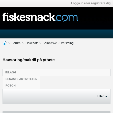
Logga in eller registrera dig
Forum
Fiskesätt
Spinnfiske - Utrustning
Havsöring/makrill på ytbete
INLÄGG
SENASTE AKTIVITETEN
FOTON
Filter