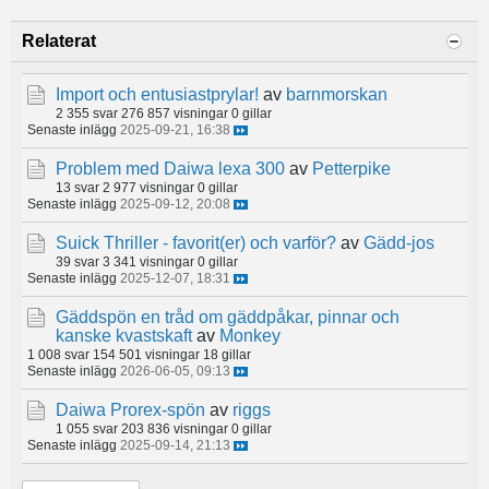
Relaterat
Import och entusiastprylar!
av
barnmorskan
2 355 svar
276 857 visningar
0 gillar
Senaste inlägg
2025-09-21, 16:38
Problem med Daiwa lexa 300
av
Petterpike
13 svar
2 977 visningar
0 gillar
Senaste inlägg
2025-09-12, 20:08
Suick Thriller - favorit(er) och varför?
av
Gädd-jos
39 svar
3 341 visningar
0 gillar
Senaste inlägg
2025-12-07, 18:31
Gäddspön en tråd om gäddpåkar, pinnar och
kanske kvastskaft
av
Monkey
1 008 svar
154 501 visningar
18 gillar
Senaste inlägg
2026-06-05, 09:13
Daiwa Prorex-spön
av
riggs
1 055 svar
203 836 visningar
0 gillar
Senaste inlägg
2025-09-14, 21:13