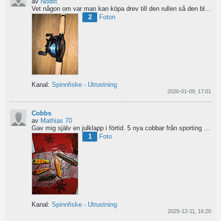
av
Noditt
Vet någon om var man kan köpa drev till den rullen så den blir lågutväxlad har en japansk 8.1 det är...
2
Foton
Kanal:
Spinnfiske - Utrustning
2026-01-09, 17:01
Cobbs
av
Mathias 70
Gav mig själv en julklapp i förtid. 5 nya cobbar från sporting och världens trevligaste Dansk.
1
Foto
Kanal:
Spinnfiske - Utrustning
2025-12-11, 16:20