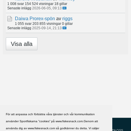
1 008 svar
154 524 visningar
18 gillar
Senaste inlägg
2026-06-05, 09:13
Daiwa Prorex-spön
av
riggs
1 055 svar
203 855 visningar
0 gillar
Senaste inlägg
2025-09-14, 21:13
Visa alla
För att anpassa och förbättra våra tjänster och vår kommunikation
använder Sportfiskarna ”cookies” på www.fiskesnack.com.Genom att
HJÄLP
Svenska
använda dig av www.fiskesnack.com så godkänner du detta. Vi säljer
KONTAKTA OSS