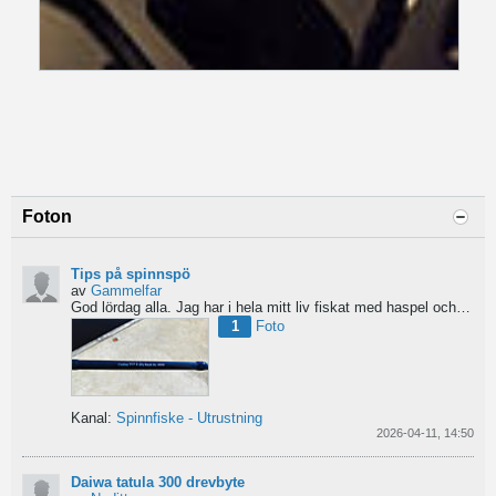
Foton
Tips på spinnspö
av
Gammelfar
God lördag alla.
Jag har i hela mitt liv fiskat med haspel och har för något år sedan hittat min...
1
Foto
Kanal:
Spinnfiske - Utrustning
2026-04-11, 14:50
Daiwa tatula 300 drevbyte