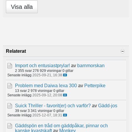
Visa alla
Relaterat
Import och entusiastprylar!
av
barnmorskan
2 355 svar
276 929 visningar
0 gillar
Senaste inlägg
2025-09-21, 16:38
Problem med Daiwa lexa 300
av
Petterpike
13 svar
2 978 visningar
0 gillar
Senaste inlägg
2025-09-12, 20:08
Suick Thriller - favorit(er) och varför?
av
Gädd-jos
39 svar
3 341 visningar
0 gillar
Senaste inlägg
2025-12-07, 18:31
Gäddspön en tråd om gäddpåkar, pinnar och
kanske kvastskaft
av
Monkey