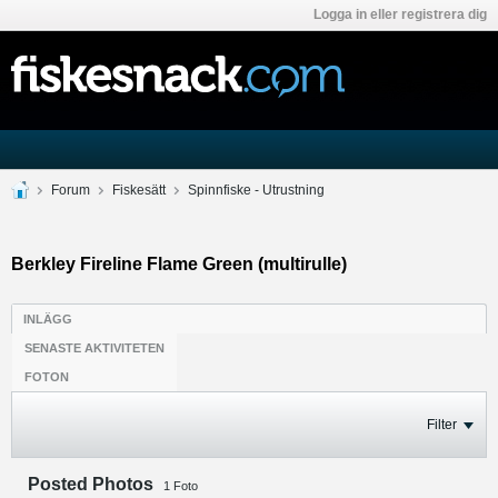
Logga in eller registrera dig
Forum
Fiskesätt
Spinnfiske - Utrustning
Berkley Fireline Flame Green (multirulle)
INLÄGG
SENASTE AKTIVITETEN
FOTON
Filter
Posted Photos
1
Foto