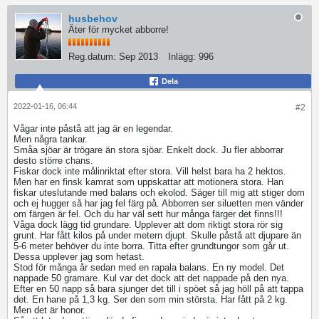
husbehov
Äter för mycket abborre!
Reg.datum:
Sep 2013
Inlägg:
996
Dela
2022-01-16, 06:44
#2
Vågar inte påstå att jag är en legendar.
Men några tankar.
Småa sjöar är trögare än stora sjöar. Enkelt dock. Ju fler abborrar
desto större chans.
Fiskar dock inte målinriktat efter stora. Vill helst bara ha 2 hektos.
Men har en finsk kamrat som uppskattar att motionera stora. Han
fiskar uteslutande med balans och ekolod. Säger till mig att stiger dom
och ej hugger så har jag fel färg på. Abborren ser siluetten men vänder
om färgen är fel. Och du har väl sett hur många färger det finns!!!
Våga dock lägg tid grundare. Upplever att dom riktigt stora rör sig
grunt. Har fått kilos på under metern djupt. Skulle påstå att djupare än
5-6 meter behöver du inte borra. Titta efter grundtungor som går ut.
Dessa upplever jag som hetast.
Stod för många år sedan med en rapala balans. En ny model. Det
nappade 50 gramare. Kul var det dock att det nappade på den nya.
Efter en 50 napp så bara sjunger det till i spöet så jag höll på att tappa
det. En hane på 1,3 kg. Ser den som min största. Har fått på 2 kg.
Men det är honor.