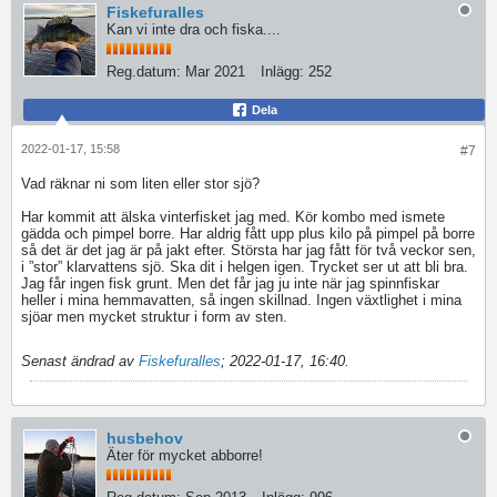
Fiskefuralles
Kan vi inte dra och fiska....
Reg.datum:
Mar 2021
Inlägg:
252
Dela
2022-01-17, 15:58
#7
Vad räknar ni som liten eller stor sjö?
Har kommit att älska vinterfisket jag med. Kör kombo med ismete
gädda och pimpel borre. Har aldrig fått upp plus kilo på pimpel på borre
så det är det jag är på jakt efter. Största har jag fått för två veckor sen,
i ”stor” klarvattens sjö. Ska dit i helgen igen. Trycket ser ut att bli bra.
Jag får ingen fisk grunt. Men det får jag ju inte när jag spinnfiskar
heller i mina hemmavatten, så ingen skillnad. Ingen växtlighet i mina
sjöar men mycket struktur i form av sten.
Senast ändrad av
Fiskefuralles
;
2022-01-17, 16:40
.
husbehov
Äter för mycket abborre!