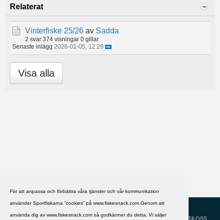
Relaterat
Vinterfiske 25/26
av
Sadda
2 svar
374 visningar
0 gillar
Senaste inlägg
2026-01-05, 12:29
Visa alla
För att anpassa och förbättra våra tjänster och vår kommunikation
använder Sportfiskarna ”cookies” på www.fiskesnack.com.Genom att
HJÄLP
Svenska
använda dig av www.fiskesnack.com så godkänner du detta. Vi säljer
KONTAKTA OSS