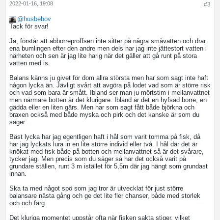
2022-01-16, 19:08
#3
husbehov
Tack för svar!
Ja, förstår att abborreproffsen inte sitter på några småvatten och drar
ena bumlingen efter den andre men dels har jag inte jättestort vatten i
närheten och sen är jag lite harig när det gäller att gå runt på stora
vatten med is.
Balans känns ju givet för dom allra största men har som sagt inte haft
någon lycka än. Jävligt svårt att avgöra på lodet vad som är större risk
och vad som bara är smått. Ibland ser man ju mörtstim i mellanvattnet
men närmare botten är det klurigare. Ibland är det en hyfsad borre, en
gädda eller en liten gärs. Men har som sagt fått både björkna och
braxen också med både myska och pirk och det kanske är som du
säger.
Bäst lycka har jag egentligen haft i hål som varit tomma på fisk, då
har jag lyckats lura in en lite större individ eller två. I hål där det är
knökat med fisk både på botten och mellanvattnet så är det svårare,
tycker jag. Men precis som du säger så har det också varit på
grundare ställen, runt 3 m istället för 5,5m där jag hängt som grundast
innan.
Ska ta med något spö som jag tror är utvecklat för just större
balansare nästa gång och ge det lite fler chanser, både med storlek
och och färg.
Det kluriga momentet uppstår ofta när fisken sakta stiger, vilket