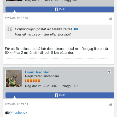
Reg.datum:
Sep 2013
Inlägg:
996
Dela
2022-01-17, 16:37
#8
Ursprungligen postat av
Fiskefuralles
Vad räknar ni som liter eller stor sjö?.
För att få kallas stor så bör den räknas i antal mil. Den jag fiskar i är
80 km² ca 2 mil åt ett håll och 8 km på andra.
BrainDisorder
Registrerad användare
Reg.datum:
Aug 2007
Inlägg:
602
Dela
2022-01-17, 21:14
#9
husbehov