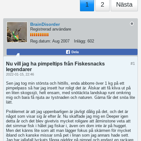
1
2
Nästa
BrainDisorder
Registrerad användare
Reg.datum:
Aug 2007
Inlägg:
602
Dela
Nu vill jag ha pimpeltips från Fiskesnacks
#1
legendarer
2022-01-15, 22:46
Sen jag tog min största och hittills, enda abborre över 1 kg på ett
pimpelpass så har jag insett hur roligt det är. Älskar att få kliva ut på
en liten skogssjö, helt ensam, med snötäckta landskap runt omkring
mig och bara få njuta av tystnaden och naturen. Gärna får det snöa lite
lätt.
Problemet är att jag uppenbarligen är jävligt dålig på det, och det är
något som visar sig år efter år. Nu skaffade jag mig en Deeper igen
detta år och det blev givetvis mycket roligare att åtminstone veta att
det simmar fisk i hålet jag fiskar i, även om dom inte är på hugget.
Men det känns lite som att man lägger fokus på skärmen för mycket
ibland och kanske missar små pet i linan som jag annars hade sett.
Jag har iallafall lyckats fånga gäddor på pimpel och endast en rackare