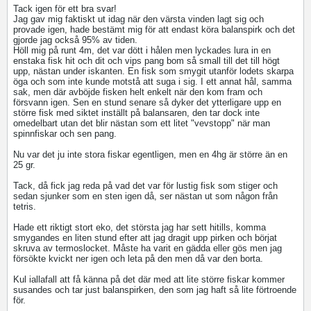
Tack igen för ett bra svar!
Jag gav mig faktiskt ut idag när den värsta vinden lagt sig och
provade igen, hade bestämt mig för att endast köra balanspirk och det
gjorde jag också 95% av tiden.
Höll mig på runt 4m, det var dött i hålen men lyckades lura in en
enstaka fisk hit och dit och vips pang bom så small till det till högt
upp, nästan under iskanten. En fisk som smygit utanför lodets skarpa
öga och som inte kunde motstå att suga i sig. I ett annat hål, samma
sak, men där avböjde fisken helt enkelt när den kom fram och
försvann igen. Sen en stund senare så dyker det ytterligare upp en
större fisk med siktet inställt på balansaren, den tar dock inte
omedelbart utan det blir nästan som ett litet "vevstopp" när man
spinnfiskar och sen pang.
Nu var det ju inte stora fiskar egentligen, men en 4hg är större än en
25 gr.
Tack, då fick jag reda på vad det var för lustig fisk som stiger och
sedan sjunker som en sten igen då, ser nästan ut som någon från
tetris.
Hade ett riktigt stort eko, det största jag har sett hitills, komma
smygandes en liten stund efter att jag dragit upp pirken och börjat
skruva av termoslocket. Måste ha varit en gädda eller gös men jag
försökte kvickt ner igen och leta på den men då var den borta.
Kul iallafall att få känna på det där med att lite större fiskar kommer
susandes och tar just balanspirken, den som jag haft så lite förtroende
för.