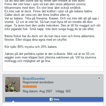
Så att leta den större där du finner den mindre är inte dumt.
Finns det stor brax i sjön så kan den stora abborren simma
tillsammans med dom. En stor brax äter också småfisk.
En klar sak är dock. Finns det kräftor i sjön så går balans bättre.
Gäller dock att veta om det finns kräftor eller ej.
Val av balans. Titta på finnarna. Kaweri. Och var inte rätt att gå upp i
storlek. 12 cm är inte fel. Så kan man byta till en mindre då dom
stiger. Ta även bort den undre trekroken. Den är till för maggot och slö
icke jagande fisk. Små napp. Inte dom tunga hugg du är ute efter.
Bästa fisket har du dock om du kan läsa isen och finna abborrens
fönster. Eller skapa dina egna med en skyffel.
Kör själv 80% myska och 20% balans.
Jakten på det perfekta spöet är det svåraste. Mitt val är en 55 cm
wiggler som man klipper bort yttersta sektionen på. Vill ha stumma
mothugg och möjlighet att ge lina.
BrainDisorder
Registrerad användare
Reg.datum:
Aug 2007
Inlägg:
602
Dela