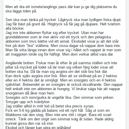
Men att dra ett ismete/anglings pass där kan ju ge dig platserna du
ska lägga tiden på.
Sen ska man tänka på trycket. Lågtryck ska man tydligen fiska djupt.
Jag får bäst på grunt då. Högtryck så får jag gå djupare. Helt tvärtom
alla böcker.
Jag tror inte abborren flyttar sig efter trycket. Utan man har
grundabborren som är mer aktiv vid ett tryck och den pelagiska
abborren som trivs bättre vid ett annat. Ekolodet visar ju att det står
fisk på dom "bra" ställena. Men vissa dagar så nappar dom bara inte.
Man får sitta länga innan dom visar sig i hålet och nappet är mer som
att maggoten rörde sig för häftigt. Men dom verkar alltid vara där.
Angående botten. Fiskar man år efter år på samma ställen och inte
pillar så mycket på lodet så lär man sig vilken färg lodet visar att
botten ska ha. Då lär man sig avgöra om det står bra fisk där.
Kan dock själv avgöra stor fisk. Men att se skillnad på en 2 hektos
eller en 4 hektos det är omöjligt. Men en snorgärs och en 4 hektos
självklart. Beteendet av en snorgärs är också skvallrande. Den nappar
helt enkelt inte om abborren är hungrig. Vi brukar säga här att nappar
snorgärsen då åker man hem.
Snorgärs och nors/gurka är ungefär lika. Den simmar som pirken.
Smyger upp och tvärdyker.
Jag ställer alltid in mitt lod så betet ska precis synas.
Fick en 5-6 kg gädda på balans vid ett nytt hål. Såg ut som en
lillabborre när den steg. Blev inte ens rött i stiget. Bara ett svart
streck. Tänk om den stigit sen simmat iväg åt sidan. Hade aldrig
kunnat gissa den var så stor.
Ekolod och färger kan göra en gråhårig!