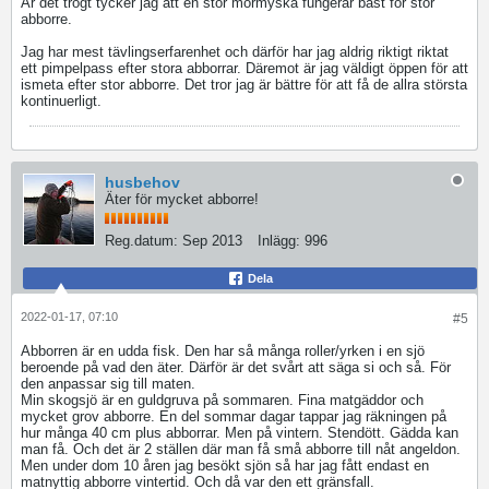
Är det trögt tycker jag att en stor mormyska fungerar bäst för stor
abborre.
Jag har mest tävlingserfarenhet och därför har jag aldrig riktigt riktat
ett pimpelpass efter stora abborrar. Däremot är jag väldigt öppen för att
ismeta efter stor abborre. Det tror jag är bättre för att få de allra största
kontinuerligt.
husbehov
Äter för mycket abborre!
Reg.datum:
Sep 2013
Inlägg:
996
Dela
2022-01-17, 07:10
#5
Abborren är en udda fisk. Den har så många roller/yrken i en sjö
beroende på vad den äter. Därför är det svårt att säga si och så. För
den anpassar sig till maten.
Min skogsjö är en guldgruva på sommaren. Fina matgäddor och
mycket grov abborre. En del sommar dagar tappar jag räkningen på
hur många 40 cm plus abborrar. Men på vintern. Stendött. Gädda kan
man få. Och det är 2 ställen där man få små abborre till nåt angeldon.
Men under dom 10 åren jag besökt sjön så har jag fått endast en
matnyttig abborre vintertid. Och då var den ett gränsfall.