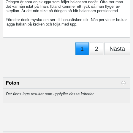
Öringen är som en skugga som följer balansarn nedåt. Ofta tror man
det var nån isbit på linan. Ibland kommer ett ryck så man flyger av
skryllan. Är det nån size på öringen så blir balansarn pensionerad.
Föredrar dock myska om ser till bonusfisken sik. Nån per vinter brukar
lägga hakan på kroken och följa med upp.
1
2
Nästa
Foton
Det finns inga resultat som uppfyller dessa kriterier.