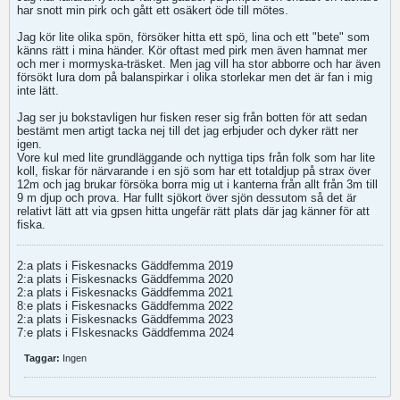
har snott min pirk och gått ett osäkert öde till mötes.
Jag kör lite olika spön, försöker hitta ett spö, lina och ett "bete" som
känns rätt i mina händer. Kör oftast med pirk men även hamnat mer
och mer i mormyska-träsket. Men jag vill ha stor abborre och har även
försökt lura dom på balanspirkar i olika storlekar men det är fan i mig
inte lätt.
Jag ser ju bokstavligen hur fisken reser sig från botten för att sedan
bestämt men artigt tacka nej till det jag erbjuder och dyker rätt ner
igen.
Vore kul med lite grundläggande och nyttiga tips från folk som har lite
koll, fiskar för närvarande i en sjö som har ett totaldjup på strax över
12m och jag brukar försöka borra mig ut i kanterna från allt från 3m till
9 m djup och prova. Har fullt sjökort över sjön dessutom så det är
relativt lätt att via gpsen hitta ungefär rätt plats där jag känner för att
fiska.
2:a plats i Fiskesnacks Gäddfemma 2019
2:a plats i Fiskesnacks Gäddfemma 2020
2:a plats i Fiskesnacks Gäddfemma 2021
8:e plats i Fiskesnacks Gäddfemma 2022
2:a plats i Fiskesnacks Gäddfemma 2023
7:e plats i FIskesnacks Gäddfemma 2024
Taggar:
Ingen