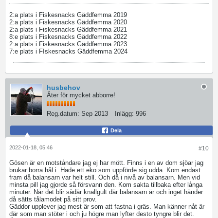
2:a plats i Fiskesnacks Gäddfemma 2019
2:a plats i Fiskesnacks Gäddfemma 2020
2:a plats i Fiskesnacks Gäddfemma 2021
8:e plats i Fiskesnacks Gäddfemma 2022
2:a plats i Fiskesnacks Gäddfemma 2023
7:e plats i FIskesnacks Gäddfemma 2024
husbehov
Äter för mycket abborre!
Reg.datum:
Sep 2013
Inlägg:
996
Dela
2022-01-18, 05:46
#10
Gösen är en motståndare jag ej har mött. Finns i en av dom sjöar jag
brukar borra hål i. Hade ett eko som uppförde sig udda. Kom endast
fram då balansarn var helt still. Och då i nivå av balansarn. Men vid
minsta pill jag gjorde så försvann den. Kom sakta tillbaka efter långa
minuter. När det blir sådär knallgult där balansarn är och inget händer
då sätts tålamodet på sitt prov.
Gäddor upplever jag mest är som att fastna i gräs. Man känner nåt är
där som man stöter i och ju högre man lyfter desto tyngre blir det.