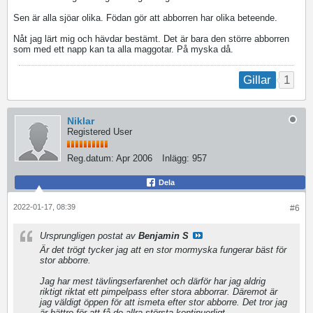
Sen är alla sjöar olika. Födan gör att abborren har olika beteende.
Nåt jag lärt mig och hävdar bestämt. Det är bara den större abborren
som med ett napp kan ta alla maggotar. På myska då.
1
Gillar
Niklar
Registered User
Reg.datum:
Apr 2006
Inlägg:
957
Dela
2022-01-17, 08:39
#6
Ursprungligen postat av
Benjamin S
Är det trögt tycker jag att en stor mormyska fungerar bäst för
stor abborre.
Jag har mest tävlingserfarenhet och därför har jag aldrig
riktigt riktat ett pimpelpass efter stora abborrar. Däremot är
jag väldigt öppen för att ismeta efter stor abborre. Det tror jag
är bättre för att få de allra största kontinuerligt.