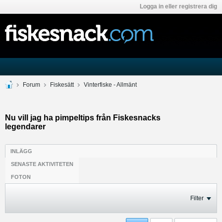
Logga in eller registrera dig
Forum
Fiskesätt
Vinterfiske - Allmänt
Nu vill jag ha pimpeltips från Fiskesnacks
legendarer
INLÄGG
SENASTE AKTIVITETEN
FOTON
Filter