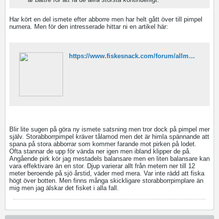
Har kört en del ismete efter abborre men har helt gått över till pimpel
numera. Men för den intresserade hittar ni en artikel här:
https://www.fiskesnack.com/forum/allm%C3%A4nt/artiklar/133384-ismete-efter-abborre-av-niklar-vinnare-i-artikelt%C3%A4vlingen
Blir lite sugen på göra ny ismete satsning men tror dock på pimpel mer
själv. Storabborrpimpel kräver tålamod men det är himla spännande att
spana på stora abborrar som kommer farande mot pirken på lodet.
Ofta stannar de upp för vända ner igen men ibland klipper de på.
Angående pirk kör jag mestadels balansare men en liten balansare kan
vara effektivare än en stor. Djup varierar allt från metern ner till 12
meter beroende på sjö årstid, väder med mera. Var inte rädd att fiska
högt över botten. Men finns många skickligare storabborrpimplare än
mig men jag älskar det fisket i alla fall.