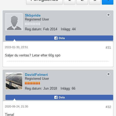
Skbpride
Registered User
Reg.datum:
Feb 2014
Inlägg:
44
Dela
2015-01-30, 22:51
#31
Säljer du veritas? Letar efter 60g spö
DavidFelmeri
Registered User
Reg.datum:
Jun 2018
Inlägg:
66
Dela
2020-06-24, 21:30
#32
Tjena!