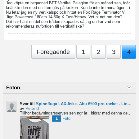
Jag köpte en begagnad BFT Vertikal Pelagion för en månad sen, igår
knäckte den med en liten gös på kroken. Kunde inte tro mina ögon :-(
Nu letar jag en ny vertikalspö och hittat en Fox Rage Terminator V
Jigg Powercast 180cm 14-50g X Fast/Heavy. Vet ni ngt om den?
Det har hänt en del sen tråden skapades så jag undrar vad som
rekommenderas nuförtiden till vertikalfiske?
Föregående
1
2
3
4
Foton
Svar till
Spinnfluga LAX-fiske. Abu 6500 pro rocket - Lina för kort?
av
Peter B
Tillhör begåvningsreserven sen ngr år , bidrar med denna devis.
Pe
1
Foto