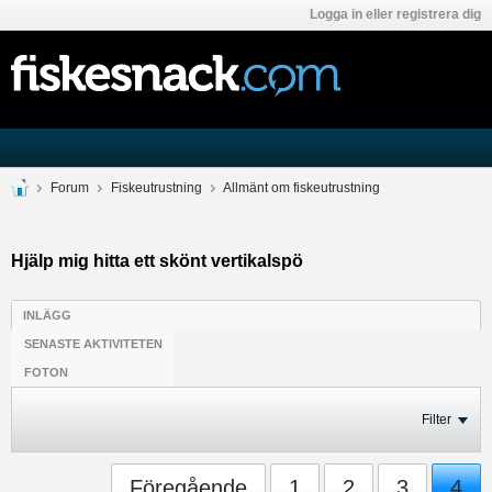
Logga in eller registrera dig
Forum
Fiskeutrustning
Allmänt om fiskeutrustning
Hjälp mig hitta ett skönt vertikalspö
INLÄGG
SENASTE AKTIVITETEN
FOTON
Filter
Föregående
1
2
3
4