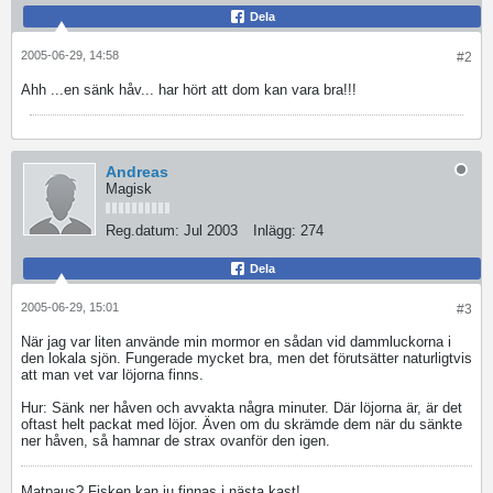
Dela
2005-06-29, 14:58
#2
Ahh ...en sänk håv... har hört att dom kan vara bra!!!
Andreas
Magisk
Reg.datum:
Jul 2003
Inlägg:
274
Dela
2005-06-29, 15:01
#3
När jag var liten använde min mormor en sådan vid dammluckorna i
den lokala sjön. Fungerade mycket bra, men det förutsätter naturligtvis
att man vet var löjorna finns.
Hur: Sänk ner håven och avvakta några minuter. Där löjorna är, är det
oftast helt packat med löjor. Även om du skrämde dem när du sänkte
ner håven, så hamnar de strax ovanför den igen.
Matpaus? Fisken kan ju finnas i nästa kast!