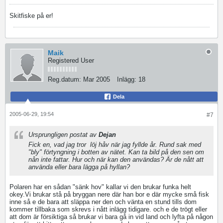
Skitfiske på er!
Maik
Registered User
Reg.datum:
Mar 2005
Inlägg:
18
Dela
2005-06-29, 19:54
#7
Ursprungligen postat av
Dejan
Fick en, vad jag tror
löj håv när jag fyllde år. Rund sak med
"bly" förtyngning i botten av nätet. Kan ta bild på den sen om
nån inte fattar. Hur och när kan den användas? Är de nått att
använda eller bara lägga på hyllan?
Polaren har en sådan "sänk hov" kallar vi den brukar funka helt
okey.Vi brukar stå på bryggan nere där han bor e där mycke små fisk
inne så e de bara att släppa ner den och vänta en stund tills dom
kommer tillbaka som skrevs i nått inlägg tidigare. och e de trögt eller
att dom är försiktiga så brukar vi bara gå in vid land och lyfta på någon