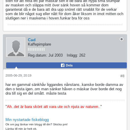
sten för att hitta ett par maskar sen e de bara att nypa små stumpar
av masken och släppa mitt över sänk hoven så kommer dom
garanterat då e de bara att dra upp snöret rätt snabbt för de verkar
som de blir något sug eller nått för dom åker liksom in imot mitten och
slutligen ner i maskerna i hoven.funkar bra för oss
Cad
Kaffepimplare
Reg.datum:
Jul 2003
Inlägg:
262
Dela
2005-06-29, 20:19
#8
har en gammal sänkhåv liggandes nånstans..kanske borde damma av
den o testa igen..om man sänker håven o mäskar över borde det nog
dra till sig en del smått. måste testa
"
Ah..det är bara skönt att vara ute och njuta av naturen..
"
Min nystartade fiskeblogg
Ok om jag länkar min blogg till din? Skicka pm!
Länka till min är helt ok.