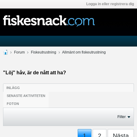
Logga in eller registrera dig
Forum
Fiskeutrustning
Allmänt om fiskeutrustning
"Löj" håv, är de nått att ha?
INLÄGG
SENASTE AKTIVITETEN
FOTON
Filter
1
2
Nästa