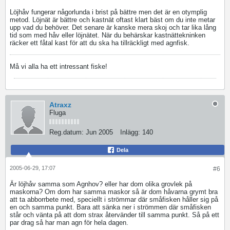
Löjhåv fungerar någorlunda i brist på bättre men det är en otymplig
metod. Löjnät är bättre och kastnät oftast klart bäst om du inte metar
upp vad du behöver. Det senare är kanske mera skoj och tar lika lång
tid som med håv eller löjnätet. När du behärskar kastnättekninken
räcker ett fåtal kast för att du ska ha tillräckligt med agnfisk.
Må vi alla ha ett intressant fiske!
Atraxz
Fluga
Reg.datum:
Jun 2005
Inlägg:
140
Dela
2005-06-29, 17:07
#6
Är löjhåv samma som Agnhov? eller har dom olika grovlek på
maskorna? Om dom har samma maskor så är dom håvarna grymt bra
att ta abborrbete med, speciellt i strömmar där småfisken håller sig på
en och samma punkt. Bara att sänka ner i strömmen där småfisken
står och vänta på att dom strax återvänder till samma punkt. Så på ett
par drag så har man agn för hela dagen.