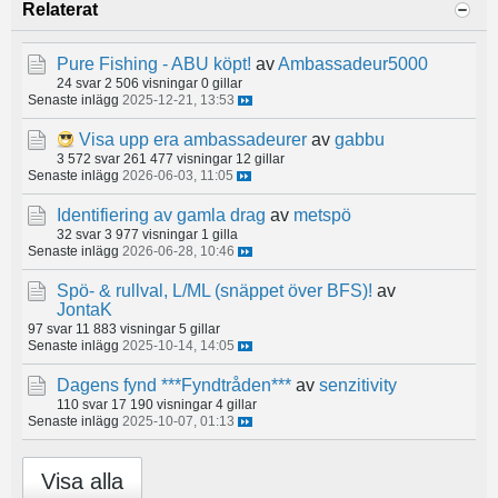
Relaterat
Pure Fishing - ABU köpt!
av
Ambassadeur5000
24 svar
2 506 visningar
0 gillar
Senaste inlägg
2025-12-21, 13:53
Visa upp era ambassadeurer
av
gabbu
3 572 svar
261 477 visningar
12 gillar
Senaste inlägg
2026-06-03, 11:05
Identifiering av gamla drag
av
metspö
32 svar
3 977 visningar
1 gilla
Senaste inlägg
2026-06-28, 10:46
Spö- & rullval, L/ML (snäppet över BFS)!
av
JontaK
97 svar
11 883 visningar
5 gillar
Senaste inlägg
2025-10-14, 14:05
Dagens fynd ***Fyndtråden***
av
senzitivity
110 svar
17 190 visningar
4 gillar
Senaste inlägg
2025-10-07, 01:13
Visa alla