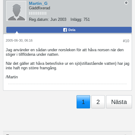
Martin_G
Gäddfixerad
Reg.datum:
Jun 2003
Inlägg:
751
Dela
2005-06-30, 06:16
#10
Jag använder en sådan under norsleken för att håva norsen när den
stiger i tillflödena under natten.
När det gäller att håva betesfiske ur en sjö(stillastående vatten) har jag
inte haft ngn större framgång.
/Martin
1
2
Nästa