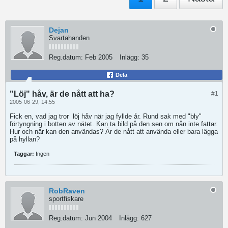
Dejan
Svartahanden
Reg.datum:
Feb 2005
Inlägg:
35
Dela
"Löj" håv, är de nått att ha?
#1
2005-06-29, 14:55
Fick en, vad jag tror
löj håv när jag fyllde år. Rund sak med "bly"
förtyngning i botten av nätet. Kan ta bild på den sen om nån inte fattar.
Hur och när kan den användas? Är de nått att använda eller bara lägga
på hyllan?
Taggar:
Ingen
RobRaven
sportfiskare
Reg.datum:
Jun 2004
Inlägg:
627