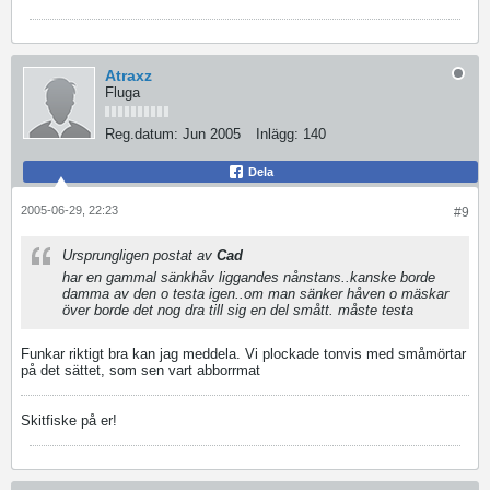
Atraxz
Fluga
Reg.datum:
Jun 2005
Inlägg:
140
Dela
2005-06-29, 22:23
#9
Ursprungligen postat av
Cad
har en gammal sänkhåv liggandes nånstans..kanske borde
damma av den o testa igen..om man sänker håven o mäskar
över borde det nog dra till sig en del smått. måste testa
Funkar riktigt bra kan jag meddela. Vi plockade tonvis med småmörtar
på det sättet, som sen vart abborrmat
Skitfiske på er!