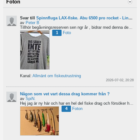
Foton
Svar till
Spinnfluga LAX-fiske. Abu 6500 pro rocket - Lina för kort?
av
Peter B
Tillhör begåvningsreserven sen ngr år , bidrar med denna devis.
Pe
1
Foto
Kanal:
Allmänt om fiskeutrustning
2026-07-02, 20:28
Någon som vet vart dessa drag kommer från ?
av
SpiN.
Hej jag är ny här och har en hel del fiske drag och försöker hitta information från vart dom kommer...
4
Foton