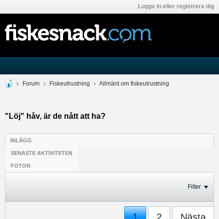
Logga in eller registrera dig
Forum
Fiskeutrustning
Allmänt om fiskeutrustning
"Löj" håv, är de nått att ha?
INLÄGG
SENASTE AKTIVITETEN
FOTON
Filter
1
2
Nästa