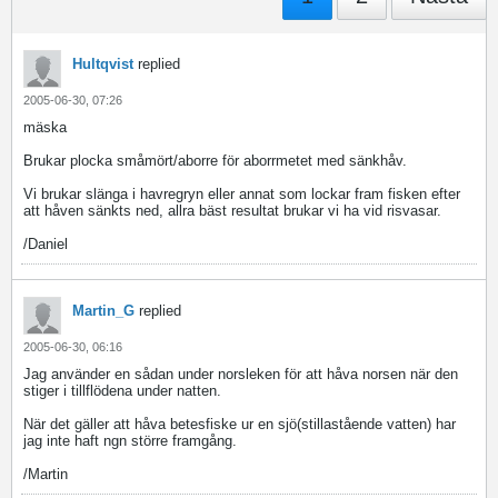
Hultqvist
replied
2005-06-30, 07:26
mäska
Brukar plocka småmört/aborre för aborrmetet med sänkhåv.
Vi brukar slänga i havregryn eller annat som lockar fram fisken efter
att håven sänkts ned, allra bäst resultat brukar vi ha vid risvasar.
/Daniel
Martin_G
replied
2005-06-30, 06:16
Jag använder en sådan under norsleken för att håva norsen när den
stiger i tillflödena under natten.
När det gäller att håva betesfiske ur en sjö(stillastående vatten) har
jag inte haft ngn större framgång.
/Martin