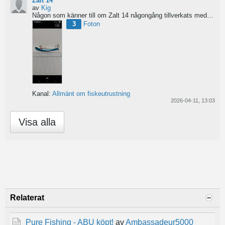
Zalt 14
av
Kig
Någon som känner till om Zalt 14 någongång tillverkats med fenor?
3
Foton
Kanal:
Allmänt om fiskeutrustning
2026-04-11, 13:03
Visa alla
Relaterat
Pure Fishing - ABU köpt!
av
Ambassadeur5000