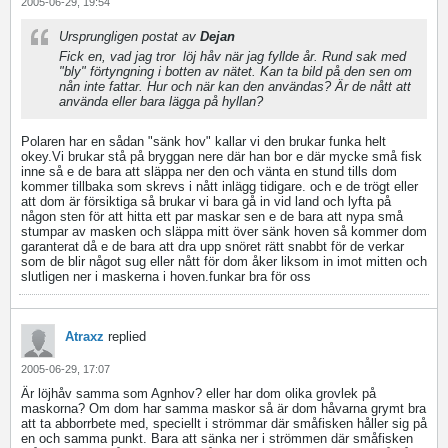
2005-06-29, 19:54
Ursprungligen postat av
Dejan
Fick en, vad jag tror
löj håv när jag fyllde år. Rund sak med
"bly" förtyngning i botten av nätet. Kan ta bild på den sen om
nån inte fattar. Hur och när kan den användas? Är de nått att
använda eller bara lägga på hyllan?
Polaren har en sådan "sänk hov" kallar vi den brukar funka helt
okey.Vi brukar stå på bryggan nere där han bor e där mycke små fisk
inne så e de bara att släppa ner den och vänta en stund tills dom
kommer tillbaka som skrevs i nått inlägg tidigare. och e de trögt eller
att dom är försiktiga så brukar vi bara gå in vid land och lyfta på
någon sten för att hitta ett par maskar sen e de bara att nypa små
stumpar av masken och släppa mitt över sänk hoven så kommer dom
garanterat då e de bara att dra upp snöret rätt snabbt för de verkar
som de blir något sug eller nått för dom åker liksom in imot mitten och
slutligen ner i maskerna i hoven.funkar bra för oss
Atraxz
replied
2005-06-29, 17:07
Är löjhåv samma som Agnhov? eller har dom olika grovlek på
maskorna? Om dom har samma maskor så är dom håvarna grymt bra
att ta abborrbete med, speciellt i strömmar där småfisken håller sig på
en och samma punkt. Bara att sänka ner i strömmen där småfisken