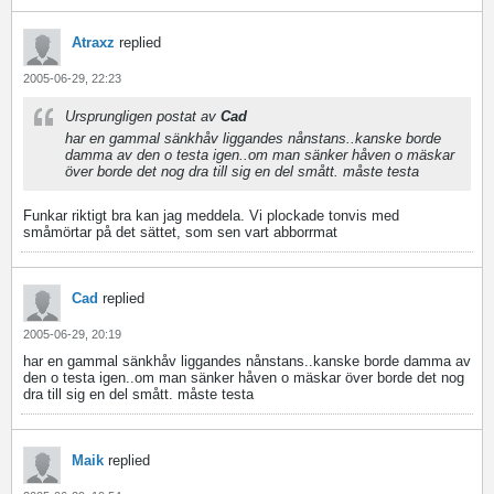
Atraxz
replied
2005-06-29, 22:23
Ursprungligen postat av
Cad
har en gammal sänkhåv liggandes nånstans..kanske borde
damma av den o testa igen..om man sänker håven o mäskar
över borde det nog dra till sig en del smått. måste testa
Funkar riktigt bra kan jag meddela. Vi plockade tonvis med
småmörtar på det sättet, som sen vart abborrmat
Cad
replied
2005-06-29, 20:19
har en gammal sänkhåv liggandes nånstans..kanske borde damma av
den o testa igen..om man sänker håven o mäskar över borde det nog
dra till sig en del smått. måste testa
Maik
replied