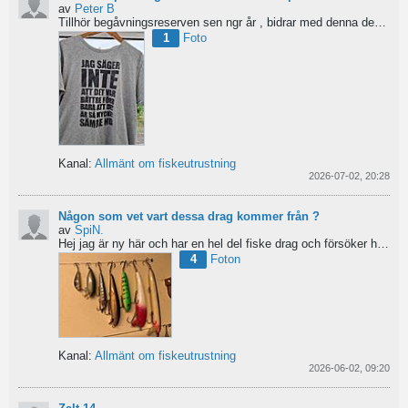
av
Peter B
Tillhör begåvningsreserven sen ngr år , bidrar med denna devis.
Pe
1
Foto
Kanal:
Allmänt om fiskeutrustning
2026-07-02, 20:28
Någon som vet vart dessa drag kommer från ?
av
SpiN.
Hej jag är ny här och har en hel del fiske drag och försöker hitta information från vart dom kommer...
4
Foton
Kanal:
Allmänt om fiskeutrustning
2026-06-02, 09:20