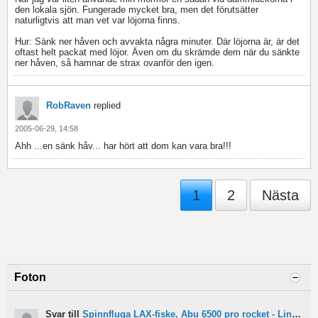
den lokala sjön. Fungerade mycket bra, men det förutsätter
naturligtvis att man vet var löjorna finns.
Hur: Sänk ner håven och avvakta några minuter. Där löjorna är, är det
oftast helt packat med löjor. Även om du skrämde dem när du sänkte
ner håven, så hamnar de strax ovanför den igen.
RobRaven
replied
2005-06-29, 14:58
Ahh ...en sänk håv... har hört att dom kan vara bra!!!
1
2
Nästa
Foton
Svar till
Spinnfluga LAX-fiske. Abu 6500 pro rocket - Lina för kort?