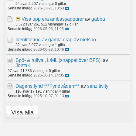
24 svar
2 507 visningar
0 gillar
Senaste inlägg
2025-12-21, 13:53
Visa upp era ambassadeurer
av
gabbu
3 572 svar
261 512 visningar
12 gillar
Senaste inlägg
2026-06-03, 11:05
Identifiering av gamla drag
av
metspö
32 svar
3 977 visningar
1 gilla
Senaste inlägg
2026-06-28, 10:46
Spö- & rullval, L/ML (snäppet över BFS)!
av
JontaK
97 svar
11 883 visningar
5 gillar
Senaste inlägg
2025-10-14, 14:05
Dagens fynd ***Fyndtråden***
av
senzitivity
110 svar
17 191 visningar
4 gillar
Senaste inlägg
2025-10-07, 01:13
Visa alla