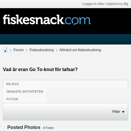
Logga in eller registrera dig
Forum
Fiskeutrustning
Allmänt om fiskeutrustning
Vad är eran Go To-knut för tafsar?
INLÄGG
SENASTE AKTIVITETEN
FOTON
Filter
Posted Photos
4
Foton