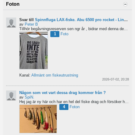
Foton
Svar till
Spinnfluga LAX-fiske. Abu 6500 pro rocket - Lina för kort?
av
Peter B
Tillhör begåvningsreserven sen ngr år , bidrar med denna devis.
Pe
1
Foto
Kanal:
Allmänt om fiskeutrustning
2026-07-02, 20:28
Någon som vet vart dessa drag kommer från ?
av
SpiN.
Hej jag är ny här och har en hel del fiske drag och försöker hitta information från vart dom kommer...
4
Foton