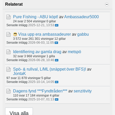
Relaterat
Pure Fishing - ABU köpt!
av
Ambassadeur5000
24 svar
2 504 visningar
0 gillar
Senaste inlägg
2025-12-21, 13:53
Visa upp era ambassadeurer
av
gabbu
3 572 svar
261 301 visningar
12 gillar
Senaste inlägg
2026-06-03, 11:05
Identifiering av gamla drag
av
metspö
32 svar
3 968 visningar
1 gilla
Senaste inlägg
2026-06-28, 10:46
Spö- & rullval, L/ML (snäppet över BFS)!
av
JontaK
97 svar
11 878 visningar
5 gillar
Senaste inlägg
2025-10-14, 14:05
Dagens fynd ***Fyndtråden***
av
senzitivity
110 svar
17 184 visningar
4 gillar
Senaste inlägg
2025-10-07, 01:13
Visa alla