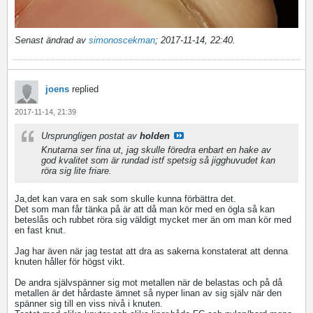
Senast ändrad av
simonoscekman
;
2017-11-14, 22:40
.
joens
replied
2017-11-14, 21:39
Ursprungligen postat av
holden
Knutarna ser fina ut, jag skulle föredra enbart en hake av
god kvalitet som är rundad istf spetsig så jigghuvudet kan
röra sig lite friare.
Ja,det kan vara en sak som skulle kunna förbättra det.
Det som man får tänka på är att då man kör med en ögla så kan
beteslås och rubbet röra sig väldigt mycket mer än om man kör med
en fast knut.
Jag har även när jag testat att dra as sakerna konstaterat att denna
knuten håller för högst vikt.
De andra självspänner sig mot metallen när de belastas och på då
metallen är det hårdaste ämnet så nyper linan av sig själv när den
spänner sig till en viss nivå i knuten.