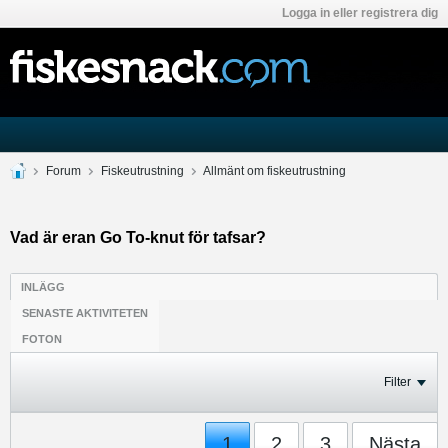
Logga in eller registrera dig
Forum
Fiskeutrustning
Allmänt om fiskeutrustning
Vad är eran Go To-knut för tafsar?
INLÄGG
SENASTE AKTIVITETEN
FOTON
Filter
1
2
3
Nästa