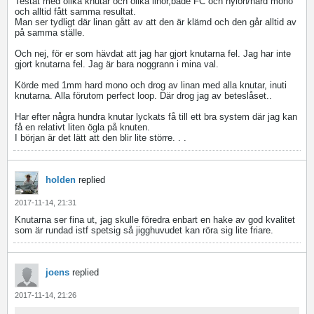
Testat med olika knutar och olika linor,både FC och nylon/hard mono
och alltid fått samma resultat.
Man ser tydligt där linan gått av att den är klämd och den går alltid av
på samma ställe.
Och nej, för er som hävdat att jag har gjort knutarna fel. Jag har inte
gjort knutarna fel. Jag är bara noggrann i mina val.
Körde med 1mm hard mono och drog av linan med alla knutar, inuti
knutarna. Alla förutom perfect loop. Där drog jag av beteslåset..
Har efter några hundra knutar lyckats få till ett bra system där jag kan
få en relativt liten ögla på knuten.
I början är det lätt att den blir lite större. . .
holden
replied
2017-11-14, 21:31
Knutarna ser fina ut, jag skulle föredra enbart en hake av god kvalitet
som är rundad istf spetsig så jigghuvudet kan röra sig lite friare.
joens
replied
2017-11-14, 21:26