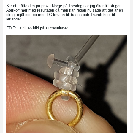
Blir att sätta den på prov i Norge på Torsdag när jag åker till stugan.
Återkommer med resultaten då men kan redan nu säga att det är en
riktigt rejäl combo med FG-knuten till tafsen och Thumb-knot till
lekandet.
EDIT: La till en bild på slutresultatet.