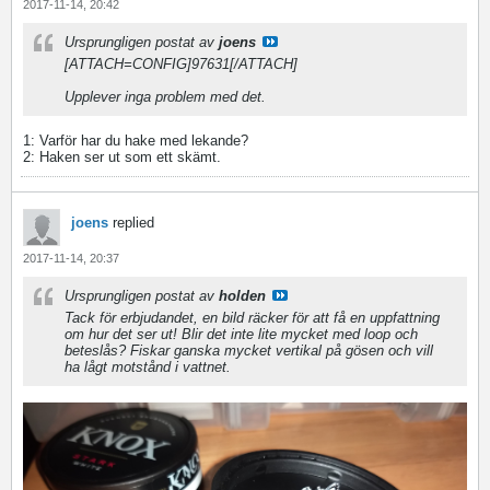
2017-11-14, 20:42
Ursprungligen postat av
joens
[ATTACH=CONFIG]97631[/ATTACH]
Upplever inga problem med det.
1: Varför har du hake med lekande?
2: Haken ser ut som ett skämt.
joens
replied
2017-11-14, 20:37
Ursprungligen postat av
holden
Tack för erbjudandet, en bild räcker för att få en uppfattning
om hur det ser ut! Blir det inte lite mycket med loop och
beteslås? Fiskar ganska mycket vertikal på gösen och vill
ha lågt motstånd i vattnet.