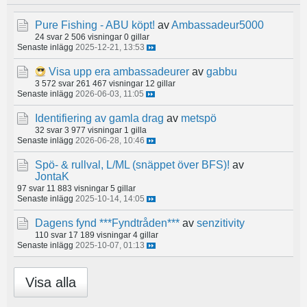
Pure Fishing - ABU köpt!
av
Ambassadeur5000
24 svar
2 506 visningar
0 gillar
Senaste inlägg
2025-12-21, 13:53
Visa upp era ambassadeurer
av
gabbu
3 572 svar
261 467 visningar
12 gillar
Senaste inlägg
2026-06-03, 11:05
Identifiering av gamla drag
av
metspö
32 svar
3 977 visningar
1 gilla
Senaste inlägg
2026-06-28, 10:46
Spö- & rullval, L/ML (snäppet över BFS)!
av
JontaK
97 svar
11 883 visningar
5 gillar
Senaste inlägg
2025-10-14, 14:05
Dagens fynd ***Fyndtråden***
av
senzitivity
110 svar
17 189 visningar
4 gillar
Senaste inlägg
2025-10-07, 01:13
Visa alla