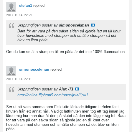
stefan1
replied
2017-11-14, 22:29
Ursprungligen postat av
simonoscekman
Bara för att vara på den säkra sidan så gjorde jag en till knut
över huvudlinan med stumpen och smälte stumpen så det
blev en liten pärla.
Om du kan smälta stumpen till en pärla är det inte 100% fluorocarbon.
simonoscekman
replied
2017-11-14, 22:11
Ursprungligen postat av
Ajax -71
http://online.fliphtml5.com/uncx/jrxa/#p=1
Ser ut att vara samma som Fisktutte länkade tidigare i tråden fast
knuten från ett annat håll. Väldigt lättknuten men tog ett tag innan jag
lärde mig hur man drar åt den på slutet så den inte lägger sig fel. Bara
för att vara på den säkra sidan så gjorde jag en till knut över
huvudlinan med stumpen och smälte stumpen så det blev en liten
pärla.