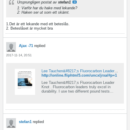
Ursprungligen postat av
stefan1
1: Varför har du hake med lekande?
2: Haken ser ut som ett skämt.
1.Det är ett lekande med ett beteslås.
2. Beteslåset är mycket bra
Ajax -71
replied
2017-11-14, 20:51
Lee Tauchen&#8217;s Fluorocarbon Leader Knot
http://online.fliphtml5.com/uncx/jrxa/#p=1
Lee Tauchen&#8217;s Fluorocarbon Leader
Knot . Fluorocarbon leaders truly excel in
durability. I use two different pound tests
depending on lure weight and size.
stefan1
replied