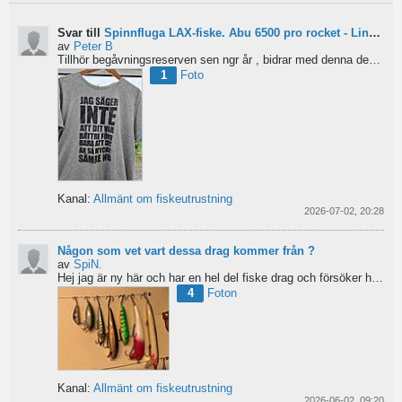
Svar till
Spinnfluga LAX-fiske. Abu 6500 pro rocket - Lina för kort?
av
Peter B
Tillhör begåvningsreserven sen ngr år , bidrar med denna devis.
Pe
1
Foto
Kanal:
Allmänt om fiskeutrustning
2026-07-02, 20:28
Någon som vet vart dessa drag kommer från ?
av
SpiN.
Hej jag är ny här och har en hel del fiske drag och försöker hitta information från vart dom kommer...
4
Foton
Kanal:
Allmänt om fiskeutrustning
2026-06-02, 09:20