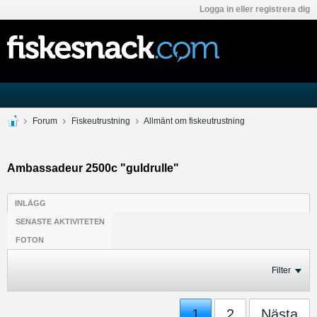
Logga in eller registrera dig
Forum
Fiskeutrustning
Allmänt om fiskeutrustning
Ambassadeur 2500c "guldrulle"
INLÄGG
SENASTE AKTIVITETEN
FOTON
Filter
1
2
Nästa