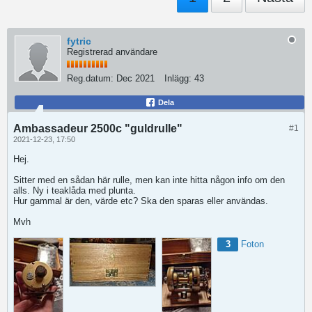
fytric
Registrerad användare
Reg.datum:
Dec 2021
Inlägg:
43
Dela
Ambassadeur 2500c "guldrulle"
#1
2021-12-23, 17:50
Hej.
Sitter med en sådan här rulle, men kan inte hitta någon info om den
alls. Ny i teaklåda med plunta.
Hur gammal är den, värde etc? Ska den sparas eller användas.
Mvh
3
Foton