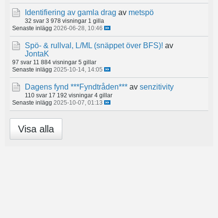
Identifiering av gamla drag
av
metspö
32 svar
3 978 visningar
1 gilla
Senaste inlägg
2026-06-28, 10:46
Spö- & rullval, L/ML (snäppet över BFS)!
av
JontaK
97 svar
11 884 visningar
5 gillar
Senaste inlägg
2025-10-14, 14:05
Dagens fynd ***Fyndtråden***
av
senzitivity
110 svar
17 192 visningar
4 gillar
Senaste inlägg
2025-10-07, 01:13
Visa alla