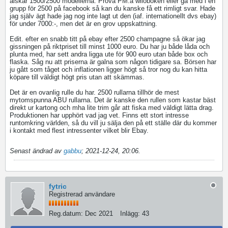
älskar 1500/2500 modellerna. Pröva PM:a wiloboken eller gå med i en
grupp för 2500 på facebook så kan du kanske få ett rimligt svar. Hade
jag själv ägt hade jag nog inte lagt ut den (iaf. internationellt dvs ebay)
för under 7000:-, men det är en grov uppskattning.
Edit. efter en snabb titt på ebay efter 2500 champagne så ökar jag
gissningen på riktpriset till minst 1000 euro. Du har ju både låda och
plunta med, har sett andra ligga ute för 900 euro utan både box och
flaska. Såg nu att priserna är galna som någon tidigare sa. Börsen har
ju gått som tåget och inflationen ligger högt så tror nog du kan hitta
köpare till väldigt högt pris utan att skämmas.
Det är en ovanlig rulle du har. 2500 rullarna tillhör de mest
mytomspunna ABU rullarna. Det är kanske den rullen som kastar bäst
direkt ur kartong och mha lite trim går att fiska med väldigt lätta drag.
Produktionen har upphört vad jag vet. Finns ett stort intresse
runtomkring världen, så du vill ju sälja den på ett ställe där du kommer
i kontakt med flest intressenter vilket blir Ebay.
Senast ändrad av
gabbu
;
2021-12-24, 20:06
.
fytric
Registrerad användare
Reg.datum:
Dec 2021
Inlägg:
43