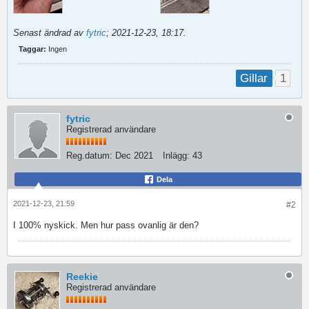
Senast ändrad av
fytric
;
2021-12-23, 18:17
.
Taggar:
Ingen
1
Gillar
fytric
Registrerad användare
Reg.datum:
Dec 2021
Inlägg:
43
Dela
2021-12-23, 21:59
#2
I 100% nyskick. Men hur pass ovanlig är den?
Reekie
Registrerad användare