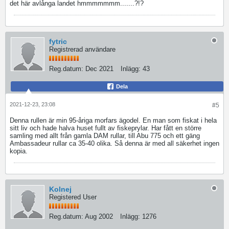
det här avlånga landet hmmmmmmm.......?!?
fytric
Registrerad användare
Reg.datum:
Dec 2021
Inlägg:
43
Dela
2021-12-23, 23:08
#5
Denna rullen är min 95-åriga morfars ägodel. En man som fiskat i hela
sitt liv och hade halva huset fullt av fiskeprylar. Har fått en större
samling med allt från gamla DAM rullar, till Abu 775 och ett gäng
Ambassadeur rullar ca 35-40 olika. Så denna är med all säkerhet ingen
kopia.
Kolnej
Registered User
Reg.datum:
Aug 2002
Inlägg:
1276