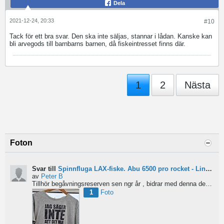
Dela
2021-12-24, 20:33
#10
Tack för ett bra svar. Den ska inte säljas, stannar i lådan. Kanske kan
bli arvegods till barnbarns barnen, då fiskeintresset finns där.
1
2
Nästa
Foton
Svar till
Spinnfluga LAX-fiske. Abu 6500 pro rocket - Lina för kort?
av
Peter B
Tillhör begåvningsreserven sen ngr år , bidrar med denna devis.
Pe
1
Foto