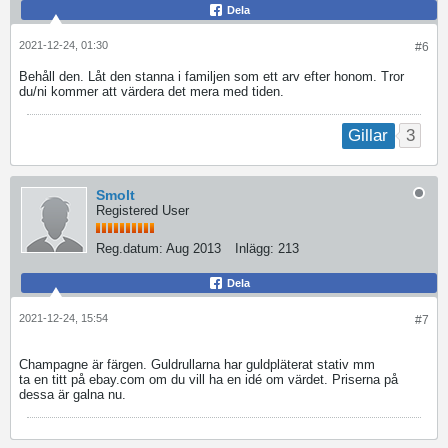
Dela
2021-12-24, 01:30
#6
Behåll den. Låt den stanna i familjen som ett arv efter honom. Tror
du/ni kommer att värdera det mera med tiden.
3
Gillar
Smolt
Registered User
Reg.datum:
Aug 2013
Inlägg:
213
Dela
2021-12-24, 15:54
#7
Champagne är färgen. Guldrullarna har guldpläterat stativ mm
ta en titt på ebay.com om du vill ha en idé om värdet. Priserna på
dessa är galna nu.