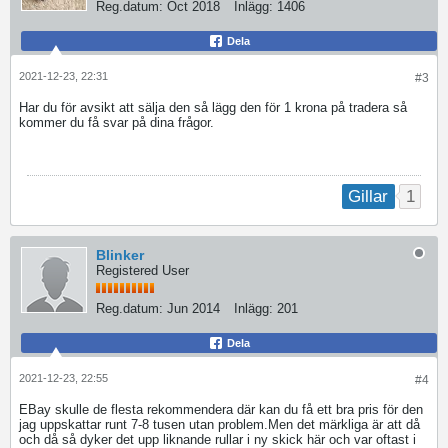
Reg.datum:
Oct 2018
Inlägg:
1406
Dela
2021-12-23, 22:31
#3
Har du för avsikt att sälja den så lägg den för 1 krona på tradera så
kommer du få svar på dina frågor.
1
Gillar
Blinker
Registered User
Reg.datum:
Jun 2014
Inlägg:
201
Dela
2021-12-23, 22:55
#4
EBay skulle de flesta rekommendera där kan du få ett bra pris för den
jag uppskattar runt 7-8 tusen utan problem.Men det märkliga är att då
och då så dyker det upp liknande rullar i ny skick här och var oftast i