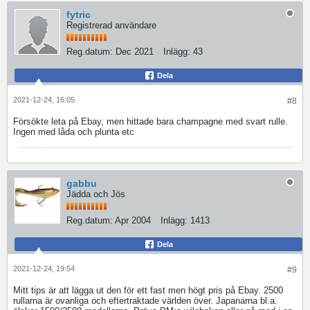
fytric
Registrerad användare
Reg.datum:
Dec 2021
Inlägg:
43
Dela
2021-12-24, 16:05
#8
Försökte leta på Ebay, men hittade bara champagne med svart rulle.
Ingen med låda och plunta etc
gabbu
Jädda och Jös
Reg.datum:
Apr 2004
Inlägg:
1413
Dela
2021-12-24, 19:54
#9
Mitt tips är att lägga ut den för ett fast men högt pris på Ebay. 2500
rullarna är ovanliga och eftertraktade världen över. Japanarna bl.a.