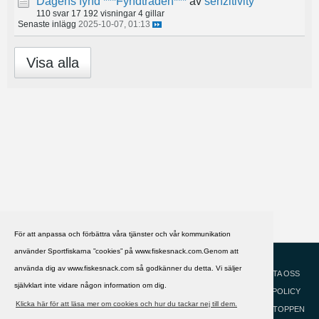
Dagens fynd ***Fyndtråden***
av
senzitivity
110 svar
17 192 visningar
4 gillar
Senaste inlägg
2025-10-07, 01:13
Visa alla
För att anpassa och förbättra våra tjänster och vår kommunikation
använder Sportfiskarna ”cookies” på www.fiskesnack.com.Genom att
HJÄLP
Svenska
använda dig av www.fiskesnack.com så godkänner du detta. Vi säljer
KONTAKTA OSS
självklart inte vidare någon information om dig.
COOKIEPOLICY
Klicka här för att läsa mer om cookies och hur du tackar nej till dem.
GÅ TILL TOPPEN