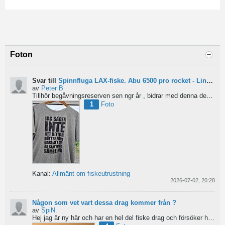
Foton
Svar till
Spinnfluga LAX-fiske. Abu 6500 pro rocket - Lina för kort?
av
Peter B
Tillhör begåvningsreserven sen ngr år , bidrar med denna devis.
Pe
1
Foto
Kanal:
Allmänt om fiskeutrustning
2026-07-02, 20:28
Någon som vet vart dessa drag kommer från ?
av
SpiN.
Hej jag är ny här och har en hel del fiske drag och försöker hitta information från vart dom kommer...