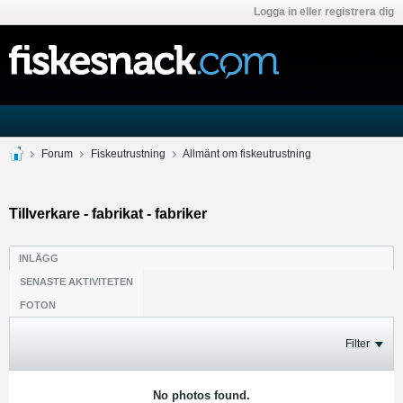
Logga in eller registrera dig
Forum
Fiskeutrustning
Allmänt om fiskeutrustning
Tillverkare - fabrikat - fabriker
INLÄGG
SENASTE AKTIVITETEN
FOTON
Filter
No photos found.