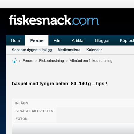
Hem
Film
Artiklar
Bloggar
Köp och
Forum
Senaste dygnets inlägg
Medlemslista
Kalender
Forum
Fiskeutrustning
Allmänt om fiskeutrustning
haspel med tyngre beten: 80–140 g – tips?
INLÄGG
SENASTE AKTIVITETEN
FOTON