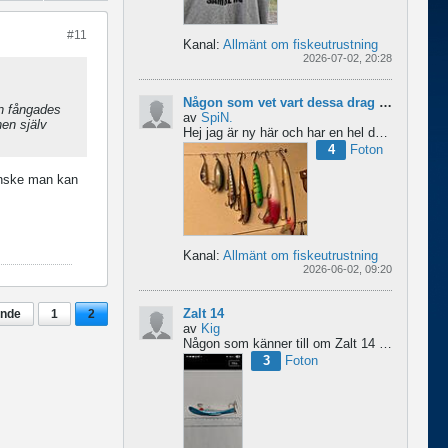
#11
Kanal:
Allmänt om fiskeutrustning
2026-07-02, 20:28
Någon som vet vart dessa drag kommer från ?
en fångades
av
SpiN.
en själv
Hej jag är ny här och har en hel del fiske drag och försöker hitta information från vart dom kommer...
4
Foton
kanske man kan
Kanal:
Allmänt om fiskeutrustning
2026-06-02, 09:20
Zalt 14
ende
1
2
av
Kig
Någon som känner till om Zalt 14 någongång tillverkats med fenor?
3
Foton