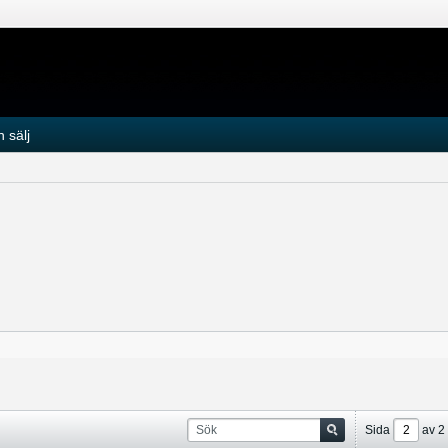
 sälj
Sida
av
2