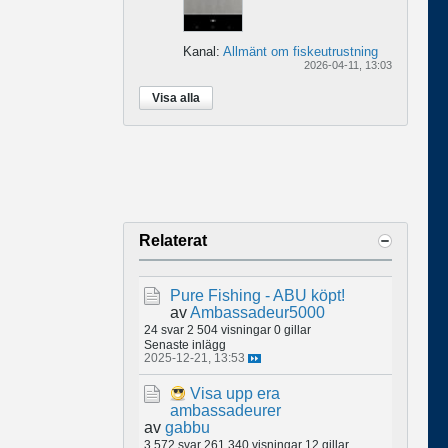
Kanal:
Allmänt om fiskeutrustning
2026-04-11, 13:03
Visa alla
Relaterat
Pure Fishing - ABU köpt!
av
Ambassadeur5000
24 svar
2 504 visningar
0 gillar
Senaste inlägg
2025-12-21, 13:53
Visa upp era
ambassadeurer
av
gabbu
3 572 svar
261 340 visningar
12 gillar