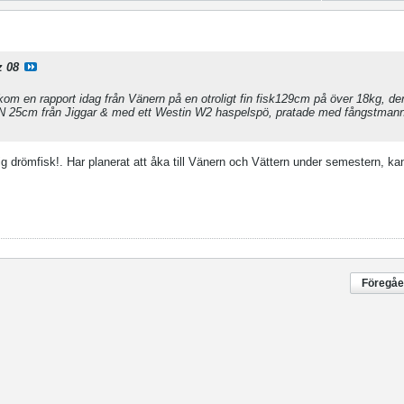
 08
kom en rapport idag från Vänern på en otroligt fin fisk129cm på över 18kg, d
N 25cm från Jiggar & med ett Westin W2 haspelspö, pratade med fångstmann
tig drömfisk!. Har planerat att åka till Vänern och Vättern under semestern, 
Föregå