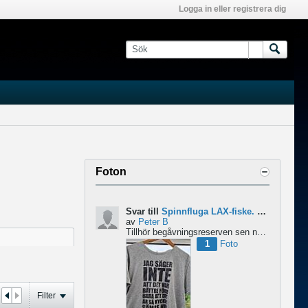
Logga in eller registrera dig
Foton
Svar till
Spinnfluga LAX-fiske. Abu 6500 pro rocket - Lina för kort?
av
Peter B
Tillhör begåvningsreserven sen ngr år , bidrar med denna devis.
1
Foto
Filter