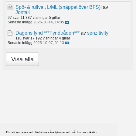
Spö- & rullval, L/ML (snäppet över BFS)!
av
JontaK
97 svar
11 887 visningar
5 gillar
Senaste inlägg
2025-10-14, 14:05
Dagens fynd ***Fyndtråden***
av
senzitivity
110 svar
17 192 visningar
4 gillar
Senaste inlägg
2025-10-07, 01:13
Visa alla
För att anpassa och förbättra våra tjänster och vår kommunikation