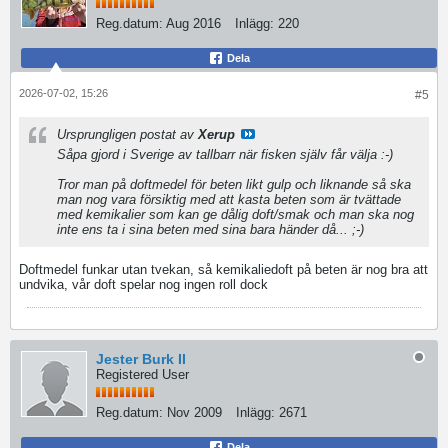
Reg.datum:
Aug 2016
Inlägg:
220
Dela
2026-07-02, 15:26
#5
Ursprungligen postat av
Xerup
Såpa gjord i Sverige av tallbarr när fisken själv får välja :-)
Tror man på doftmedel för beten likt gulp och liknande så ska
man nog vara försiktig med att kasta beten som är tvättade
med kemikalier som kan ge dålig doft/smak och man ska nog
inte ens ta i sina beten med sina bara händer då... ;-)
Doftmedel funkar utan tvekan, så kemikaliedoft på beten är nog bra att
undvika, vår doft spelar nog ingen roll dock
Jester Burk II
Registered User
Reg.datum:
Nov 2009
Inlägg:
2671
Dela