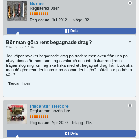
Börnie
Registered User
Reg.datum:
Jul 2012
Inlägg:
32
Dela
Bör man göra rent begagnade drag?
#1
2026-06-27, 17:34
Jag köper mycket begagnade drag på tradera men även från usa på
ebay, dessa är mest sånt jag samlar på och inte fiskar med men
frågan slog mig, om jag ska fiska med ett begagnat drag från USA ska
man då göra rent det innan man doppar det i sjön? Isåfall hur på bästa
sätt?
Taggar:
Ingen
Piscantur stercore
Registrerad användare
Reg.datum:
Apr 2020
Inlägg:
115
Dela