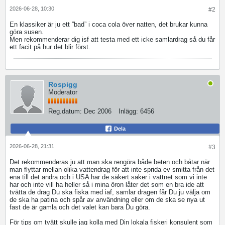
2026-06-28, 10:30
#2
En klassiker är ju ett ”bad” i coca cola över natten, det brukar kunna
göra susen.
Men rekommenderar dig isf att testa med ett icke samlardrag så du får
ett facit på hur det blir först.
Rospigg
Moderator
Reg.datum:
Dec 2006
Inlägg:
6456
Dela
2026-06-28, 21:31
#3
Det rekommenderas ju att man ska rengöra både beten och båtar när
man flyttar mellan olika vattendrag för att inte sprida ev smitta från det
ena till det andra och i USA har de säkert saker i vattnet som vi inte
har och inte vill ha heller så i mina öron låter det som en bra ide att
tvätta de drag Du ska fiska med iaf, samlar dragen får Du ju välja om
de ska ha patina och spår av användning eller om de ska se nya ut
fast de är gamla och det valet kan bara Du göra.
För tips om tvätt skulle jag kolla med Din lokala fiskeri konsulent som