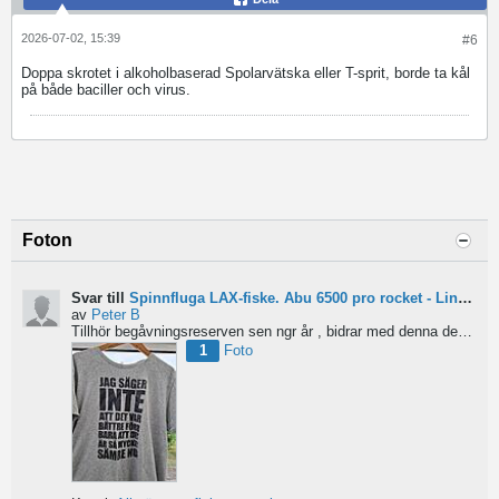
2026-07-02, 15:39
#6
Doppa skrotet i alkoholbaserad Spolarvätska eller T-sprit, borde ta kål
på både baciller och virus.
Foton
Svar till
Spinnfluga LAX-fiske. Abu 6500 pro rocket - Lina för kort?
av
Peter B
Tillhör begåvningsreserven sen ngr år , bidrar med denna devis.
Pe
1
Foto