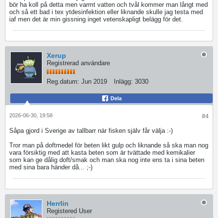
bör ha koll på detta men varmt vatten och tvål kommer man långt med
och så ett bad i tex ytdesinfektion eller liknande skulle jag testa med
iaf men det är min gissning inget vetenskapligt belägg för det.
Xerup
Registrerad användare
Reg.datum:
Jun 2019
Inlägg:
3030
Dela
2026-06-30, 19:58
#4
Såpa gjord i Sverige av tallbarr när fisken själv får välja :-)
Tror man på doftmedel för beten likt gulp och liknande så ska man nog
vara försiktig med att kasta beten som är tvättade med kemikalier
som kan ge dålig doft/smak och man ska nog inte ens ta i sina beten
med sina bara händer då... ;-)
Herrlin
Registered User