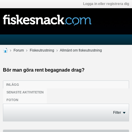
Logga in eller registrera dig
Forum
Fiskeutrustning
Allmänt om fiskeutrustning
Bör man göra rent begagnade drag?
INLÄGG
SENASTE AKTIVITETEN
FOTON
Filter