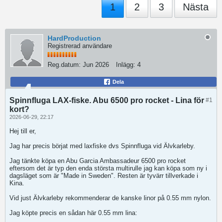
1
2
3
Nästa
HardProduction
Registrerad användare
Reg.datum:
Jun 2026
Inlägg:
4
Dela
Spinnfluga LAX-fiske. Abu 6500 pro rocket - Lina för
#1
kort?
2026-06-29, 22:17
Hej till er,
Jag har precis börjat med laxfiske dvs Spinnfluga vid Älvkarleby.
Jag tänkte köpa en Abu Garcia Ambassadeur 6500 pro rocket
eftersom det är typ den enda största multirulle jag kan köpa som ny i
dagsläget som är "Made in Sweden". Resten är tyvärr tillverkade i
Kina.
Vid just Älvkarleby rekommenderar de kanske linor på 0.55 mm nylon.
Jag köpte precis en sådan här 0.55 mm lina: