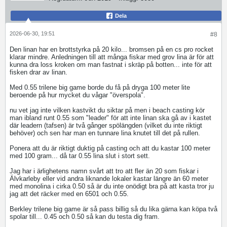
Dela
2026-06-30, 19:51
#8
Den linan har en brottstyrka på 20 kilo... bromsen på en cs pro rocket
klarar mindre. Anledningen till att många fiskar med grov lina är för att
kunna dra loss kroken om man fastnat i skräp på botten... inte för att
fisken drar av linan.
Med 0.55 trilene big game borde du få på dryga 100 meter lite
beroende på hur mycket du vågar "överspola".
nu vet jag inte vilken kastvikt du siktar på men i beach casting kör
man ibland runt 0.55 som "leader" för att inte linan ska gå av i kastet
där leadern (tafsen) är två gånger spölängden (vilket du inte riktigt
behöver) och sen har man en tunnare lina knutet till det på rullen.
Ponera att du är riktigt duktig på casting och att du kastar 100 meter
med 100 gram... då tar 0.55 lina slut i stort sett.
Jag har i ärlighetens namn svårt att tro att fler än 20 som fiskar i
Älvkarleby eller vid andra liknande lokaler kastar längre än 60 meter
med monolina i cirka 0.50 så är du inte onödigt bra på att kasta tror ju
jag att det räcker med en 6501 och 0.55.
Berkley trilene big game är så pass billig så du lika gärna kan köpa två
spolar till... 0.45 och 0.50 så kan du testa dig fram.