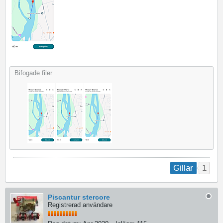
Bifogade filer
1
Gillar
Piscantur stercore
Registrerad användare