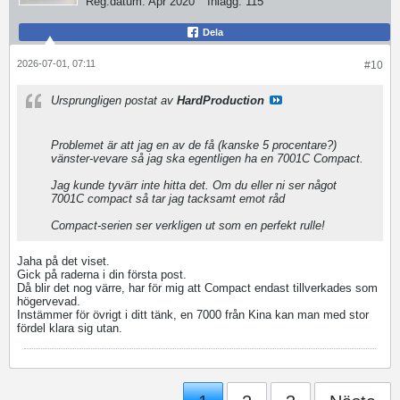
Reg.datum:
Apr 2020
Inlägg:
115
Dela
2026-07-01, 07:11
#10
Ursprungligen postat av
HardProduction
Problemet är att jag en av de få (kanske 5 procentare?)
vänster-vevare så jag ska egentligen ha en 7001C Compact.
Jag kunde tyvärr inte hitta det. Om du eller ni ser något
7001C compact så tar jag tacksamt emot råd
Compact-serien ser verkligen ut som en perfekt rulle!
Jaha på det viset.
Gick på raderna i din första post.
Då blir det nog värre, har för mig att Compact endast tillverkades som
högervevad.
Instämmer för övrigt i ditt tänk, en 7000 från Kina kan man med stor
fördel klara sig utan.