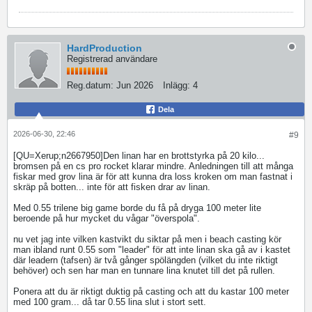
HardProduction
Registrerad användare
Reg.datum:
Jun 2026
Inlägg:
4
Dela
2026-06-30, 22:46
#9
[QU=Xerup;n2667950]Den linan har en brottstyrka på 20 kilo...
bromsen på en cs pro rocket klarar mindre. Anledningen till att många
fiskar med grov lina är för att kunna dra loss kroken om man fastnat i
skräp på botten... inte för att fisken drar av linan.
Med 0.55 trilene big game borde du få på dryga 100 meter lite
beroende på hur mycket du vågar "överspola".
nu vet jag inte vilken kastvikt du siktar på men i beach casting kör
man ibland runt 0.55 som "leader" för att inte linan ska gå av i kastet
där leadern (tafsen) är två gånger spölängden (vilket du inte riktigt
behöver) och sen har man en tunnare lina knutet till det på rullen.
Ponera att du är riktigt duktig på casting och att du kastar 100 meter
med 100 gram... då tar 0.55 lina slut i stort sett.