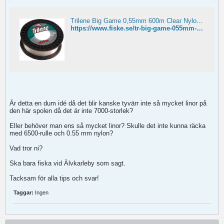
Trilene Big Game 0,55mm 600m Clear Nylonlina
https://www.fiske.se/tr-big-game-055mm-600m-clear-1
Är detta en dum idé då det blir kanske tyvärr inte så mycket linor på
den här spolen då det är inte 7000-storlek?
Eller behöver man ens så mycket linor? Skulle det inte kunna räcka
med 6500-rulle och 0.55 mm nylon?
Vad tror ni?
Ska bara fiska vid Älvkarleby som sagt.
Tacksam för alla tips och svar!
Taggar:
Ingen