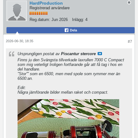
HardProduction
Registrerad användare
Reg.datum:
Jun 2026
Inlägg:
4
Dela
2026-06-30, 18:35
#7
Ursprungligen postat av
Piscantur stercore
Finns ju den Svängsta tillverkade laxrullen 7000 C Compact
som mig veterligt troligen fortfarande går att få tag i hos en
del handlare.
”Stor”” som en 6500, men med spole som rymmer mer än
6500:an.
Edit:
Några jämförande bilder mellan raket och compact.