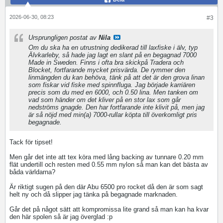
2026-06-30, 08:23
#3
Ursprungligen postat av
Nila
Om du ska ha en utrustning dedikerad till laxfiske i älv, typ
Älvkarleby, så hade jag lagt en slant på en begagnad 7000
Made in Sweden. Finns i ofta bra skickpå Tradera och
Blocket, fortfarande mycket prisvärda. De rymmer den
linmängden du kan behöva, tänk på att det är den grova linan
som fiskar vid fiske med spinnfluga. Jag började karriären
precis som du med en 6000, och 0.50 lina. Men tanken om
vad som händer om det kliver på en stor lax som går
nedströms gnagde. Den har fortfarande inte klivit på, men jag
är så nöjd med min(a) 7000-rullar köpta till överkomligt pris
begagnade.
Tack för tipset!
Men går det inte att tex köra med lång backing av tunnare 0.20 mm
flät undertill och resten med 0.55 mm nylon så man kan det bästa av
båda världarna?
Är riktigt sugen på den där Abu 6500 pro rocket då den är som sagt
helt ny och då slipper jag tänka på begagnade marknaden.
Går det på något sätt att kompromissa lite grand så man kan ha kvar
den här spolen så är jag överglad :p