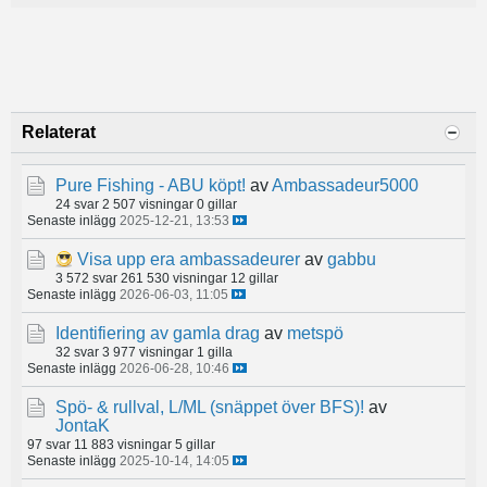
Relaterat
Pure Fishing - ABU köpt!
av
Ambassadeur5000
24 svar
2 507 visningar
0 gillar
Senaste inlägg
2025-12-21, 13:53
Visa upp era ambassadeurer
av
gabbu
3 572 svar
261 530 visningar
12 gillar
Senaste inlägg
2026-06-03, 11:05
Identifiering av gamla drag
av
metspö
32 svar
3 977 visningar
1 gilla
Senaste inlägg
2026-06-28, 10:46
Spö- & rullval, L/ML (snäppet över BFS)!
av
JontaK
97 svar
11 883 visningar
5 gillar
Senaste inlägg
2025-10-14, 14:05