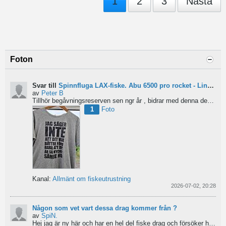
1
2
3
Nästa
Foton
Svar till
Spinnfluga LAX-fiske. Abu 6500 pro rocket - Lina för kort?
av
Peter B
Tillhör begåvningsreserven sen ngr år , bidrar med denna devis.
Pe
1
Foto
Kanal:
Allmänt om fiskeutrustning
2026-07-02, 20:28
Någon som vet vart dessa drag kommer från ?
av
SpiN.
Hej jag är ny här och har en hel del fiske drag och försöker hitta information från vart dom kommer...