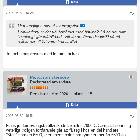
Dela
2026-06-30, 10:26
#5
Ursprungligen postat av
engqvist
I Älvkarleby är det väl förbjudet med flätlina? Så ha det som
"backing" går isåfall bort. Vill du använda din 6500 så gå
isåfall ner till 0,45mm lina istället
Ja, och kompensera med lättare sänken.
Piscantur stercore
Registrerad användare
Reg.datum:
Apr 2020
Inlägg:
115
Dela
2026-06-30, 16:54
#6
Finns ju den Svängsta tillverkade laxrullen 7000 C Compact som mig
veterligt troligen fortfarande går att få tag i hos en del handlare.
”Stor”” som en 6500, men med spole som rymmer mer än 6500:an.