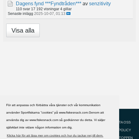
Dagens fynd ***Fyndtråden***
av
senzitivity
110 svar
17 192 visningar
4 gillar
Senaste inlägg
2025-10-07, 01:13
Visa alla
För att anpassa och förbättra våra tjänster och vår kommunikation
använder Sportfiskarna ”cookies” på www.fiskesnack.com.Genom att
HJÄLP
Svenska
använda dig av www.fiskesnack.com så godkänner du detta. Vi säljer
KONTAKTA OSS
självklart inte vidare någon information om dig.
COOKIEPOLICY
Klicka här för att läsa mer om cookies och hur du tackar nej till dem.
GÅ TILL TOPPEN