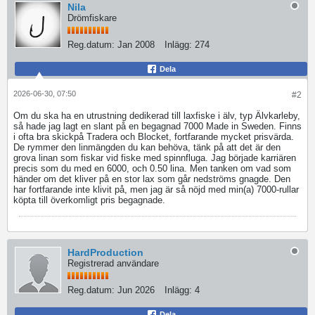
Nila
Drömfiskare
Reg.datum:
Jan 2008
Inlägg:
274
Dela
2026-06-30, 07:50
#2
Om du ska ha en utrustning dedikerad till laxfiske i älv, typ Älvkarleby,
så hade jag lagt en slant på en begagnad 7000 Made in Sweden. Finns
i ofta bra skickpå Tradera och Blocket, fortfarande mycket prisvärda.
De rymmer den linmängden du kan behöva, tänk på att det är den
grova linan som fiskar vid fiske med spinnfluga. Jag började karriären
precis som du med en 6000, och 0.50 lina. Men tanken om vad som
händer om det kliver på en stor lax som går nedströms gnagde. Den
har fortfarande inte klivit på, men jag är så nöjd med min(a) 7000-rullar
köpta till överkomligt pris begagnade.
HardProduction
Registrerad användare
Reg.datum:
Jun 2026
Inlägg:
4
Dela