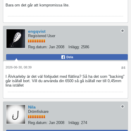
Bara om det går att kompromissa lite.
engqvist
Registered User
Reg.datum:
Jan 2008
Inlägg:
2586
Dela
2026-06-30, 08:39
#4
I Älvkarleby är det väl förbjudet med flätlina? Så ha det som "backing"
går isåfall bort. Vill du använda din 6500 så gå isåfall ner till 0,45mm
lina istället
Nila
Drömfiskare
Reg.datum:
Jan 2008
Inlägg:
274