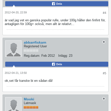
Dela
2012-04-20, 22:59
#4
är vad jag vet en ganska populär rulle, under 100g håller den finfint för,
antagligen för 100g+ också, men allt är relativt...
abbarrfiskarn
Registered User
Reg.datum:
Feb 2012
Inlägg:
23
Dela
2012-04-21, 13:50
#5
ok,set får kanske bi en sådan då!
Mooki
Latmask