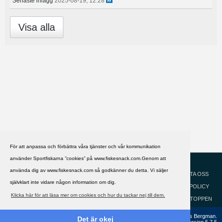
Senaste inlägg
2025-08-19, 12:28
Visa alla
För att anpassa och förbättra våra tjänster och vår kommunikation
använder Sportfiskarna ”cookies” på www.fiskesnack.com.Genom att
HJÄLP
Svenska
använda dig av www.fiskesnack.com så godkänner du detta. Vi säljer
KONTAKTA OSS
självklart inte vidare någon information om dig.
COOKIEPOLICY
Klicka här för att läsa mer om cookies och hur du tackar nej till dem.
GÅ TILL TOPPEN
Copyright ©2002 - 2021, FiskeSnack.com. Grundad 2002 av Anders Bergman.
Det är okej