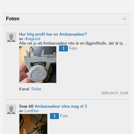
Foton
Hur hög profil har en Ambassadeur?
av
dhaglund
Alla vet ju att Ambassadeur inte är en lågprofilrulle, det är tydligt. Men hur hög profil har de egentligen?...
1
Foto
Kanal:
Rullar
2026-04-27, 15:08
Svar till
Ambassadeur ultra mag xl 3
av
LordDan
1
Foto