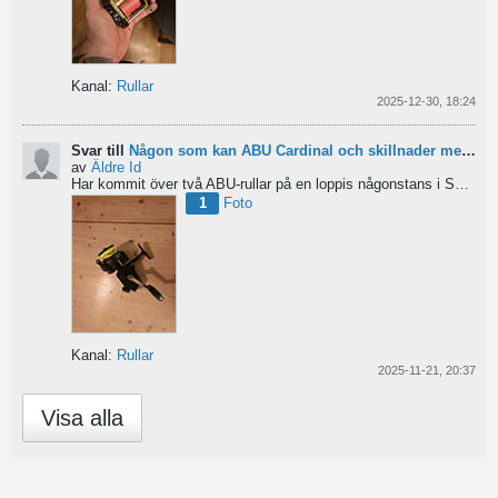
Kanal:
Rullar
2025-12-30, 18:24
Svar till
Någon som kan ABU Cardinal och skillnader mellan äldre rullar?
av
Äldre Id
Har kommit över två ABU-rullar på en loppis någonstans i Sverige. Servat själv nu. Den ena är en klassisk...
1
Foto
Kanal:
Rullar
2025-11-21, 20:37
Visa alla