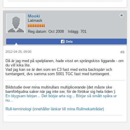
Mooki
Latmask
Reg.datum:
Oct 2008
Inlägg:
701
Dela
2012-04-25, 09:00
#8
Då är jag med på spelplanen, hade visst en sprängskiss liggande - om
du vill kika lite.
Vad jag kan se är den som en C3 fast med extra backspärr och
tumtangent, dvs samma som 5001 TGC fast med tumtangent.
Bildstudie över mina multirullars multiplicerande (det måste ske
barnförbjudna saker när jag inte ser, för de förökar sig hela tiden
):
En blygsam början
..
Det börjar arta sig
..
Börjar så smått spåra ur
nu...
Rull-terminologi (innehåller länkar till mina Rullmekartrådar)