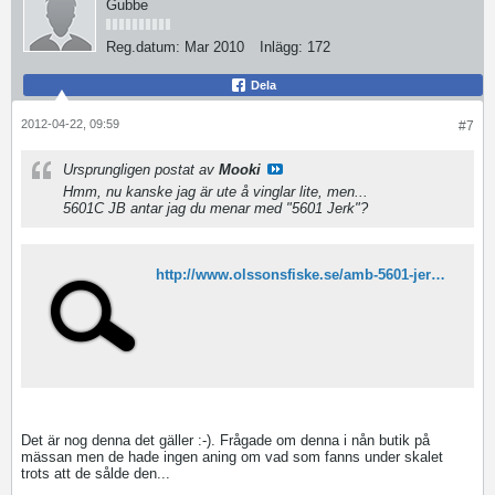
Gubbe
Reg.datum:
Mar 2010
Inlägg:
172
Dela
2012-04-22, 09:59
#7
Ursprungligen postat av
Mooki
Hmm, nu kanske jag är ute å vinglar lite, men...
5601C JB antar jag du menar med "5601 Jerk"?
http://www.olssonsfiske.se/amb-5601-jerk-p-12143-c-107.aspx
Det är nog denna det gäller :-). Frågade om denna i nån butik på
mässan men de hade ingen aning om vad som fanns under skalet
trots att de sålde den...