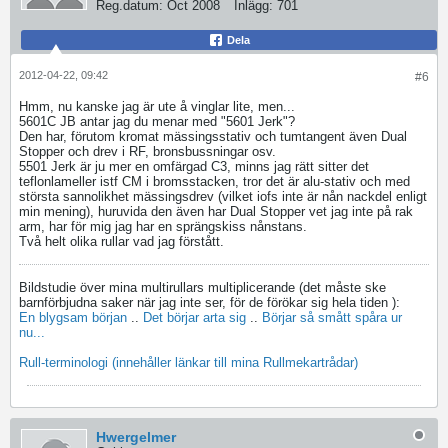
Reg.datum:
Oct 2008
Inlägg:
701
Dela
2012-04-22, 09:42
#6
Hmm, nu kanske jag är ute å vinglar lite, men...
5601C JB antar jag du menar med "5601 Jerk"?
Den har, förutom kromat mässingsstativ och tumtangent även Dual
Stopper och drev i RF, bronsbussningar osv.
5501 Jerk är ju mer en omfärgad C3, minns jag rätt sitter det
teflonlameller istf CM i bromsstacken, tror det är alu-stativ och med
största sannolikhet mässingsdrev (vilket iofs inte är nån nackdel enligt
min mening), huruvida den även har Dual Stopper vet jag inte på rak
arm, har för mig jag har en sprängskiss nånstans.
Två helt olika rullar vad jag förstått.
Bildstudie över mina multirullars multiplicerande (det måste ske
barnförbjudna saker när jag inte ser, för de förökar sig hela tiden
):
En blygsam början
..
Det börjar arta sig
..
Börjar så smått spåra ur
nu...
Rull-terminologi (innehåller länkar till mina Rullmekartrådar)
Hwergelmer