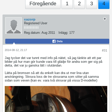
Föregående
1
2
3
4
cazorp
Registered User
Reg.datum:
Aug 2011
Inlägg:
177
Dela
2014-08-12, 21:17
#31
Jag tycker det var tunnt med info på nätet, så jag tänkte att ett par
bilder på hur man gör kunde vara till glädje för andra som ger sig på
detta, det var ju ganska lätt i slutändan.
Lätta på bromsen så att du enkelt kan dra ut mer lina utan
ansträngning. Skruva loss de tre skruvarna som sitter på samma
sidan som veven (kan ev. vara två skruvar på vissa D-modeller)