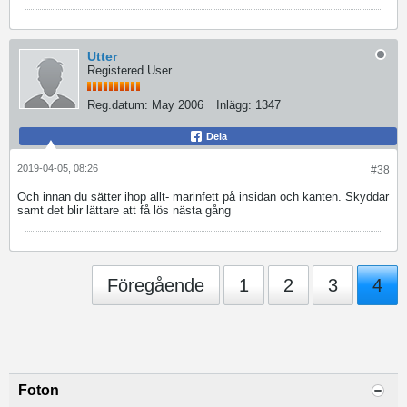
Utter
Registered User
Reg.datum:
May 2006
Inlägg:
1347
Dela
2019-04-05, 08:26
#38
Och innan du sätter ihop allt- marinfett på insidan och kanten. Skyddar
samt det blir lättare att få lös nästa gång
Föregående
1
2
3
4
Foton