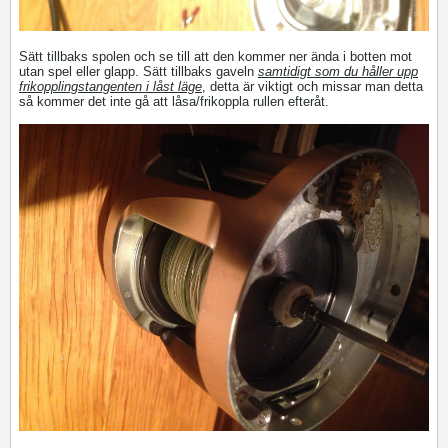
Sätt tillbaks spolen och se till att den kommer ner ända i botten mot
utan spel eller glapp. Sätt tillbaks gaveln
samtidigt som du håller upp
frikopplingstangenten i låst läge
, detta är viktigt och missar man detta
så kommer det inte gå att låsa/frikoppla rullen efteråt.