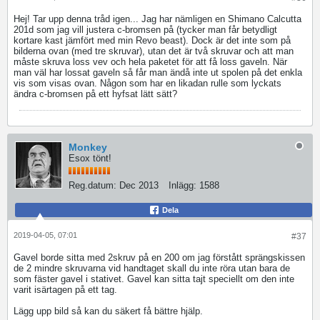
Hej! Tar upp denna tråd igen... Jag har nämligen en Shimano Calcutta
201d som jag vill justera c-bromsen på (tycker man får betydligt
kortare kast jämfört med min Revo beast). Dock är det inte som på
bilderna ovan (med tre skruvar), utan det är två skruvar och att man
måste skruva loss vev och hela paketet för att få loss gaveln. När
man väl har lossat gaveln så får man ändå inte ut spolen på det enkla
vis som visas ovan. Någon som har en likadan rulle som lyckats
ändra c-bromsen på ett hyfsat lätt sätt?
Monkey
Esox tönt!
Reg.datum:
Dec 2013
Inlägg:
1588
Dela
2019-04-05, 07:01
#37
Gavel borde sitta med 2skruv på en 200 om jag förstått sprängskissen
de 2 mindre skruvarna vid handtaget skall du inte röra utan bara de
som fäster gavel i stativet. Gavel kan sitta tajt speciellt om den inte
varit isärtagen på ett tag.
Lägg upp bild så kan du säkert få bättre hjälp.