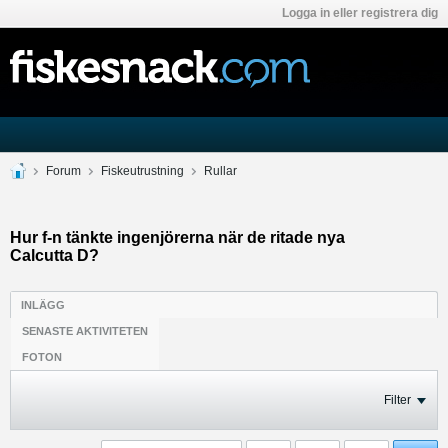
Logga in eller registrera dig
Forum
Fiskeutrustning
Rullar
Hur f-n tänkte ingenjörerna när de ritade nya
Calcutta D?
INLÄGG
SENASTE AKTIVITETEN
FOTON
Filter