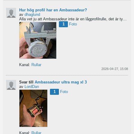
Hur hög profil har en Ambassadeur?
av
dhaglund
Alla vet ju att Ambassadeur inte är en lågprofilrulle, det är tydligt. Men hur hög profil har de egentligen?...
1
Foto
Kanal:
Rullar
2026-04-27, 15:08
Svar till
Ambassadeur ultra mag xl 3
av
LordDan
1
Foto
Kanal:
Rullar