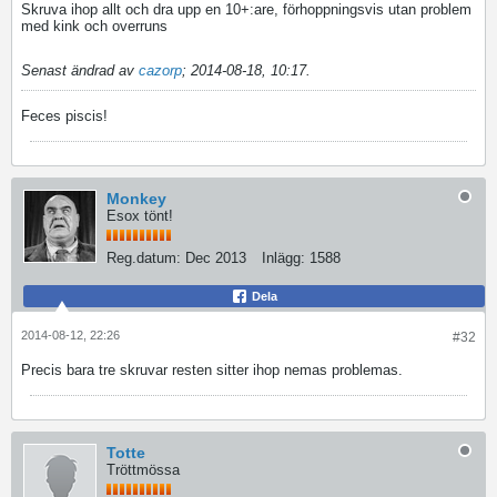
Skruva ihop allt och dra upp en 10+:are, förhoppningsvis utan problem
med kink och overruns
Senast ändrad av
cazorp
;
2014-08-18, 10:17
.
Feces piscis!
Monkey
Esox tönt!
Reg.datum:
Dec 2013
Inlägg:
1588
Dela
2014-08-12, 22:26
#32
Precis bara tre skruvar resten sitter ihop nemas problemas.
Totte
Tröttmössa