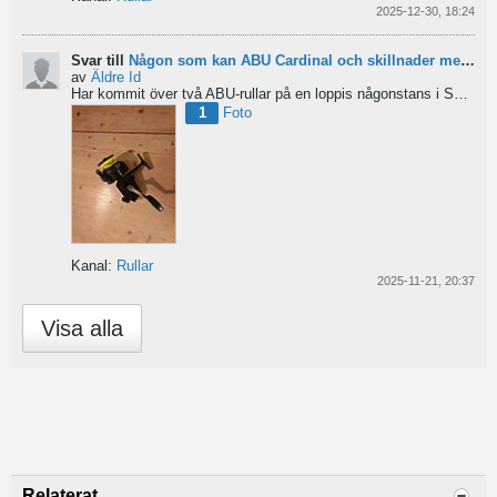
2025-12-30, 18:24
Svar till
Någon som kan ABU Cardinal och skillnader mellan äldre rullar?
av
Äldre Id
Har kommit över två ABU-rullar på en loppis någonstans i Sverige. Servat själv nu. Den ena är en klassisk...
1
Foto
Kanal:
Rullar
2025-11-21, 20:37
Visa alla
Relaterat