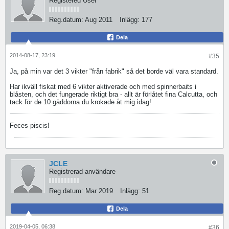
Registered User
Reg.datum:
Aug 2011
Inlägg:
177
Dela
2014-08-17, 23:19
#35
Ja, på min var det 3 vikter "från fabrik" så det borde väl vara standard.
Har ikväll fiskat med 6 vikter aktiverade och med spinnerbaits i
blåsten, och det fungerade riktigt bra - allt är förlåtet fina Calcutta, och
tack för de 10 gäddorna du krokade åt mig idag!
Feces piscis!
JCLE
Registrerad användare
Reg.datum:
Mar 2019
Inlägg:
51
Dela
2019-04-05, 06:38
#36