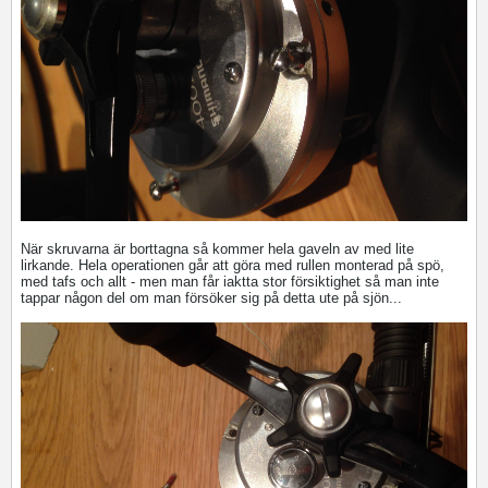
När skruvarna är borttagna så kommer hela gaveln av med lite
lirkande. Hela operationen går att göra med rullen monterad på spö,
med tafs och allt - men man får iaktta stor försiktighet så man inte
tappar någon del om man försöker sig på detta ute på sjön...