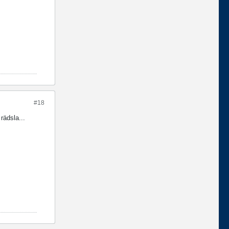
#18
rädsla...