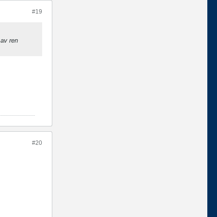
#19
 av ren
#20