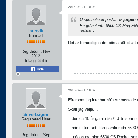
2013-02-21, 16:04
Ursprungligen postat av
jorgen
En grön Amb. 6500 CS Mag Elite,
rädsla...
lausvik
Bannad
Det är förmodligen det bästa sättet att
Reg.datum:
Nov
2012
Inlägg:
3515
Dela
2013-02-21, 16:09
Eftersom jag inte har nå'n Ambassadeur 2
Skall jag välja....
Silverbågen
...den ca 10 år gamla 5601 JBn som nu
Registered User
...min i stort sett lika gamla röda 75
Reg.datum:
Sep
....någon av mina 6500 CS Rocket som 