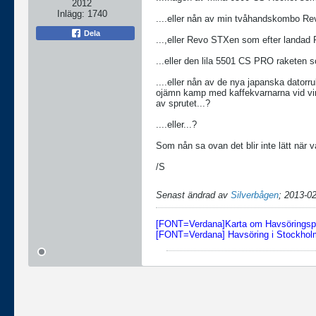
2012
Inlägg:
1740
....eller nån av min tvåhandskombo Re
Dela
...,eller Revo STXen som efter landad P
...eller den lila 5501 CS PRO raketen so
....eller nån av de nya japanska datorr
ojämn kamp med kaffekvarnarna vid vin
av sprutet...?
....eller...?
Som nån sa ovan det blir inte lätt när 
/S
Senast ändrad av
Silverbågen
;
2013-02
[FONT=Verdana]Karta om Havsöringspl
[FONT=Verdana] Havsöring i Stockholm