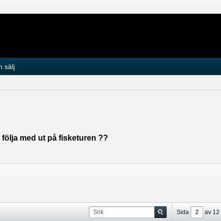
 sälj
 följa med ut på fisketuren ??
Sida
av
12