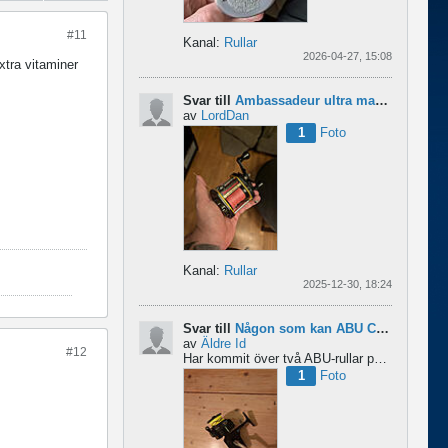
#11
Kanal:
Rullar
2026-04-27, 15:08
xtra vitaminer
Svar till
Ambassadeur ultra mag xl 3
av
LordDan
1
Foto
Kanal:
Rullar
2025-12-30, 18:24
Svar till
Någon som kan ABU Cardinal och skillnader mellan äldre rullar?
av
Äldre Id
#12
Har kommit över två ABU-rullar på en loppis någonstans i Sverige. Servat själv nu. Den ena är en klassisk...
1
Foto