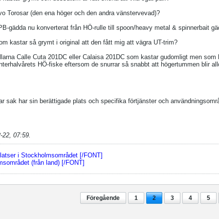
vo Torosar (den ena höger och den andra vänstervevad)?
B-gädda nu konverterat från HÖ-rulle till spoon/heavy metal & spinnerbait gäd
m kastar så grymt i original att den fått mig att vägra UT-trim?
ullarna Calle Cuta 201DC eller Calaisa 201DC som kastar gudomligt men som hit
terhalvårets HÖ-fiske eftersom de snurrar så snabbt att högertummen blir al
var sak har sin berättigade plats och specifika förtjänster och användningsområ
-22, 07:59
.
atser i Stockholmsområdet [/FONT]
sområdet (från land) [/FONT]
Föregående
1
2
3
4
5