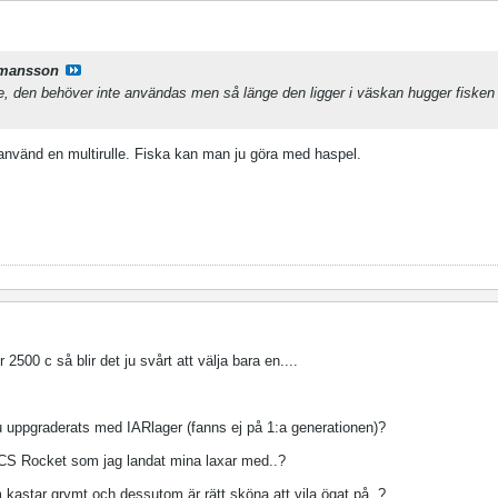
.mansson
 den behöver inte användas men så länge den ligger i väskan hugger fisken
 använd en multirulle. Fiska kan man ju göra med haspel.
500 c så blir det ju svårt att välja bara en....
 uppgraderats med IARlager (fanns ej på 1:a generationen)?
00 CS Rocket som jag landat mina laxar med..?
kastar grymt och dessutom är rätt sköna att vila ögat på..?