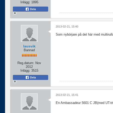
Inlägg:
1895
Dela
2013-02-21, 15:40
Som nybörjare på det här med multirull
lausvik
Bannad
Reg.datum:
Nov
2012
Inlägg:
3515
Dela
2013-02-21, 15:41
En Ambassadeur 5601 C JB(med UT-tri