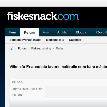
Hem
Film
Artiklar
Bloggar
Köp och
Forum
Senaste dygnets inlägg
Medlemslista
Kalender
Forum
Fiskeutrustning
Rullar
Vilken är Er absoluta favorit multirulle som bara måste
INLÄGG
SENASTE AKTIVITETEN
FOTON