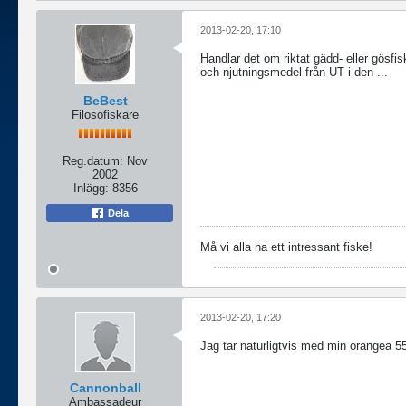
2013-02-20, 17:10
Handlar det om riktat gädd- eller gösf
och njutningsmedel från UT i den ...
BeBest
Filosofiskare
Reg.datum:
Nov
2002
Inlägg:
8356
Dela
Må vi alla ha ett intressant fiske!
2013-02-20, 17:20
Jag tar naturligtvis med min orangea 
Cannonball
Ambassadeur