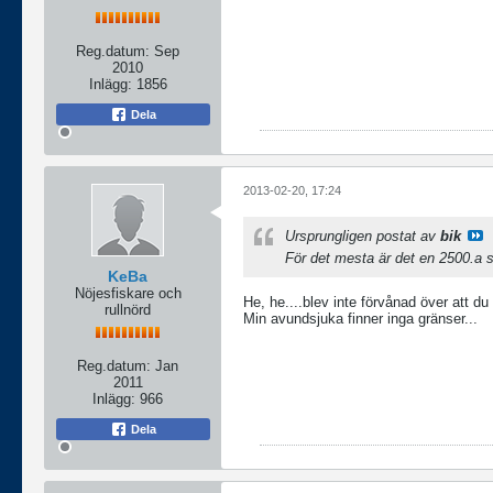
Reg.datum:
Sep
2010
Inlägg:
1856
Dela
2013-02-20, 17:24
Ursprungligen postat av
bik
För det mesta är det en 2500.a s
KeBa
Nöjesfiskare och
He, he....blev inte förvånad över att du
rullnörd
Min avundsjuka finner inga gränser...
Reg.datum:
Jan
2011
Inlägg:
966
Dela