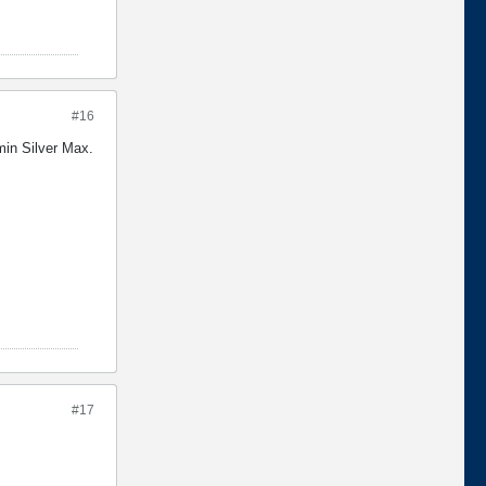
#16
min Silver Max.
#17