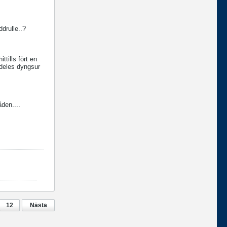
drulle..?
tills fört en
ldeles dyngsur
den....
12
Nästa