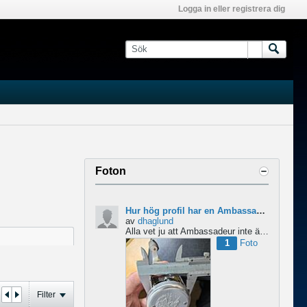
Logga in eller registrera dig
Foton
Hur hög profil har en Ambassadeur?
av
dhaglund
Alla vet ju att Ambassadeur inte är en lågprofilrulle, det är tydligt. Men hur hög profil har de egentligen?...
1
Foto
Filter