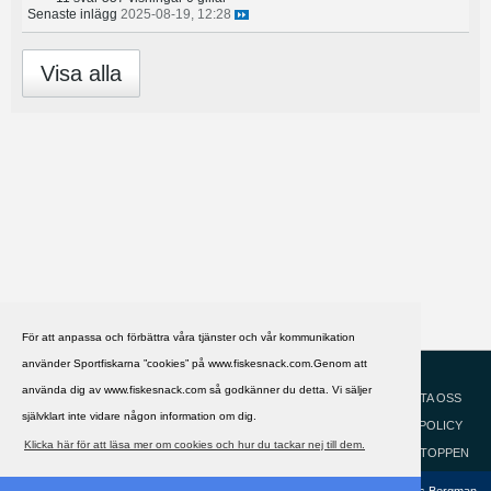
Senaste inlägg
2025-08-19, 12:28
Visa alla
För att anpassa och förbättra våra tjänster och vår kommunikation
använder Sportfiskarna ”cookies” på www.fiskesnack.com.Genom att
HJÄLP
Svenska
använda dig av www.fiskesnack.com så godkänner du detta. Vi säljer
KONTAKTA OSS
självklart inte vidare någon information om dig.
COOKIEPOLICY
Klicka här för att läsa mer om cookies och hur du tackar nej till dem.
GÅ TILL TOPPEN