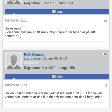
Reg.datum:
Jul 2007
Inlägg:
114
Dela
2013-05-20, 19:11
#4
Håller med!
Och ännu jävligare är att metkroken har ett par tusen år på sitt
samvete ;-)
Pelé Branco
1:a Braxcup Vättern -03 & -04
Reg.datum:
Mar 2009
Inlägg:
158
Dela
2013-05-20, 19:39
#5
Rullen i bakgrunden verkar ha bleknat lite sedan 1953... Och veven
verkar bytt. Annars är den lika fin och modern som den i förgrunden