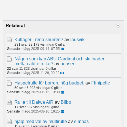
Relaterat
Kullager - rena snurren?
av
lausvik
231 svar
32 179 visningar
0 gillar
Senaste inlägg
2025-09-14, 07:55
Någon som kan ABU Cardinal och skillnader
mellan äldre rullar?
av
houser
22 svar
11 323 visningar
0 gillar
Senaste inlägg
2025-11-29, 00:22
Haspelrulle för borren, hög budget.
av
Flintpelle
50 svar
6 293 visningar
0 gillar
Senaste inlägg
2025-08-15, 13:30
Rulle till Daiwa AIR
av
Bilbo
17 svar
657 visningar
0 gillar
Senaste inlägg
2025-08-16, 19:25
hjälp med val av multirulle
av
elmnas
11 svar
557 visningar
0 gillar