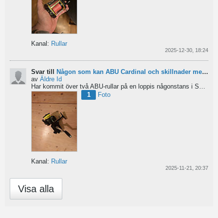
Kanal:
Rullar
2025-12-30, 18:24
Svar till
Någon som kan ABU Cardinal och skillnader mellan äldre rullar?
av
Äldre Id
Har kommit över två ABU-rullar på en loppis någonstans i Sverige. Servat själv nu. Den ena är en klassisk...
1
Foto
Kanal:
Rullar
2025-11-21, 20:37
Visa alla