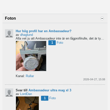
Foton
Hur hög profil har en Ambassadeur?
av
dhaglund
Alla vet ju att Ambassadeur inte är en lågprofilrulle, det är tydligt. Men hur hög profil har de egentligen?...
1
Foto
Kanal:
Rullar
2026-04-27, 15:08
Svar till
Ambassadeur ultra mag xl 3
av
LordDan
1
Foto