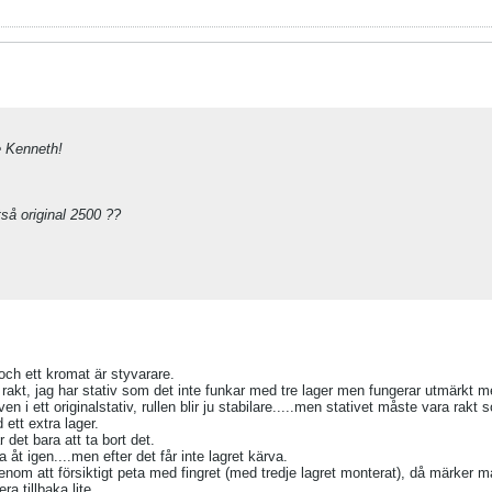
se Kenneth!
ltså original 2500 ??
och ett kromat är styvarare.
 rakt, jag har stativ som det inte funkar med tre lager men fungerar utmärkt m
en i ett originalstativ, rullen blir ju stabilare.....men stativet måste vara rakt
 ett extra lager.
 det bara att ta bort det.
åt igen....men efter det får inte lagret kärva.
nom att försiktigt peta med fingret (med tredje lagret monterat), då märker m
a tillbaka lite.