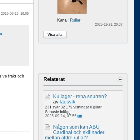
2016-03-15, 18:05
Kanal:
Rullar
2025-11-21, 20:37
im
Visa alla
sive frakt och
Relaterat
Kullager - rena snurren?
av
lausvik
231 svar
32 179 visningar
0 gillar
Senaste inlägg
2025-09-14, 07:55
Någon som kan ABU
Cardinal och skillnader
mellan äldre rullar?