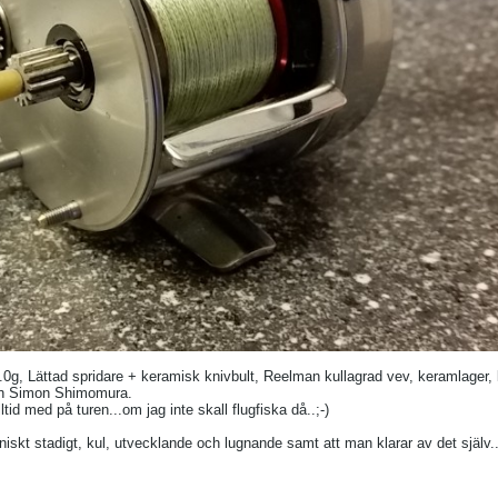
g, Lättad spridare + keramisk knivbult, Reelman kullagrad vev, keramlager, l
från Simon Shimomura.
lltid med på turen...om jag inte skall flugfiska då..;-)
skt stadigt, kul, utvecklande och lugnande samt att man klarar av det själv.