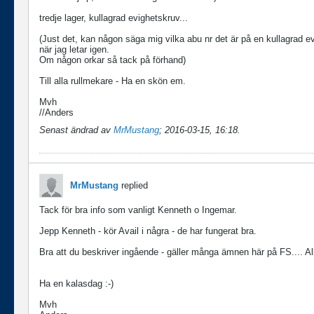
tredje lager, kullagrad evighetskruv...
(Just det, kan någon säga mig vilka abu nr det är på en kullagrad ev
när jag letar igen.
Om någon orkar så tack på förhand)
Till alla rullmekare - Ha en skön em.
Mvh
//Anders
Senast ändrad av
MrMustang
;
2016-03-15, 16:18
.
MrMustang
replied
Tack för bra info som vanligt Kenneth o Ingemar.
Jepp Kenneth - kör Avail i några - de har fungerat bra.
Bra att du beskriver ingående - gäller många ämnen här på FS.... Alla 
Ha en kalasdag :-)
Mvh