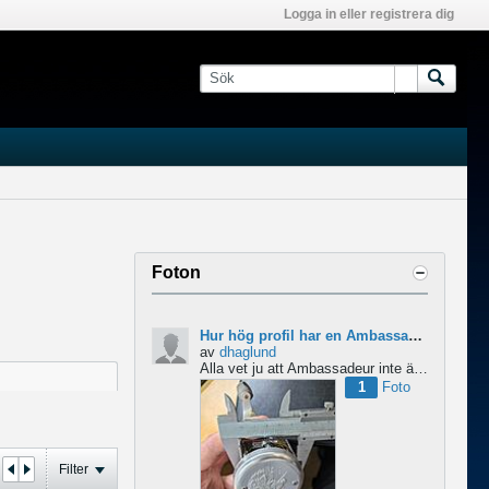
Logga in eller registrera dig
Foton
Hur hög profil har en Ambassadeur?
av
dhaglund
Alla vet ju att Ambassadeur inte är en lågprofilrulle, det är tydligt. Men hur hög profil har de egentligen?...
1
Foto
Filter