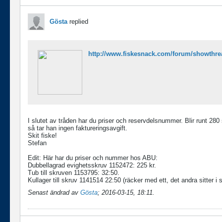
Gösta
replied
http://www.fiskesnack.com/forum/showthre
I slutet av tråden har du priser och reservdelsnummer. Blir runt 28
så tar han ingen faktureringsavgift.
Skit fiske!
Stefan
Edit: Här har du priser och nummer hos ABU:
Dubbellagrad evighetsskruv 1152472: 225 kr.
Tub till skruven 1153795: 32:50.
Kullager till skruv 1141514 22:50 (räcker med ett, det andra sitter i 
Senast ändrad av
Gösta
;
2016-03-15, 18:11
.