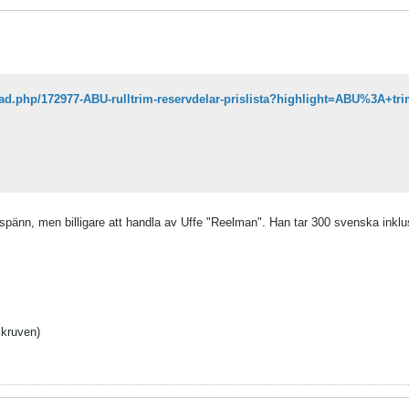
ad.php/172977-ABU-rulltrim-reservdelar-prislista?highlight=ABU%3A+tr
0 spänn, men billigare att handla av Uffe "Reelman". Han tar 300 svenska inklu
skruven)