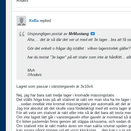
Anders
KeBa
replied
Ursprungligen postat av
MrMustang
Aha.... det är så där det ser ut med ett 3e lager...bra att få 
Gör det enkelt o frågar dig istället : vilken lagerstorlek gäller?
har du testat "3e lager" på ett stativ som inte är hårdlött... al
Mvh
//Anders
Lagret som passar i vänstergaveln är 3x10x4.
Nej, jag har bara satt tredje lager i kromade mässingstativ.
Det ställs höga krav på att stativet är rakt om man ska ha tre lager 
....sedan innebär inte kromat mässingstativ per automatik att det är
Jag tror absolut att det skulle vara fördelaktigt med ett extra lager äv
För att veta om stativet är rakt eller inte så är det bara att testa med
Om inte lagret lätt går i vanstergaveln efter gaveln är monterad så är
En liiiten justermån finns genom att släppa skruvarna, och sedan dra 
Om stativet inte är rakt märks även om man sakta snurrar spolen ge
kan snurra något trögare vid ett visst klockslag.....den kan t.o.m roter