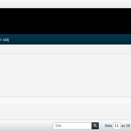
 sälj
Sida
av
28