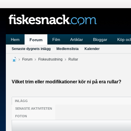
Hem
Film
Artiklar
Bloggar
Köp och
Forum
Senaste dygnets inlägg
Medlemslista
Kalender
Forum
Fiskeutrustning
Rullar
Vilket trim eller modifikationer kör ni på era rullar?
INLÄGG
SENASTE AKTIVITETEN
FOTON