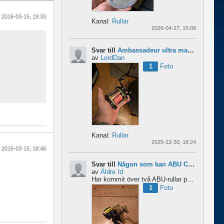
2016-03-15, 19:33
Kanal:
Rullar
2026-04-27, 15:08
Svar till
Ambassadeur ultra mag xl 3
av
LordDan
1
Foto
Kanal:
Rullar
2025-12-30, 18:24
2016-03-15, 18:46
Svar till
Någon som kan ABU Cardinal och skillnader mellan äldre rullar?
av
Äldre Id
Har kommit över två ABU-rullar på en loppis någonstans i Sverige. Servat själv nu. Den ena är en klassisk...
1
Foto