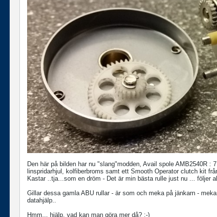
Den här på bilden har nu "slang"modden, Avail spole AMB2540R : 7.0
linspridarhjul, kolfiberbroms samt ett Smooth Operator clutch kit 
Kastar ..tja...som en dröm - Det är min bästa rulle just nu ... följer a
Gillar dessa gamla ABU rullar - är som och meka på jänkarn - mekani
datahjälp..
Hmm... hjälp, vad kan man göra mer då? :-)