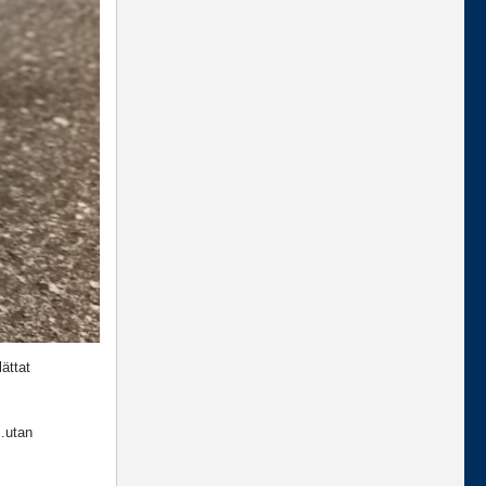
ättat
..utan