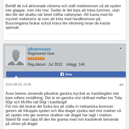
Behåll de två aktiverade vikterna och ställ mekbromsen så att spolen
inte glappar, men inte mer. Sedan är det bara att träna tummen, utan
den blir det skatbo när betet träffar vattenytan. Att kasta med för
mycket mekbroms är som att köra med handbromsen på.
Bussningarna brukar också kräva lite inkörning innan de kastar
optimalt.
albatrossen
Registered User
Reg.datum:
Jul 2013
Inlägg:
144
Dela
2014-08-03, 15:05
#4
Även betens utseende påverkar ganska mycket av kastlängden inte
bara rullens inställning. Det är en ganska stor skillnad mellan tex Toby
60gr och McMio tail 60gr i kastlängd!
För min del brukar det funka bra att ställa in mekaniska bromsen
genom att frikoppla spolen och låta draget sjunka ned mot marken så
att spolen inte ger overrun skatbon när draget har tagit i marken,
Ibland får man tajta till den lite granna med min kastteknik beroende
på vikten på draget.