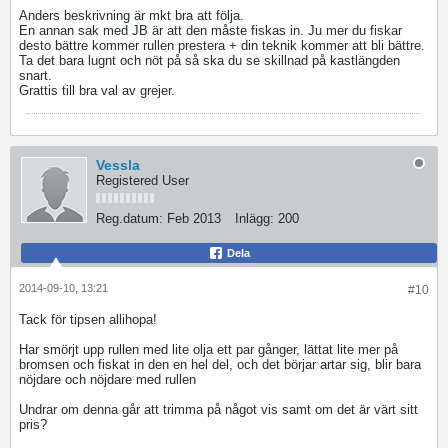
Anders beskrivning är mkt bra att följa.
En annan sak med JB är att den måste fiskas in. Ju mer du fiskar
desto bättre kommer rullen prestera + din teknik kommer att bli bättre.
Ta det bara lugnt och nöt på så ska du se skillnad på kastlängden
snart.
Grattis till bra val av grejer.
Vessla
Registered User
Reg.datum:
Feb 2013
Inlägg:
200
Dela
2014-09-10, 13:21
#10
Tack för tipsen allihopa!
Har smörjt upp rullen med lite olja ett par gånger, lättat lite mer på
bromsen och fiskat in den en hel del, och det börjar artar sig, blir bara
nöjdare och nöjdare med rullen
Undrar om denna går att trimma på något vis samt om det är värt sitt
pris?