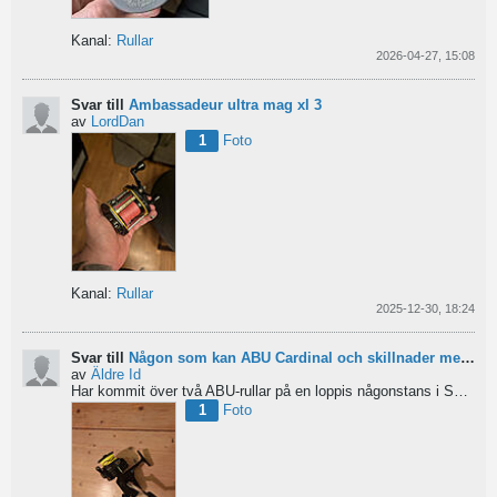
Kanal:
Rullar
2026-04-27, 15:08
Svar till
Ambassadeur ultra mag xl 3
av
LordDan
1
Foto
Kanal:
Rullar
2025-12-30, 18:24
Svar till
Någon som kan ABU Cardinal och skillnader mellan äldre rullar?
av
Äldre Id
Har kommit över två ABU-rullar på en loppis någonstans i Sverige. Servat själv nu. Den ena är en klassisk...
1
Foto