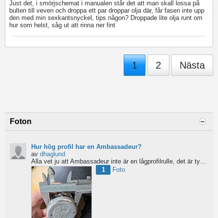
Just det, i smörjschemat i manualen står det att man skall lossa på
bulten till veven och droppa ett par droppar olja där, får fasen inte upp
den med min sexkantsnyckel, tips någon? Droppade lite olja runt om
hur som helst, såg ut att rinna ner fint
1
2
Nästa
Foton
Hur hög profil har en Ambassadeur?
av
dhaglund
Alla vet ju att Ambassadeur inte är en lågprofilrulle, det är tydligt. Men hur hög profil har de egentligen?...
1
Foto