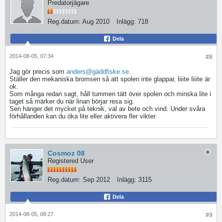
Predatorjägare
Reg.datum:
Aug 2010
Inlägg:
718
Dela
2014-08-05, 07:34
#8
Jag gör precis som
anders@gäddfiske.se
.
Ställer den mekaniska bromsen så att spolen inte glappar, liiite liiite är
ok.
Som många redan sagt, håll tummen tätt över spolen och minska lite i
taget så märker du när linan börjar resa sig.
Sen hänger det mycket på teknik, val av bete och vind. Under svåra
förhållanden kan du öka lite eller aktivera fler vikter.
Cosmoz 08
Registered User
Reg.datum:
Sep 2012
Inlägg:
3115
Dela
2014-08-05, 08:27
#9