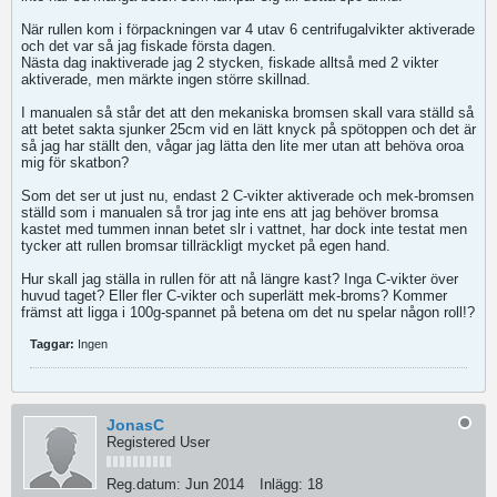
När rullen kom i förpackningen var 4 utav 6 centrifugalvikter aktiverade
och det var så jag fiskade första dagen.
Nästa dag inaktiverade jag 2 stycken, fiskade alltså med 2 vikter
aktiverade, men märkte ingen större skillnad.
I manualen så står det att den mekaniska bromsen skall vara ställd så
att betet sakta sjunker 25cm vid en lätt knyck på spötoppen och det är
så jag har ställt den, vågar jag lätta den lite mer utan att behöva oroa
mig för skatbon?
Som det ser ut just nu, endast 2 C-vikter aktiverade och mek-bromsen
ställd som i manualen så tror jag inte ens att jag behöver bromsa
kastet med tummen innan betet slr i vattnet, har dock inte testat men
tycker att rullen bromsar tillräckligt mycket på egen hand.
Hur skall jag ställa in rullen för att nå längre kast? Inga C-vikter över
huvud taget? Eller fler C-vikter och superlätt mek-broms? Kommer
främst att ligga i 100g-spannet på betena om det nu spelar någon roll!?
Taggar:
Ingen
JonasC
Registered User
Reg.datum:
Jun 2014
Inlägg:
18