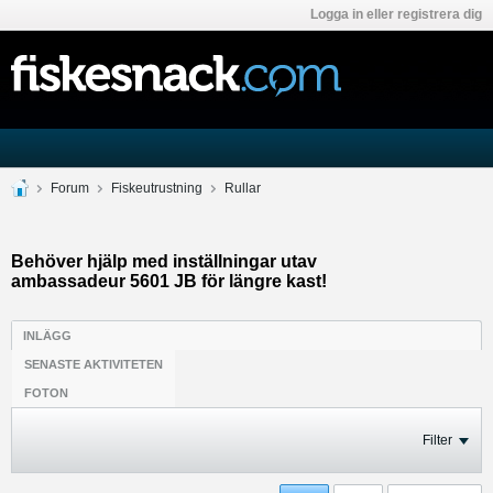
Logga in eller registrera dig
Forum
Fiskeutrustning
Rullar
Behöver hjälp med inställningar utav
ambassadeur 5601 JB för längre kast!
INLÄGG
SENASTE AKTIVITETEN
FOTON
Filter