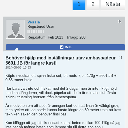
1
2
Nästa
Vessla
Registered User
Reg.datum:
Feb 2013
Inlägg:
200
Dela
Behöver hjälp med inställningar utav ambassadeur
#1
5601 JB för längre kast!
2014-08-03, 13:33
Köpte i veckan ett spinn-fiske-set, bft roots 7,9 - 170g + 5601 JB +
0.35 tracer braid.
Har bara vart ute och fiskat med det 2 dagar men är inte riktigt nöjd
med kastlängderna, vill dock påpeka att detta är min absolut första
spinn-utrustning bortsett ifrån ismetespöna.
Är medveten om att spöt är aningen kort och att linan är väldigt grov,
men tycker att jag borde kunna kasta längre än 30 meter trots att kast-
tekniken säkerligen behöver finslipas.
Kan tillägga att jag hittills endast kastat beten mellan 100-110g då jag
inte har så många beten som lämpar sig till detta spö ännu.