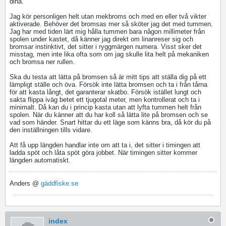
dina.
Jag kör personligen helt utan mekbroms och med en eller två vikter
aktiverade. Behöver det bromsas mer så sköter jag det med tummen.
Jag har med tiden lärt mig hålla tummen bara någon millimeter från
spolen under kastet, då känner jag direkt om linanreser sig och
bromsar instinktivt, det sitter i ryggmärgen numera. Visst sker det
misstag, men inte lika ofta som om jag skulle lita helt på mekaniken
och bromsa ner rullen.
Ska du testa att lätta på bromsen så är mitt tips att ställa dig på ett
lämpligt ställe och öva. Försök inte lätta bromsen och ta i från tårna
för att kasta långt, det garanterar skatbo. Försök istället lungt och
sakta flippa iväg betet ett tjugotal meter, men kontrollerat och ta i
minimalt. Då kan du i princip kasta utan att lyfta tummen helt från
spolen. När du känner att du har koll så lätta lite på bromsen och se
vad som händer. Snart hittar du ett läge som känns bra, då kör du på
den inställningen tills vidare.
Att få upp längden handlar inte om att ta i, det sitter i timingen att
ladda spöt och låta spöt göra jobbet. När timingen sitter kommer
längden automatiskt.
Anders @
gäddfiske.se
index