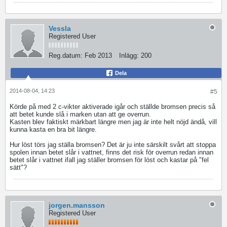
Vessla
Registered User
Reg.datum:
Feb 2013
Inlägg:
200
Dela
2014-08-04, 14:23
#5
Körde på med 2 c-vikter aktiverade igår och ställde bromsen precis så
att betet kunde slå i marken utan att ge overrun.
Kasten blev faktiskt märkbart längre men jag är inte helt nöjd ändå, vill
kunna kasta en bra bit längre.
Hur löst törs jag ställa bromsen? Det är ju inte särskilt svårt att stoppa
spolen innan betet slår i vattnet, finns det risk för overrun redan innan
betet slår i vattnet ifall jag ställer bromsen för löst och kastar på "fel
sätt"?
jorgen.mansson
Registered User