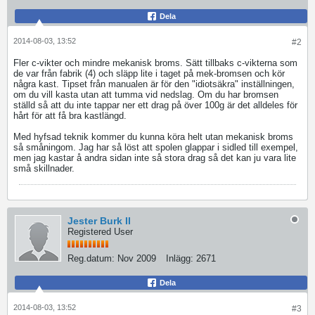
Dela
2014-08-03, 13:52
#2
Fler c-vikter och mindre mekanisk broms. Sätt tillbaks c-vikterna som
de var från fabrik (4) och släpp lite i taget på mek-bromsen och kör
några kast. Tipset från manualen är för den "idiotsäkra" inställningen,
om du vill kasta utan att tumma vid nedslag. Om du har bromsen
ställd så att du inte tappar ner ett drag på över 100g är det alldeles för
hårt för att få bra kastlängd.
Med hyfsad teknik kommer du kunna köra helt utan mekanisk broms
så småningom. Jag har så löst att spolen glappar i sidled till exempel,
men jag kastar å andra sidan inte så stora drag så det kan ju vara lite
små skillnader.
Jester Burk II
Registered User
Reg.datum:
Nov 2009
Inlägg:
2671
Dela
2014-08-03, 13:52
#3