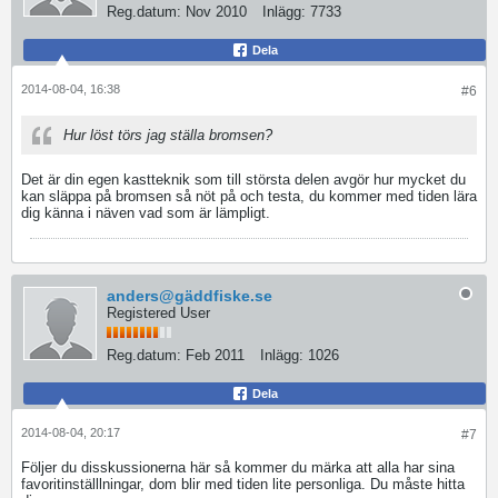
Reg.datum:
Nov 2010
Inlägg:
7733
Dela
2014-08-04, 16:38
#6
Hur löst törs jag ställa bromsen?
Det är din egen kastteknik som till största delen avgör hur mycket du
kan släppa på bromsen så nöt på och testa, du kommer med tiden lära
dig känna i näven vad som är lämpligt.
anders@gäddfiske.se
Registered User
Reg.datum:
Feb 2011
Inlägg:
1026
Dela
2014-08-04, 20:17
#7
Följer du disskussionerna här så kommer du märka att alla har sina
favoritinställlningar, dom blir med tiden lite personliga. Du måste hitta