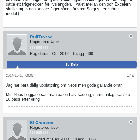
sätta ett frågetecken för livslängden. I valet mellan den och Excelern
skulle jag ta den senare (äger båda, låt vara Sargus i en större
modell).
RullTrassel
Registered User
Reg.datum:
Oct 2012
Inlägg:
360
Dela
2014-10-15, 09:07
#14
Jag har bara dålig uppfattning om Neos men goda gällande orran!
Min Neos beggade samman på en halv säsong, sammanlagt kanske
10 pass efter öring
El Crapone
Registered User
Reg.datum:
Feb 2003
Inlägg:
1068