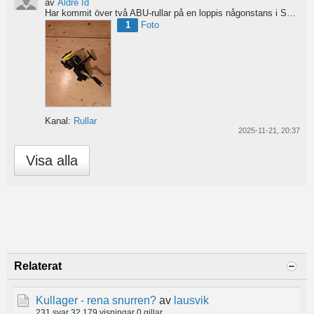
av
Äldre Id
Har kommit över två ABU-rullar på en loppis någonstans i Sverige. Servat själv nu. Den ena är en klassisk...
1
Foto
Kanal:
Rullar
2025-11-21, 20:37
Visa alla
Relaterat
Kullager - rena snurren?
av
lausvik
231 svar
32 179 visningar
0 gillar