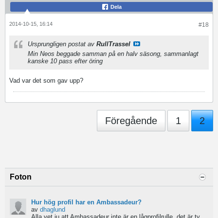
Dela
2014-10-15, 16:14
#18
Ursprungligen postat av
RullTrassel
Min Neos beggade samman på en halv säsong, sammanlagt
kanske 10 pass efter öring
Vad var det som gav upp?
Föregående
1
2
Foton
Hur hög profil har en Ambassadeur?
av
dhaglund
Alla vet ju att Ambassadeur inte är en lågprofilrulle, det är tydligt. Men hur hög profil har de egentligen?...