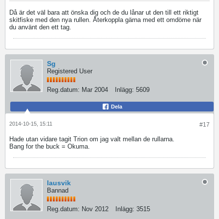
Då är det väl bara att önska dig och de du lånar ut den till ett riktigt
skitfiske med den nya rullen. Återkoppla gärna med ett omdöme när
du använt den ett tag.
Sg
Registered User
Reg.datum:
Mar 2004
Inlägg:
5609
Dela
2014-10-15, 15:11
#17
Hade utan vidare tagit Trion om jag valt mellan de rullarna.
Bang for the buck = Okuma.
lausvik
Bannad
Reg.datum:
Nov 2012
Inlägg:
3515