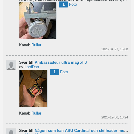
1
Foto
Kanal:
Rullar
2026-04-27, 15:08
Svar till
Ambassadeur ultra mag xl 3
av
LordDan
1
Foto
Kanal:
Rullar
2025-12-30, 18:24
Svar till
Någon som kan ABU Cardinal och skillnader mellan äldre rullar?