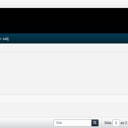
 sälj
Sida
av
2