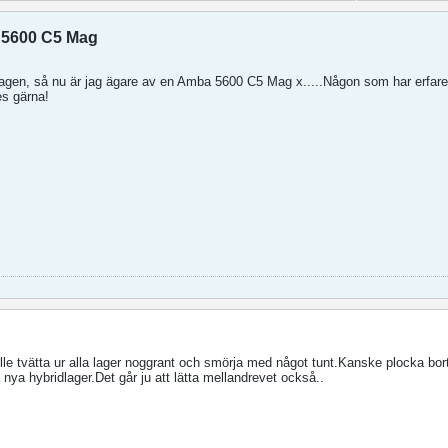
 5600 C5 Mag
 dagen, så nu är jag ägare av en Amba 5600 C5 Mag x.....Någon som har erfar
es gärna!
kulle tvätta ur alla lager noggrant och smörja med något tunt.Kanske plocka bor
 nya hybridlager.Det går ju att lätta mellandrevet också..