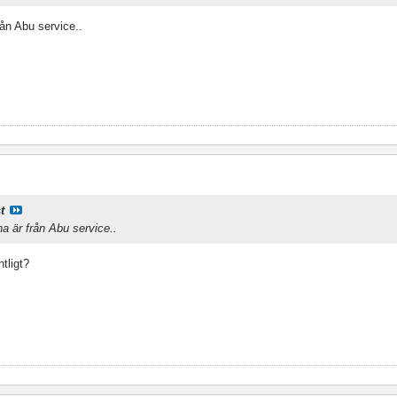
rån Abu service..
t
na är från Abu service..
tligt?