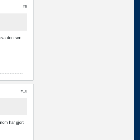
#9
prova den sen.
#10
enom har gjort