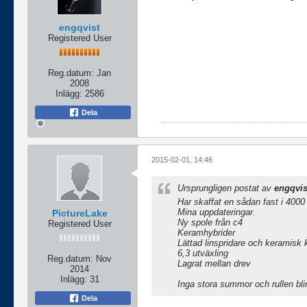
engqvist
Registered User
Reg.datum:
Jan
2008
Inlägg:
2586
Dela
2015-02-01, 14:46
Ursprungligen postat av
engqvis
Har skaffat en sådan fast i 4000 
Mina uppdateringar.
PictureLake
Ny spole från c4
Registered User
Keramhybrider
Lättad linspridare och keramisk 
6,3 utväxling
Reg.datum:
Nov
Lagrat mellan drev
2014
Inlägg:
31
Inga stora summor och rullen blir 
Dela