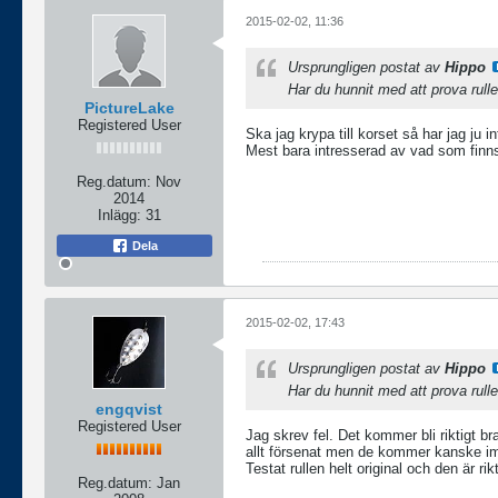
2015-02-02, 11:36
Ursprungligen postat av
Hippo
Har du hunnit med att prova rulle
PictureLake
Registered User
Ska jag krypa till korset så har jag ju i
Mest bara intresserad av vad som finn
Reg.datum:
Nov
2014
Inlägg:
31
Dela
2015-02-02, 17:43
Ursprungligen postat av
Hippo
Har du hunnit med att prova rulle
engqvist
Registered User
Jag skrev fel. Det kommer bli riktigt b
allt försenat men de kommer kanske i
Testat rullen helt original och den är r
Reg.datum:
Jan