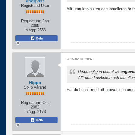
engqvist
Registered User
Allt utan knivbulten och lamellerna är f
Reg.datum:
Jan
2008
Inlägg:
2586
Dela
2015-02-01, 20:40
Ursprungligen postat av
engqvis
Allt utan knivbulten och lameller
Hippo
Sol o vårare!
Har du hunnit med att prova rullen orden
Reg.datum:
Oct
2002
Inlägg:
2173
Dela