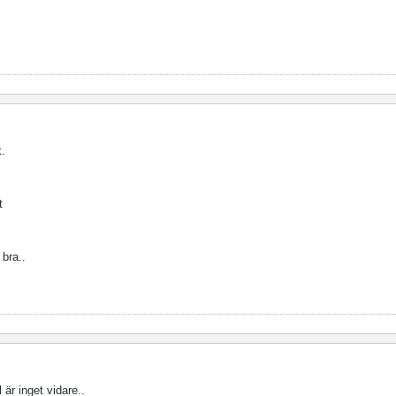
k.
t
 bra..
 är inget vidare..