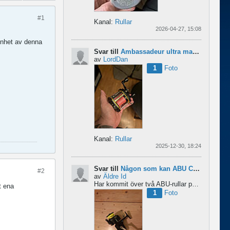
#1
Kanal:
Rullar
2026-04-27, 15:08
enhet av denna
Svar till
Ambassadeur ultra mag xl 3
av
LordDan
1
Foto
Kanal:
Rullar
2025-12-30, 18:24
Svar till
Någon som kan ABU Cardinal och skillnader mellan äldre rullar?
#2
av
Äldre Id
Har kommit över två ABU-rullar på en loppis någonstans i Sverige. Servat själv nu. Den ena är en klassisk...
t ena
1
Foto