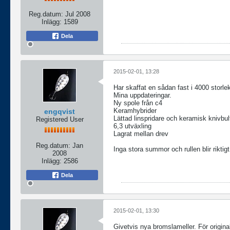
Reg.datum:
Jul 2008
Inlägg:
1589
Dela
2015-02-01, 13:28
Har skaffat en sådan fast i 4000 storle
Mina uppdateringar.
Ny spole från c4
Keramhybrider
engqvist
Lättad linspridare och keramisk knivbul
Registered User
6,3 utväxling
Lagrat mellan drev
Reg.datum:
Jan
Inga stora summor och rullen blir riktigt
2008
Inlägg:
2586
Dela
2015-02-01, 13:30
Givetvis nya bromslameller. För original