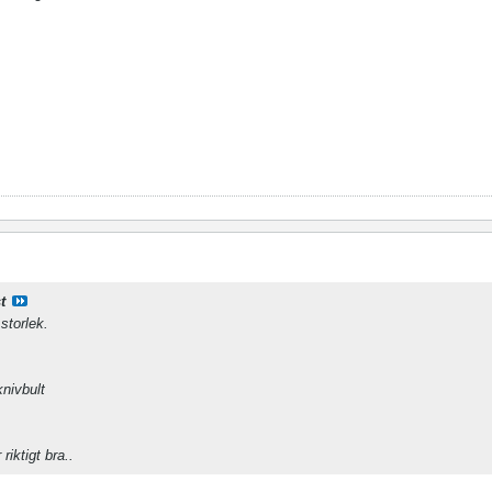
t
storlek.
knivbult
riktigt bra..