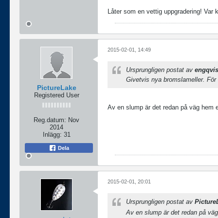
Låter som en vettig uppgradering! Var
2015-02-01, 14:49
Ursprungligen postat av
engqvis
Givetvis nya bromslameller. För o
PictureLake
Registered User
Av en slump är det redan på väg hem 
Reg.datum:
Nov
2014
Inlägg:
31
Dela
2015-02-01, 20:01
Ursprungligen postat av
Picture
Av en slump är det redan på vä