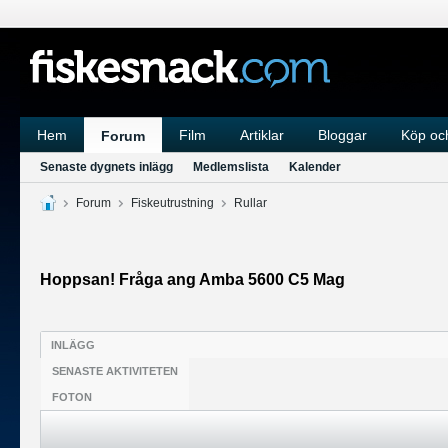
Hem
Film
Artiklar
Bloggar
Köp och
Forum
Senaste dygnets inlägg
Medlemslista
Kalender
Forum
Fiskeutrustning
Rullar
Hoppsan! Fråga ang Amba 5600 C5 Mag
INLÄGG
SENASTE AKTIVITETEN
FOTON