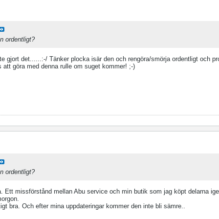
n ordentligt?
nte gjort det......:-/ Tänker plocka isär den och rengöra/smörja ordentligt och 
s att göra med denna rulle om suget kommer! ;-)
n ordentligt?
ra. Ett missförstånd mellan Abu service och min butik som jag köpt delarna ig
morgon.
iktigt bra. Och efter mina uppdateringar kommer den inte bli sämre..