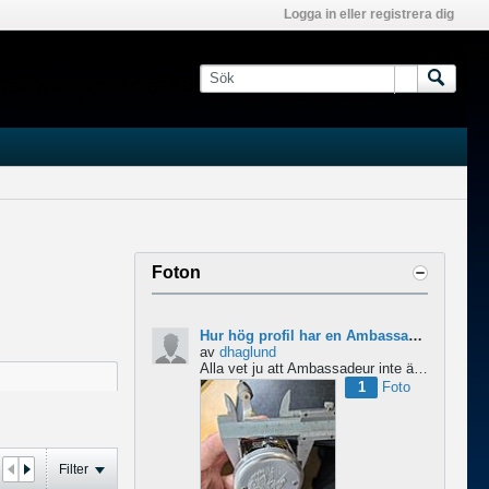
Logga in eller registrera dig
Foton
Hur hög profil har en Ambassadeur?
av
dhaglund
Alla vet ju att Ambassadeur inte är en lågprofilrulle, det är tydligt. Men hur hög profil har de egentligen?...
1
Foto
Filter