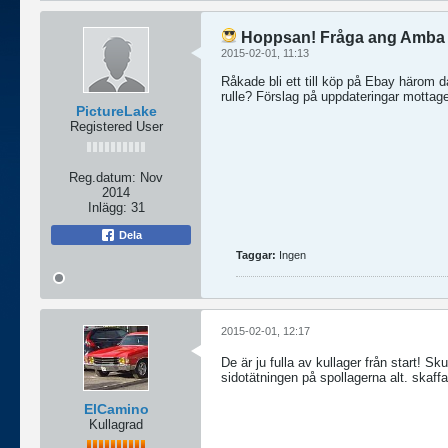
Hoppsan! Fråga ang Amba
2015-02-01, 11:13
Råkade bli ett till köp på Ebay härom
rulle? Förslag på uppdateringar mottag
PictureLake
Registered User
Reg.datum:
Nov
2014
Inlägg:
31
Dela
Taggar:
Ingen
2015-02-01, 12:17
De är ju fulla av kullager från start! S
sidotätningen på spollagerna alt. skaffa
ElCamino
Kullagrad