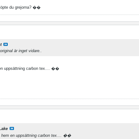
 köpte du grejorna? ��
t
riginal är inget vidare..
en uppsättning carbon tex.... ��
Lake
g hem en uppsättning carbon tex.... ��