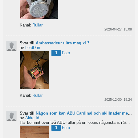
Kanal:
Rullar
2026-04-27, 15:08
Svar till
Ambassadeur ultra mag xl 3
av
LordDan
1
Foto
Kanal:
Rullar
2025-12-30, 18:24
Svar till
Någon som kan ABU Cardinal och skillnader mellan äldre rullar?
av
Äldre Id
Har kommit över två ABU-rullar på en loppis någonstans i Sverige. Servat själv nu. Den ena är en klassisk...
1
Foto