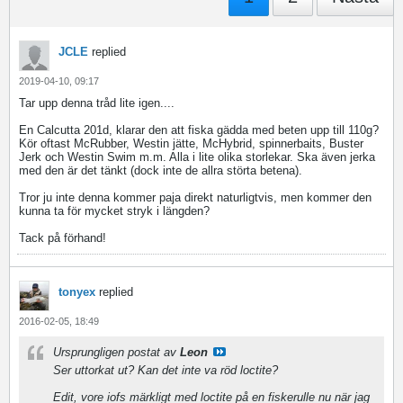
JCLE
replied
2019-04-10, 09:17
Tar upp denna tråd lite igen....
En Calcutta 201d, klarar den att fiska gädda med beten upp till 110g?
Kör oftast McRubber, Westin jätte, McHybrid, spinnerbaits, Buster
Jerk och Westin Swim m.m. Alla i lite olika storlekar. Ska även jerka
med den är det tänkt (dock inte de allra störta betena).
Tror ju inte denna kommer paja direkt naturligtvis, men kommer den
kunna ta för mycket stryk i längden?
Tack på förhand!
tonyex
replied
2016-02-05, 18:49
Ursprungligen postat av
Leon
Ser uttorkat ut? Kan det inte va röd loctite?
Edit, vore iofs märkligt med loctite på en fiskerulle nu när jag