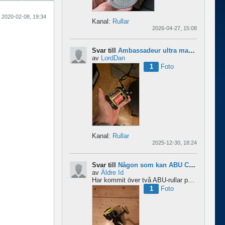
2020-02-08, 19:34
Kanal:
Rullar
2026-04-27, 15:08
Svar till
Ambassadeur ultra mag xl 3
av
LordDan
1
Foto
Kanal:
Rullar
2025-12-30, 18:24
Svar till
Någon som kan ABU Cardinal och skillnader mellan äldre rullar?
av
Äldre Id
Har kommit över två ABU-rullar på en loppis någonstans i Sverige. Servat själv nu. Den ena är en klassisk...
1
Foto