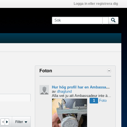
Logga in eller registrera dig
Foton
Hur hög profil har en Ambassadeur?
av
dhaglund
Alla vet ju att Ambassadeur inte är en lågprofilrulle, det är tydligt. Men hur hög profil har de egentligen?...
1
Foto
Filter