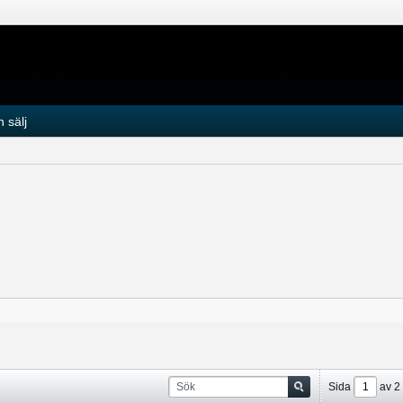
 sälj
Sida
av
2