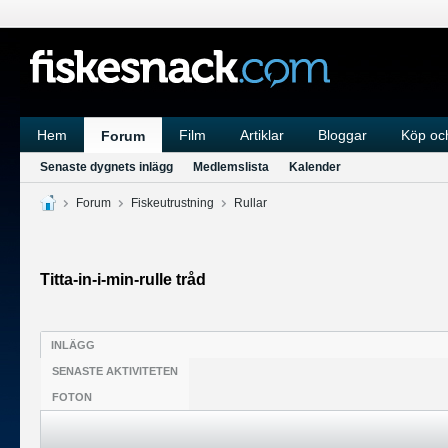
Hem
Film
Artiklar
Bloggar
Köp och
Forum
Senaste dygnets inlägg
Medlemslista
Kalender
Forum
Fiskeutrustning
Rullar
Titta-in-i-min-rulle tråd
INLÄGG
SENASTE AKTIVITETEN
FOTON