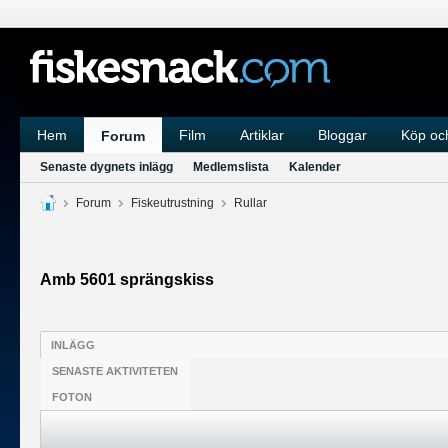
Hem
Film
Artiklar
Bloggar
Köp och
Forum
Senaste dygnets inlägg
Medlemslista
Kalender
Forum
Fiskeutrustning
Rullar
Amb 5601 sprängskiss
INLÄGG
SENASTE AKTIVITETEN
FOTON