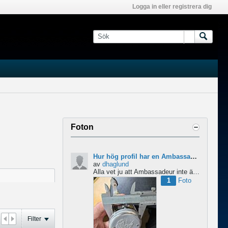
Logga in eller registrera dig
Foton
Hur hög profil har en Ambassadeur?
av
dhaglund
Alla vet ju att Ambassadeur inte är en lågprofilrulle, det är tydligt. Men hur hög profil har de egentligen?...
1
Foto
Filter