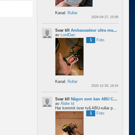
Kanal:
Rullar
2026-04-27, 15:08
Svar till
Ambassadeur ultra mag xl 3
av
LordDan
1
Foto
Kanal:
Rullar
2025-12-30, 18:24
Svar till
Någon som kan ABU Cardinal och skillnader mellan äldre rullar?
av
Äldre Id
Har kommit över två ABU-rullar på en loppis någonstans i Sverige. Servat själv nu. Den ena är en klassisk...
1
Foto