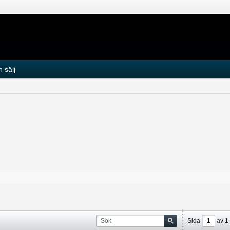
 sälj
Sida
av
1