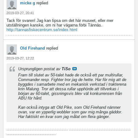
micke g
replied
2019-03-27, 20:41
Tack för svaren! Jag kan tipsa om det här museet, eller mer
utställningen kanske, om ni har vägarna förbi Tännäs.
http://tannasfiskecentrum.se/index.html
Old Firehand
replied
2019-03-27, 12:22
Ursprungligen postat av
TiSo
Fram till slutet av 50-talet hade de också ett par multirullar,
Commander resp. Fighter tror jag de hette. Har för mig att de
byggdes i samarbete med en mekanisk verkstad i trakterena
krin Malung. Tror att dessa rullar upphörde att tillverkas i
början av 60-talet, gissningsvis blev väl konkurrensen från
ABU för hård.
Kan också intyga att Old Pike, som Old Firehand nämner
ovan, var en ypperlig wobbler som gav mig många gäddor.
Har faktiskt en kvar som jag målat om flera gänger.
.................................................. ..................................................
........................................