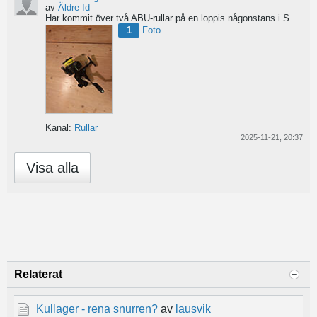
av
Äldre Id
Har kommit över två ABU-rullar på en loppis någonstans i Sverige. Servat själv nu. Den ena är en klassisk...
1
Foto
Kanal:
Rullar
2025-11-21, 20:37
Visa alla
Relaterat
Kullager - rena snurren?
av
lausvik