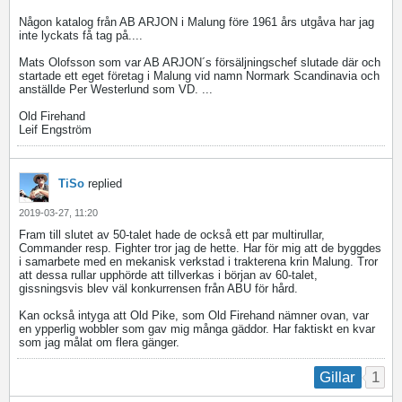
Någon katalog från AB ARJON i Malung före 1961 års utgåva har jag
inte lyckats få tag på....
Mats Olofsson som var AB ARJON´s försäljningschef slutade där och
startade ett eget företag i Malung vid namn Normark Scandinavia och
anställde Per Westerlund som VD. ...
Old Firehand
Leif Engström
TiSo
replied
2019-03-27, 11:20
Fram till slutet av 50-talet hade de också ett par multirullar,
Commander resp. Fighter tror jag de hette. Har för mig att de byggdes
i samarbete med en mekanisk verkstad i trakterena krin Malung. Tror
att dessa rullar upphörde att tillverkas i början av 60-talet,
gissningsvis blev väl konkurrensen från ABU för hård.
Kan också intyga att Old Pike, som Old Firehand nämner ovan, var
en ypperlig wobbler som gav mig många gäddor. Har faktiskt en kvar
som jag målat om flera gänger.
1
Gillar