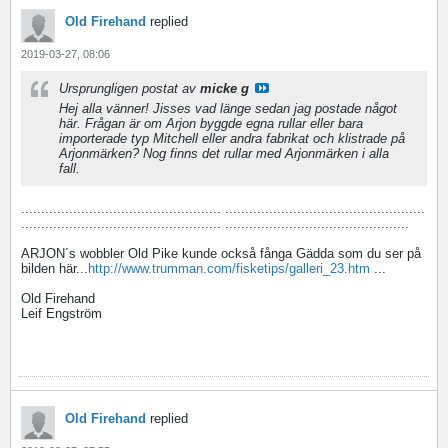
Old Firehand
replied
2019-03-27, 08:06
Ursprungligen postat av
micke g
Hej alla vänner! Jisses vad länge sedan jag postade något
här. Frågan är om Arjon byggde egna rullar eller bara
importerade typ Mitchell eller andra fabrikat och klistrade på
Arjonmärken? Nog finns det rullar med Arjonmärken i alla
fall.
.................................................. ..................................................
.................................................. ..............................................
ARJON´s wobbler Old Pike kunde också fånga Gädda som du ser på
bilden här...
http://www.trumman.com/fisketips/galleri_23.htm
...
Old Firehand
Leif Engström
Old Firehand
replied