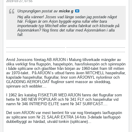
2019-03-27, 07:55
Ursprungligen postat av
micke g
Hej alla vänner! Jisses vad länge sedan jag postade något
här. Frågan är om Arjon byggde egna rullar eller bara
importerade typ Mitchell eller andra fabrikat och klistrade på
Arjonmärken? Nog finns det rullar med Arjonmärken i alla
fall.
.................................................. ..................................................
.................................................. ..................................................
Arvid Jonssons företag AB ARJON i Malung tillverkade mängder av
olika verkligt fina flugspön, haspelspön, havsfiskespön och spinnspön
i både splitcane och glasfiber från början av 1960-talet fram till mitten
av 1970-talet.. På ARJON´s utbud fanns även MITCHELL haspelrullar,
kapslade haspelrullar, flugrullar, linor som ARJONYL nylonlinor och
GLADDING AEROFLOAT fluglinor samt massor av skeddrag,
spinnare och wobbler....
I 1962 års katalog FISKETUR MED ARJON fanns det flugrullar som
hette Nr 340 NEW POPULAR och Nr 341 FLY och haspelrullar vid
namn Nr 346 INTREPID ELITE samt Nr 347 SURFCAST....
Det som ARJON var mest berömt för var nog företagets laxflugspön
av splitcane som Nr 21 SALAR EXTRA 14-fots 3-delade laxflugspö
dubbelbyggt av härdad, utvald tonkin (splitcane)...