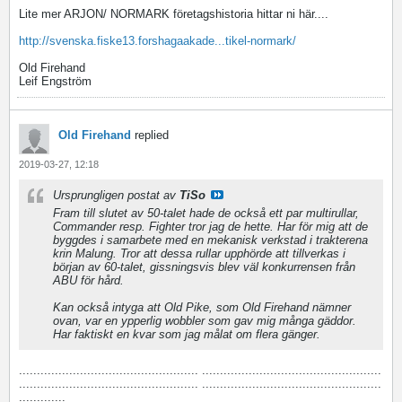
Lite mer ARJON/ NORMARK företagshistoria hittar ni här....
http://svenska.fiske13.forshagaakade...tikel-normark/
Old Firehand
Leif Engström
Old Firehand
replied
2019-03-27, 12:18
Ursprungligen postat av
TiSo
Fram till slutet av 50-talet hade de också ett par multirullar,
Commander resp. Fighter tror jag de hette. Har för mig att de
byggdes i samarbete med en mekanisk verkstad i trakterena
krin Malung. Tror att dessa rullar upphörde att tillverkas i
början av 60-talet, gissningsvis blev väl konkurrensen från
ABU för hård.
Kan också intyga att Old Pike, som Old Firehand nämner
ovan, var en ypperlig wobbler som gav mig många gäddor.
Har faktiskt en kvar som jag målat om flera gänger.
.................................................. ..................................................
.................................................. ..................................................
.............