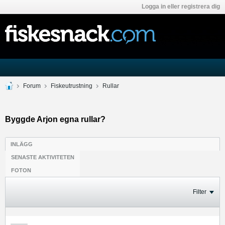
Logga in eller registrera dig
Forum
Fiskeutrustning
Rullar
Byggde Arjon egna rullar?
INLÄGG
SENASTE AKTIVITETEN
FOTON
Filter