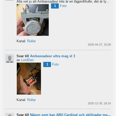
Alla vet ju att Ambassadeur inte är en lågprofilrulle, det är tydligt. Men hur hög profil har de egentligen?...
1
Foto
Kanal:
Rullar
2026-04-27, 15:08
Svar till
Ambassadeur ultra mag xl 3
av
LordDan
1
Foto
Kanal:
Rullar
2025-12-30, 18:24
Svar till
Någon som kan ABU Cardinal och skillnader mellan äldre rullar?