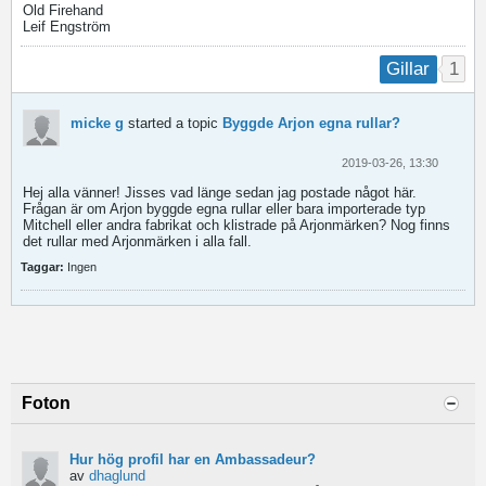
Old Firehand
Leif Engström
1
Gillar
micke g
started a topic
Byggde Arjon egna rullar?
2019-03-26, 13:30
Hej alla vänner! Jisses vad länge sedan jag postade något här.
Frågan är om Arjon byggde egna rullar eller bara importerade typ
Mitchell eller andra fabrikat och klistrade på Arjonmärken? Nog finns
det rullar med Arjonmärken i alla fall.
Taggar:
Ingen
Foton
Hur hög profil har en Ambassadeur?
av
dhaglund